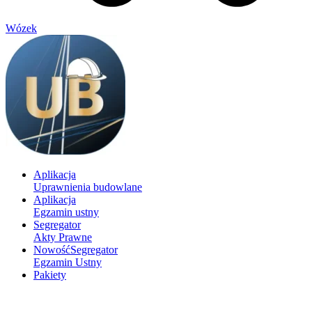
Wózek
Aplikacja
Uprawnienia budowlane
Aplikacja
Egzamin ustny
Segregator
Akty Prawne
Nowość
Segregator
Egzamin Ustny
Pakiety