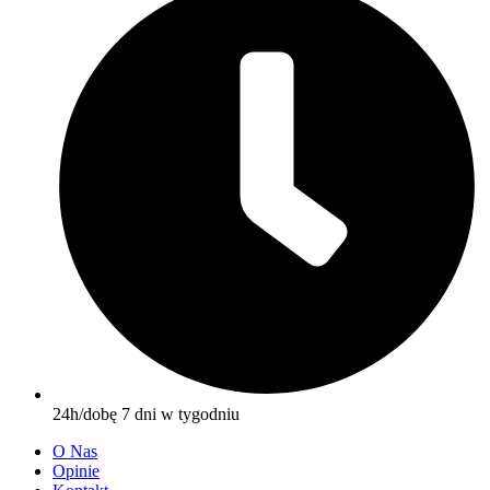
24h/dobę 7 dni w tygodniu
O Nas
Opinie