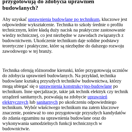
przygotowują do zdobycia uprawnień
budowlanych?
Aby uzyskać
uprawnienia budowlane po technikum
, kluczowe jest
odpowiednie wykształcenie. Technika to szkoły średnie o profilu
technicznym, które kładą duży nacisk na praktyczne zastosowanie
wiedzy technicznej, co jest niezbędne w zawodach związanych z
budownictwem. Ukończenie technikum daje solidne podstawy
teoretyczne i praktyczne, które są niezbędne do dalszego rozwoju
zawodowego w tej branży.
Technika oferują różnorodne kierunki, które przygotowują uczniów
do zdobycia uprawnień budowlanych. Na przykład, technika
budowlane kształcą przyszłych techników budownictwa, którzy
mogą ubiegać się o
uprawnienia konstrukcyjno-budowlane
po
technikum. Inne specjalizacje, takie jak technik elektryk czy technik
urządzeń sanitarnych, pozwalają na zdobycie
uprawnień
elektrycznych
lub
sanitarnych
po ukończeniu odpowiedniego
technikum. Wybór właściwego technikum ma zatem kluczowe
znaczenie, ponieważ to ono przygotowuje przyszłych kandydatów
do zdania egzaminu na uprawnienia budowlane oraz do
wykonywania samodzielnych funkcji technicznych w
budownictwie.