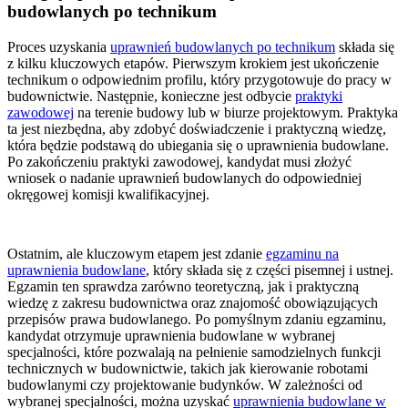
budowlanych po technikum
Proces uzyskania
uprawnień budowlanych po technikum
składa się
z kilku kluczowych etapów. Pierwszym krokiem jest ukończenie
technikum o odpowiednim profilu, który przygotowuje do pracy w
budownictwie. Następnie, konieczne jest odbycie
praktyki
zawodowej
na terenie budowy lub w biurze projektowym. Praktyka
ta jest niezbędna, aby zdobyć doświadczenie i praktyczną wiedzę,
która będzie podstawą do ubiegania się o uprawnienia budowlane.
Po zakończeniu praktyki zawodowej, kandydat musi złożyć
wniosek o nadanie uprawnień budowlanych do odpowiedniej
okręgowej komisji kwalifikacyjnej.
Ostatnim, ale kluczowym etapem jest zdanie
egzaminu na
uprawnienia budowlane
, który składa się z części pisemnej i ustnej.
Egzamin ten sprawdza zarówno teoretyczną, jak i praktyczną
wiedzę z zakresu budownictwa oraz znajomość obowiązujących
przepisów prawa budowlanego. Po pomyślnym zdaniu egzaminu,
kandydat otrzymuje uprawnienia budowlane w wybranej
specjalności, które pozwalają na pełnienie samodzielnych funkcji
technicznych w budownictwie, takich jak kierowanie robotami
budowlanymi czy projektowanie budynków. W zależności od
wybranej specjalności, można uzyskać
uprawnienia budowlane w