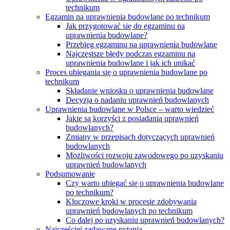
technikum
Egzamin na uprawnienia budowlane po technikum
Jak przygotować się do egzaminu na
uprawnienia budowlane?
Przebieg egzaminu na uprawnienia budowlane
Najczęstsze błędy podczas egzaminu na
uprawnienia budowlane i jak ich unikać
Proces ubiegania się o uprawnienia budowlane po
technikum
Składanie wniosku o uprawnienia budowlane
Decyzja o nadaniu uprawnień budowlanych
Uprawnienia budowlane w Polsce – warto wiedzieć
Jakie są korzyści z posiadania uprawnień
budowlanych?
Zmiany w przepisach dotyczących uprawnień
budowlanych
Możliwości rozwoju zawodowego po uzyskaniu
uprawnień budowlanych
Podsumowanie
Czy warto ubiegać się o uprawnienia budowlane
po technikum?
Kluczowe kroki w procesie zdobywania
uprawnień budowlanych po technikum
Co dalej po uzyskaniu uprawnień budowlanych?
Najczęściej zadawane pytania