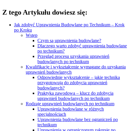
Z tego Artykułu dowiesz się:
Jak zdobyć Uprawnienia Budowlane po Technikum – Krok
po Kroku
Wstęp
Czym są uprawnienia budowlane?
Dlaczego warto zdobyć uprawnienia budowlane
po technikum?
Przegląd procesu uzyskania uprawnień
budowlanych po technikum
Kwalifikacje i wykształcenie wymagane do uzyskania
uprawnień budowlanych
Odpowiednie wykształcenie – jakie technika
przygotowują do zdobycia uprawnień
budowlanych?
Praktyka zawodowa – klucz do zdobycia
uprawnień budowlanych po technikum
Rodzaje uprawnień budowlanych po technikum
Uprawnienia budowlane w różnych
specjalnościach
Uprawnienia budowlane bez ograniczeń po
technikum
Uprawnienia w ograniczonym zakresie po