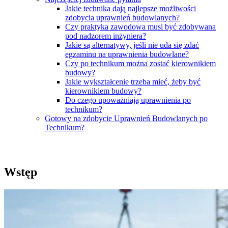
Jakie technika dają najlepsze możliwości
zdobycia uprawnień budowlanych?
Czy praktyka zawodowa musi być zdobywana
pod nadzorem inżyniera?
Jakie są alternatywy, jeśli nie uda się zdać
egzaminu na uprawnienia budowlane?
Czy po technikum można zostać kierownikiem
budowy?
Jakie wykształcenie trzeba mieć, żeby być
kierownikiem budowy?
Do czego upoważniają uprawnienia po
technikum?
Gotowy na zdobycie Uprawnień Budowlanych po
Technikum?
Wstęp