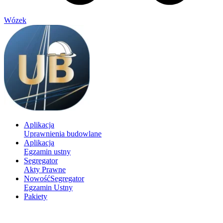
Wózek
Aplikacja
Uprawnienia budowlane
Aplikacja
Egzamin ustny
Segregator
Akty Prawne
Nowość
Segregator
Egzamin Ustny
Pakiety