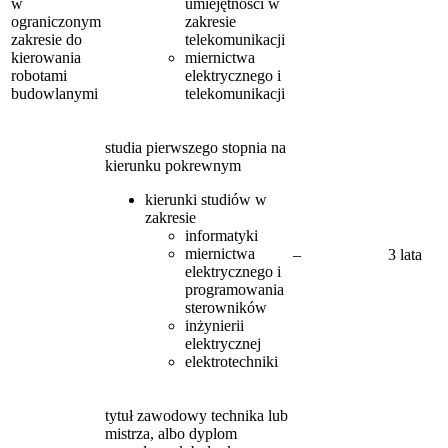
w
umiejętności w
ograniczonym
zakresie
zakresie do
telekomunikacji
kierowania
miernictwa
robotami
elektrycznego i
budowlanymi
telekomunikacji
studia pierwszego stopnia na
kierunku pokrewnym
kierunki studiów w
zakresie
informatyki
miernictwa
–
3 lata
elektrycznego i
programowania
sterowników
inżynierii
elektrycznej
elektrotechniki
tytuł zawodowy technika lub
mistrza, albo dyplom