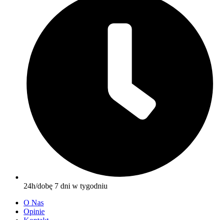
24h/dobę 7 dni w tygodniu
O Nas
Opinie