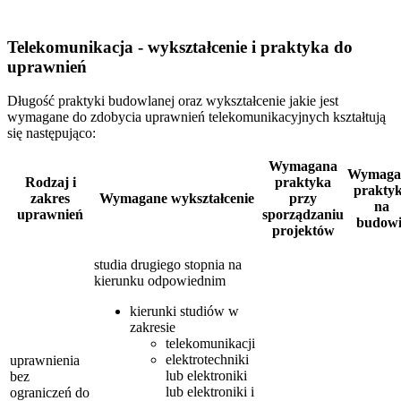
Telekomunikacja - wykształcenie i praktyka do
uprawnień
Długość praktyki budowlanej oraz wykształcenie jakie jest
wymagane do zdobycia uprawnień telekomunikacyjnych kształtują
się następująco:
Wymagana
Wymaga
Rodzaj i
praktyka
prakty
zakres
Wymagane wykształcenie
przy
na
uprawnień
sporządzaniu
budowi
projektów
studia drugiego stopnia na
kierunku odpowiednim
kierunki studiów w
zakresie
telekomunikacji
elektrotechniki
uprawnienia
lub elektroniki
bez
lub elektroniki i
ograniczeń do