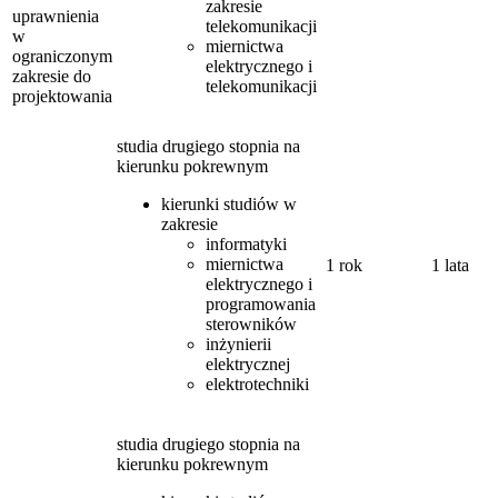
zakresie
uprawnienia
telekomunikacji
w
miernictwa
ograniczonym
elektrycznego i
zakresie do
telekomunikacji
projektowania
studia drugiego stopnia na
kierunku pokrewnym
kierunki studiów w
zakresie
informatyki
miernictwa
1 rok
1 lata
elektrycznego i
programowania
sterowników
inżynierii
elektrycznej
elektrotechniki
studia drugiego stopnia na
kierunku pokrewnym