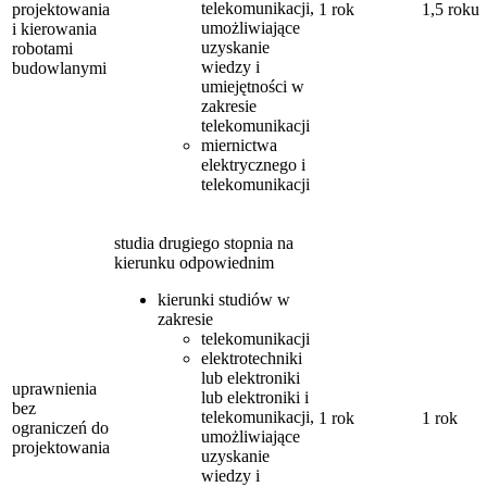
telekomunikacji,
projektowania
1 rok
1,5 roku
umożliwiające
i kierowania
uzyskanie
robotami
wiedzy i
budowlanymi
umiejętności w
zakresie
telekomunikacji
miernictwa
elektrycznego i
telekomunikacji
studia drugiego stopnia na
kierunku odpowiednim
kierunki studiów w
zakresie
telekomunikacji
elektrotechniki
lub elektroniki
uprawnienia
lub elektroniki i
bez
telekomunikacji,
1 rok
1 rok
ograniczeń do
umożliwiające
projektowania
uzyskanie
wiedzy i