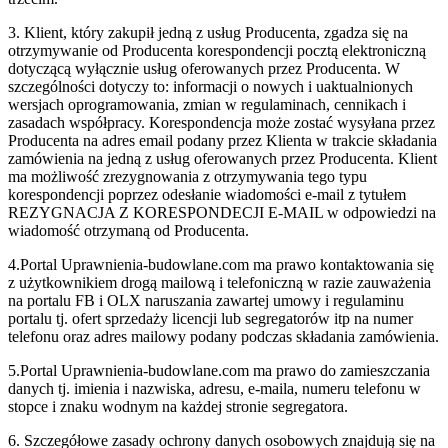
3. Klient, który zakupił jedną z usług Producenta, zgadza się na
otrzymywanie od Producenta korespondencji pocztą elektroniczną
dotyczącą wyłącznie usług oferowanych przez Producenta. W
szczególności dotyczy to: informacji o nowych i uaktualnionych
wersjach oprogramowania, zmian w regulaminach, cennikach i
zasadach współpracy. Korespondencja może zostać wysyłana przez
Producenta na adres email podany przez Klienta w trakcie składania
zamówienia na jedną z usług oferowanych przez Producenta. Klient
ma możliwość zrezygnowania z otrzymywania tego typu
korespondencji poprzez odesłanie wiadomości e-mail z tytułem
REZYGNACJA Z KORESPONDECJI E-MAIL w odpowiedzi na
wiadomość otrzymaną od Producenta.
4.Portal Uprawnienia-budowlane.com ma prawo kontaktowania się
z użytkownikiem drogą mailową i telefoniczną w razie zauważenia
na portalu FB i OLX naruszania zawartej umowy i regulaminu
portalu tj. ofert sprzedaży licencji lub segregatorów itp na numer
telefonu oraz adres mailowy podany podczas składania zamówienia.
5.Portal Uprawnienia-budowlane.com ma prawo do zamieszczania
danych tj. imienia i nazwiska, adresu, e-maila, numeru telefonu w
stopce i znaku wodnym na każdej stronie segregatora.
6. Szczegółowe zasady ochrony danych osobowych znajdują się na