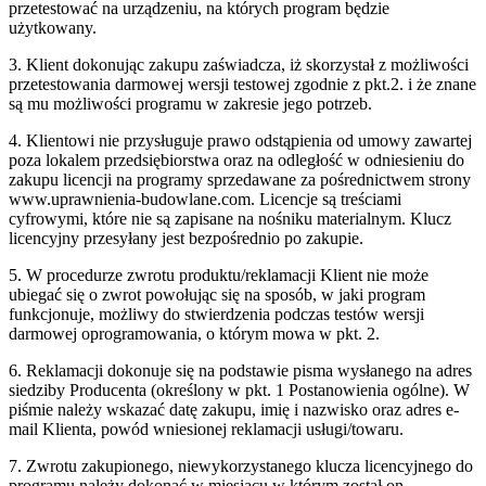
przetestować na urządzeniu, na których program będzie
użytkowany.
3. Klient dokonując zakupu zaświadcza, iż skorzystał z możliwości
przetestowania darmowej wersji testowej zgodnie z pkt.2. i że znane
są mu możliwości programu w zakresie jego potrzeb.
4. Klientowi nie przysługuje prawo odstąpienia od umowy zawartej
poza lokalem przedsiębiorstwa oraz na odległość
w odniesieniu do
zakupu licencji na programy sprzedawane za pośrednictwem strony
www.uprawnienia-budowlane.com. Licencje są treściami
cyfrowymi
, które nie są zapisane na nośniku
materialnym. Klucz
licencyjny przesyłany jest bezpośrednio po zakupie.
5. W procedurze zwrotu produktu/reklamacji Klient nie może
ubiegać się o zwrot powołując się na sposób, w jaki program
funkcjonuje, możliwy do stwierdzenia podczas testów wersji
darmowej oprogramowania, o którym mowa w pkt. 2.
6. Reklamacji dokonuje się na podstawie pisma wysłanego na adres
siedziby Producenta (określony w pkt. 1 Postanowienia ogólne). W
piśmie należy wskazać datę zakupu, imię i nazwisko oraz adres e-
mail Klienta, powód wniesionej reklamacji usługi/towaru.
7. Zwrotu zakupionego, niewykorzystanego klucza licencyjnego do
programu należy dokonać w miesiącu w którym został on