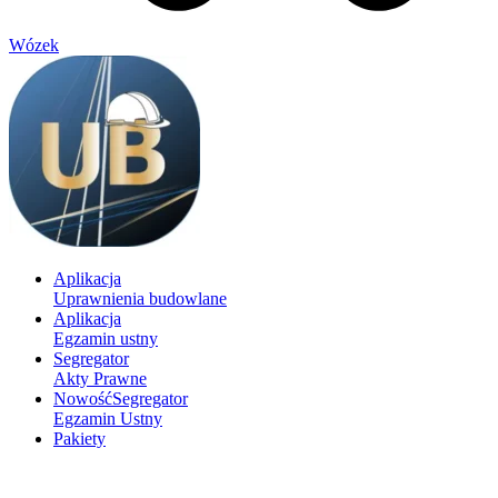
Wózek
Aplikacja
Uprawnienia budowlane
Aplikacja
Egzamin ustny
Segregator
Akty Prawne
Nowość
Segregator
Egzamin Ustny
Pakiety