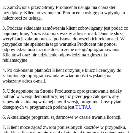
2. Zamówiona przez Strony Producenta usługa ma charakter
przedpłaty. Klient otrzymuje od Producenta usługę po wpłynięciu
należności za usługę.
3. Podczas składania zamówienia klient zobowiązany jest podać co
najmniej Imię, Nazwisko oraz ważny adres e-mail. Dane te służą
weryfikacji zakupu oraz są podstawą do wszelkich reklamacji. W
przypadku nie spełnienia tego warunku Producent nie ponosi
odpowiedzialności za nie dostarczenie usługi/oprogramowania
Klientowi oraz nie udzielenie odpowiedzi na zgłoszenia
reklamacyjne.
4. Po dokonaniu płatności Klient otrzymuje klucz licencyjny do
zakupionego oprogramowania w wiadomości wysłanej na
wskazany adres e-mail.
5. Udostępnione na Stronie Producenta oprogramowanie należy
pobrać w wersji demonstracyjnej tuż przed jego zakupem, aby
zapewnić aktualną w danej chwili wersję programu. Ilość pytań
dostępnych w programach podana jest
TUTAJ.
6. Aktualizacje programu są darmowe w czasie trwania licencji.
7. Klient może żądać zwrotu poniesionych kosztów w przypadku,
gdy klucz licencyjny nie został użyty do aktywowania pełnej wersji