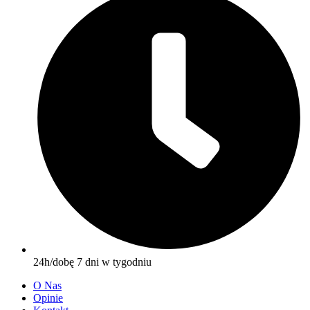
24h/dobę 7 dni w tygodniu
O Nas
Opinie