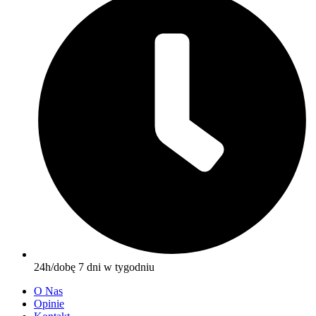
24h/dobę 7 dni w tygodniu
O Nas
Opinie