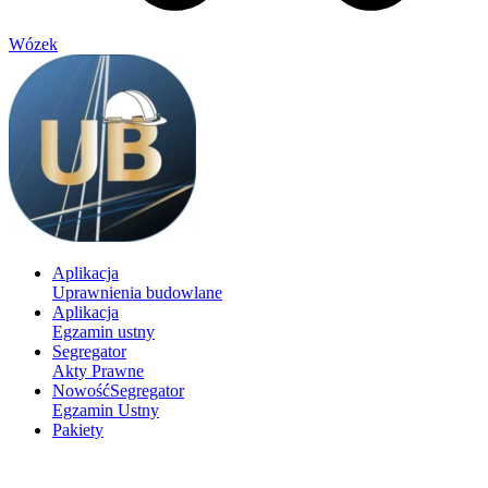
Wózek
Aplikacja
Uprawnienia budowlane
Aplikacja
Egzamin ustny
Segregator
Akty Prawne
Nowość
Segregator
Egzamin Ustny
Pakiety