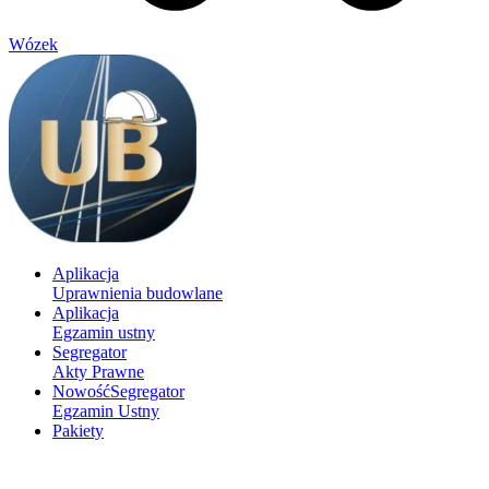
Wózek
Aplikacja
Uprawnienia budowlane
Aplikacja
Egzamin ustny
Segregator
Akty Prawne
Nowość
Segregator
Egzamin Ustny
Pakiety