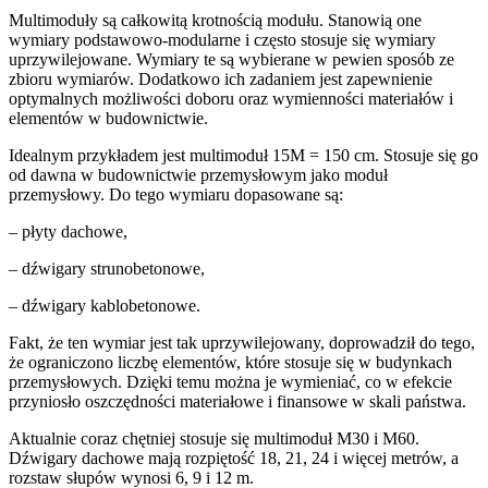
Multimoduły są całkowitą krotnością modułu. Stanowią one
wymiary podstawowo-modularne i często stosuje się wymiary
uprzywilejowane. Wymiary te są wybierane w pewien sposób ze
zbioru wymiarów. Dodatkowo ich zadaniem jest zapewnienie
optymalnych możliwości doboru oraz wymienności materiałów i
elementów w budownictwie.
Idealnym przykładem jest multimoduł 15M = 150 cm. Stosuje się go
od dawna w budownictwie przemysłowym jako moduł
przemysłowy. Do tego wymiaru dopasowane są:
– płyty dachowe,
– dźwigary strunobetonowe,
– dźwigary kablobetonowe.
Fakt, że ten wymiar jest tak uprzywilejowany, doprowadził do tego,
że ograniczono liczbę elementów, które stosuje się w budynkach
przemysłowych. Dzięki temu można je wymieniać, co w efekcie
przyniosło oszczędności materiałowe i finansowe w skali państwa.
Aktualnie coraz chętniej stosuje się multimoduł M30 i M60.
Dźwigary dachowe mają rozpiętość 18, 21, 24 i więcej metrów, a
rozstaw słupów wynosi 6, 9 i 12 m.