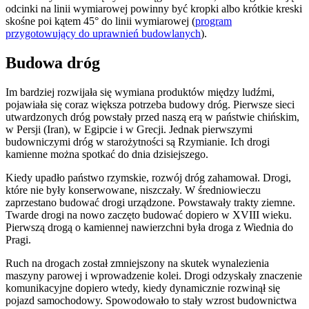
odcinki na linii wymiarowej powinny być kropki albo krótkie kreski
skośne poi kątem 45° do linii wymiarowej (
program
przygotowujący do uprawnień budowlanych
).
Budowa dróg
Im bardziej rozwijała się wymiana produktów między ludźmi,
pojawiała się coraz większa potrzeba budowy dróg. Pierwsze sieci
utwardzonych dróg powstały przed naszą erą w państwie chińskim,
w Persji (Iran), w Egipcie i w Grecji. Jednak pierwszymi
budowniczymi dróg w starożytności są Rzymianie. Ich drogi
kamienne można spotkać do dnia dzisiejszego.
Kiedy upadło państwo rzymskie, rozwój dróg zahamował. Drogi,
które nie były konserwowane, niszczały. W średniowieczu
zaprzestano budować drogi urządzone. Powstawały trakty ziemne.
Twarde drogi na nowo zaczęto budować dopiero w XVIII wieku.
Pierwszą drogą o kamiennej nawierzchni była droga z Wiednia do
Pragi.
Ruch na drogach został zmniejszony na skutek wynalezienia
maszyny parowej i wprowadzenie kolei. Drogi odzyskały znaczenie
komunikacyjne dopiero wtedy, kiedy dynamicznie rozwinął się
pojazd samochodowy. Spowodowało to stały wzrost budownictwa