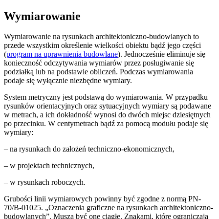
Wymiarowanie
Wymiarowanie na rysunkach architektoniczno-budowlanych to
przede wszystkim określenie wielkości obiektu bądź jego części
(
program na uprawnienia budowlane
). Jednocześnie eliminuje się
konieczność odczytywania wymiarów przez posługiwanie się
podziałką lub na podstawie obliczeń. Podczas wymiarowania
podaje się wyłącznie niezbędne wymiary.
System metryczny jest podstawą do wymiarowania. W przypadku
rysunków orientacyjnych oraz sytuacyjnych wymiary są podawane
w metrach, a ich dokładność wynosi do dwóch miejsc dziesiętnych
po przecinku. W centymetrach bądź za pomocą modułu podaje się
wymiary:
– na rysunkach do założeń techniczno-ekonomicznych,
– w projektach technicznych,
– w rysunkach roboczych.
Grubości linii wymiarowych powinny być zgodne z normą PN-
70/B-01025. „Oznaczenia graficzne na rysunkach architektoniczno-
budowlanych”. Muszą być one ciągłe. Znakami, które ograniczają