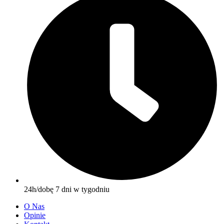
24h/dobę 7 dni w tygodniu
O Nas
Opinie