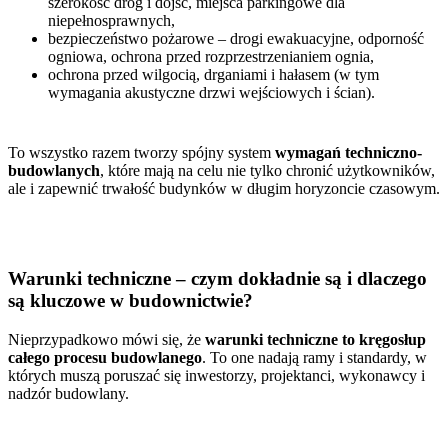
szerokość dróg i dojść, miejsca parkingowe dla
niepełnosprawnych,
bezpieczeństwo pożarowe – drogi ewakuacyjne, odporność
ogniowa, ochrona przed rozprzestrzenianiem ognia,
ochrona przed wilgocią, drganiami i hałasem (w tym
wymagania akustyczne drzwi wejściowych i ścian).
To wszystko razem tworzy spójny system
wymagań techniczno-
budowlanych
, które mają na celu nie tylko chronić użytkowników,
ale i zapewnić trwałość budynków w długim horyzoncie czasowym.
Warunki techniczne – czym dokładnie są i dlaczego
są kluczowe w budownictwie?
Nieprzypadkowo mówi się, że
warunki techniczne to kręgosłup
całego procesu budowlanego
. To one nadają ramy i standardy, w
których muszą poruszać się inwestorzy, projektanci, wykonawcy i
nadzór budowlany.