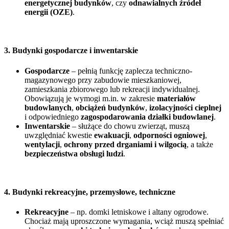
energetycznej budynków
, czy
odnawialnych źródeł
energii (OZE)
.
3. Budynki gospodarcze i inwentarskie
Gospodarcze
– pełnią funkcję zaplecza techniczno-
magazynowego przy zabudowie mieszkaniowej,
zamieszkania zbiorowego lub rekreacji indywidualnej.
Obowiązują je wymogi m.in. w zakresie
materiałów
budowlanych
,
obciążeń budynków
,
izolacyjności cieplnej
i odpowiedniego
zagospodarowania działki budowlanej
.
Inwentarskie
– służące do chowu zwierząt, muszą
uwzględniać kwestie
ewakuacji
,
odporności ogniowej
,
wentylacji
,
ochrony przed drganiami i wilgocią
, a także
bezpieczeństwa obsługi ludzi
.
4. Budynki rekreacyjne, przemysłowe, techniczne
Rekreacyjne
– np. domki letniskowe i altany ogrodowe.
Chociaż mają uproszczone wymagania, wciąż muszą spełniać