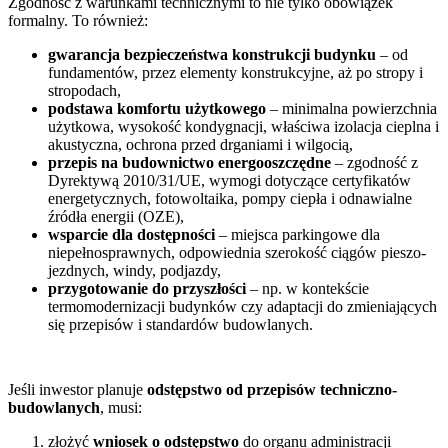
Zgodność z warunkami technicznymi to nie tylko obowiązek
formalny. To również:
gwarancja bezpieczeństwa konstrukcji budynku
– od
fundamentów, przez elementy konstrukcyjne, aż po stropy i
stropodach,
podstawa komfortu użytkowego
– minimalna powierzchnia
użytkowa, wysokość kondygnacji, właściwa izolacja cieplna i
akustyczna, ochrona przed drganiami i wilgocią,
przepis na budownictwo energooszczędne
– zgodność z
Dyrektywą 2010/31/UE, wymogi dotyczące certyfikatów
energetycznych, fotowoltaika, pompy ciepła i odnawialne
źródła energii (OZE),
wsparcie dla dostępności
– miejsca parkingowe dla
niepełnosprawnych, odpowiednia szerokość ciągów pieszo-
jezdnych, windy, podjazdy,
przygotowanie do przyszłości
– np. w kontekście
termomodernizacji budynków czy adaptacji do zmieniających
się przepisów i standardów budowlanych.
Jeśli inwestor planuje
odstępstwo od przepisów techniczno-
budowlanych
, musi:
złożyć
wniosek o odstępstwo
do organu administracji