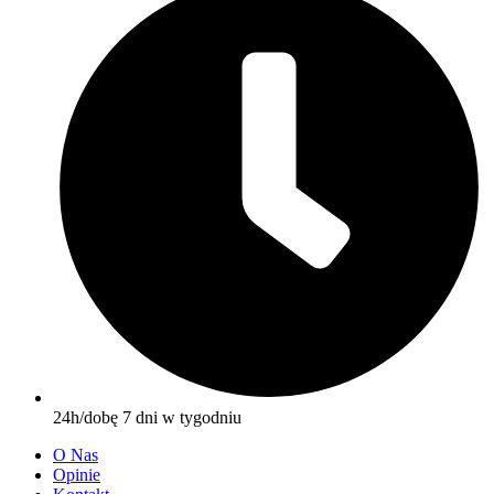
24h/dobę 7 dni w tygodniu
O Nas
Opinie