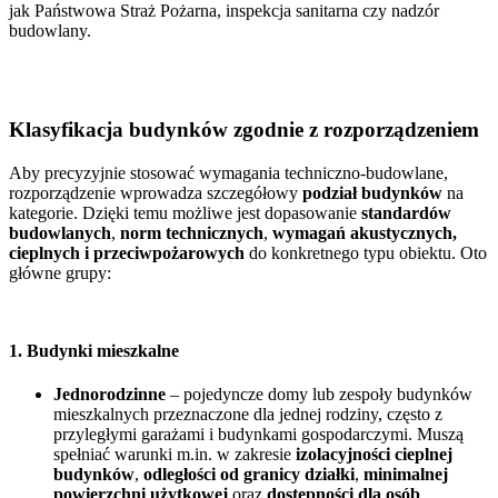
jak Państwowa Straż Pożarna, inspekcja sanitarna czy nadzór
budowlany.
Klasyfikacja budynków zgodnie z rozporządzeniem
Aby precyzyjnie stosować wymagania techniczno-budowlane,
rozporządzenie wprowadza szczegółowy
podział budynków
na
kategorie. Dzięki temu możliwe jest dopasowanie
standardów
budowlanych
,
norm technicznych
,
wymagań akustycznych,
cieplnych i przeciwpożarowych
do konkretnego typu obiektu. Oto
główne grupy:
1. Budynki mieszkalne
Jednorodzinne
– pojedyncze domy lub zespoły budynków
mieszkalnych przeznaczone dla jednej rodziny, często z
przyległymi garażami i budynkami gospodarczymi. Muszą
spełniać warunki m.in. w zakresie
izolacyjności cieplnej
budynków
,
odległości od granicy działki
,
minimalnej
powierzchni użytkowej
oraz
dostępności dla osób