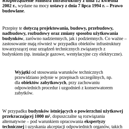
Rozporządzenie Ministra Infrastruktury z dnia 12 kwietnia
2002 r.
, wydane na mocy
ustawy z dnia 7 lipca 1994 r. – Prawo
budowlane
.
Przepisy te
dotyczą projektowania, budowy, przebudowy,
nadbudowy, rozbudowy oraz zmiany sposobu użytkowania
budynków
, zarówno nadziemnych, jak i podziemnych. Co ważne –
zastosowanie mają również w przypadku obiektów infrastruktury
towarzyszącej oraz urządzeń technicznych związanych z
budynkiem (np. instalacje gazowe, wentylacyjne czy elektryczne).
Wyjątki
od stosowania warunków technicznych
przewidziano jedynie w przepisach szczególnych, np.
dla
obiektów zabytkowych
, przy zachowaniu
odpowiednich procedur i uzgodnień z konserwatorem
zabytków.
W przypadku
budynków istniejących o powierzchni użytkowej
przekraczającej 1000 m²
, dopuszczalne są rozwiązania
alternatywne – pod warunkiem opracowania
ekspertyzy
technicznej
i uzyskania akceptacji odpowiednich organów, takich