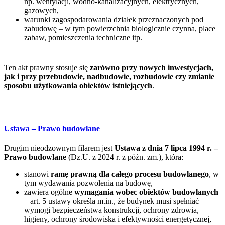
np. wentylacji, wodno-kanalizacyjnych, elektrycznych,
gazowych,
warunki zagospodarowania działek przeznaczonych pod
zabudowę – w tym powierzchnia biologicznie czynna, place
zabaw, pomieszczenia techniczne itp.
Ten akt prawny stosuje się
zarówno przy nowych inwestycjach,
jak i przy przebudowie, nadbudowie, rozbudowie czy zmianie
sposobu użytkowania obiektów istniejących
.
Ustawa – Prawo budowlane
Drugim nieodzownym filarem jest
Ustawa z dnia 7 lipca 1994 r. –
Prawo budowlane
(Dz.U. z 2024 r. z późn. zm.), która:
stanowi
ramę prawną dla całego procesu budowlanego
, w
tym wydawania pozwolenia na budowę,
zawiera ogólne
wymagania wobec obiektów budowlanych
– art. 5 ustawy określa m.in., że budynek musi spełniać
wymogi bezpieczeństwa konstrukcji, ochrony zdrowia,
higieny, ochrony środowiska i efektywności energetycznej,