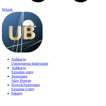
Wózek
Aplikacja
Uprawnienia budowlane
Aplikacja
Egzamin ustny
Segregator
Akty Prawne
Nowość
Segregator
Egzamin Ustny
Pakiety