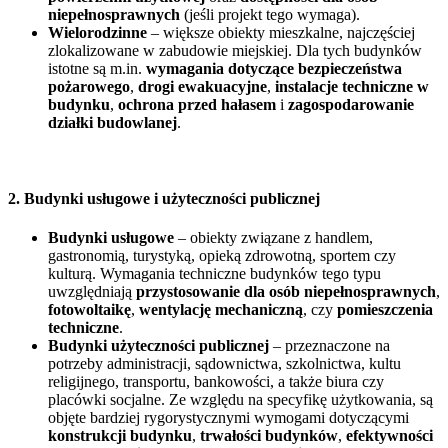
niepełnosprawnych
(jeśli projekt tego wymaga).
Wielorodzinne
– większe obiekty mieszkalne, najczęściej
zlokalizowane w zabudowie miejskiej. Dla tych budynków
istotne są m.in.
wymagania dotyczące bezpieczeństwa
pożarowego
,
drogi ewakuacyjne
,
instalacje techniczne w
budynku
,
ochrona przed hałasem
i
zagospodarowanie
działki budowlanej
.
2. Budynki usługowe i użyteczności publicznej
Budynki usługowe
– obiekty związane z handlem,
gastronomią, turystyką, opieką zdrowotną, sportem czy
kulturą. Wymagania techniczne budynków tego typu
uwzględniają
przystosowanie dla osób niepełnosprawnych
,
fotowoltaikę
,
wentylację mechaniczną
, czy
pomieszczenia
techniczne
.
Budynki użyteczności publicznej
– przeznaczone na
potrzeby administracji, sądownictwa, szkolnictwa, kultu
religijnego, transportu, bankowości, a także biura czy
placówki socjalne. Ze względu na specyfikę użytkowania, są
objęte bardziej rygorystycznymi wymogami dotyczącymi
konstrukcji budynku
,
trwałości budynków
,
efektywności