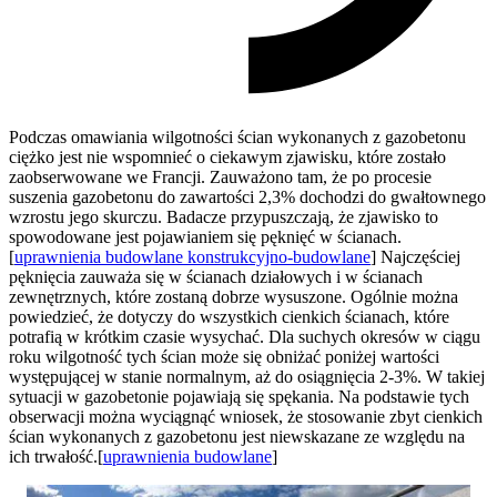
Podczas omawiania wilgotności ścian wykonanych z gazobetonu
ciężko jest nie wspomnieć o ciekawym zjawisku, które zostało
zaobserwowane we Francji. Zauważono tam, że po procesie
suszenia gazobetonu do zawartości 2,3% dochodzi do gwałtownego
wzrostu jego skurczu. Badacze przypuszczają, że zjawisko to
spowodowane jest pojawianiem się pęknięć w ścianach.
[
uprawnienia budowlane konstrukcyjno-budowlane
] Najczęściej
pęknięcia zauważa się w ścianach działowych i w ścianach
zewnętrznych, które zostaną dobrze wysuszone. Ogólnie można
powiedzieć, że dotyczy do wszystkich cienkich ścianach, które
potrafią w krótkim czasie wysychać. Dla suchych okresów w ciągu
roku wilgotność tych ścian może się obniżać poniżej wartości
występującej w stanie normalnym, aż do osiągnięcia 2-3%. W takiej
sytuacji w gazobetonie pojawiają się spękania. Na podstawie tych
obserwacji można wyciągnąć wniosek, że stosowanie zbyt cienkich
ścian wykonanych z gazobetonu jest niewskazane ze względu na
ich trwałość.[
uprawnienia budowlane
]