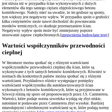
jest niższa niż w przypadku ścian wykonywanych z dużych
elementów dla tego samego ciężaru objętościowego betonu
komórkowego. Należy mieć na uwadze, że im grubsze są spoiny,
tym większy jest negatywny wpływ. W przypadku spoin o grubości
kilku centymetrów może nawet dochodzić do powstawania
mostków termicznych, co skutkuje przemarzaniem ścian.
Negatywny wpływ spoin może być zmniejszony poprzez
stosowanie zapraw ciepłochronnych.[
uprawnienia budowlane testy
]
Wartości współczynników przewodności
cieplnej
W literaturze można spotkać się z różnymi wartościami
współczynników przewodności cieplnej dla ścian, które są
wykonywane z tych samych betonów komórkowych. Również w
normach dla konkretnych państw można spotkać się z różnymi
wartościami. Przykładowo różnice występujące pomiędzy
wartościami współczynnika dla autoklawizowanych ścian
wykonanych z betonów komórkowych, które są przyjmowane w
Szwecji różnią się sporo od proponowanych przez J.S. Cammerera.
Wartości, które podaje norma szwedzka wydają się zbyt niskie,
natomiast te podawane przez Cammerera zbyt wysokie. Bardziej
miarodajnymi i uśrednionymi wartościami są te, które podają normy