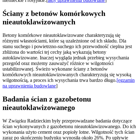
niemieckie i rosyjskie.[
akty uprawnienia budowlane
]
Ściany z betonów komórkowych
nieautoklawizowanych
Betony komórkowe nieautoklawizowane charakteryzują się
różnymi własnościami, które są uzależnione od ich składu. Dla
stanu suchego i powietrzno-suchego ich przewodność cieplna jest
zbliżona do wartości tej cechy jaką wykazują betony
autoklawizowane. Inaczej wygląda jednak przebieg wysychania
przegród oraz możemy zauważyć różnice w wilgotności
ustabilizowanej. Świeżo wykonane ściany z betonów
komórkowych nieautoklawizowanych charakteryzują się wysoką
wilgotnością, a proces ich wysychania trwa bardzo długo.
[egzamin
na uprawnienia budowlane
]
Badania ścian z gazobetonu
nieautoklawizowanego
W Związku Radzieckim były przeprowadzane badania dotyczące
ścian wykonywanych z gazobetonu nieautoklawizowanego. Do ich
wykonania użyto cement oraz popioły lotne. Wilgotność tych ścian
zaraz po skończeniu budynku wynosiła około 26%. Po upływie