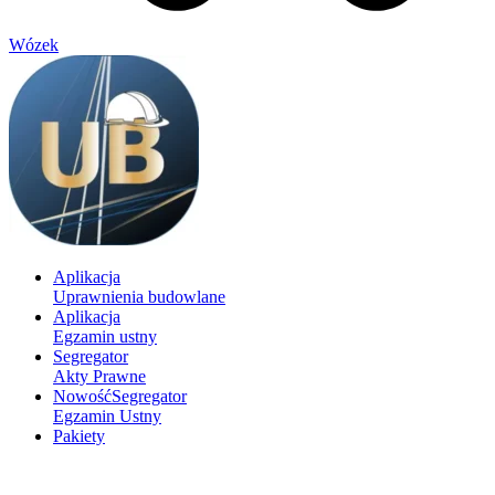
Wózek
Aplikacja
Uprawnienia budowlane
Aplikacja
Egzamin ustny
Segregator
Akty Prawne
Nowość
Segregator
Egzamin Ustny
Pakiety