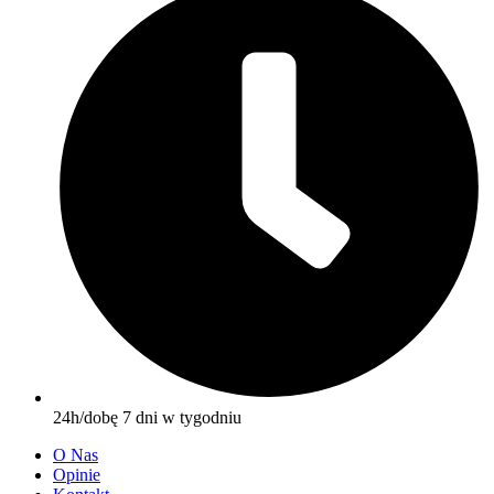
24h/dobę 7 dni w tygodniu
O Nas
Opinie