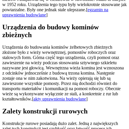
w 1952 roku. Urządzenia tego typu były wielokrotnie stosowane jak
powtarzalne. Były one jednak stale ulepszane.[
egzamin na
uprawnienia budowlane
]
Urządzenia do budowy kominów
zbieżnych
Urządzenia do budowania kominów żelbetowych zbieżnych
złożone było z wieży wewnętrznej, pomostów roboczych oraz
stalowych form. Górna część tego urządzenia, czyli pomost oraz
zawieszenie na wieży podczas stosowania sztywnego szkieletu
nazywane jest głowicą. Wewnętrzna wieża komina jest wznoszona
z odcinków jednocześnie z budową trzona komina. Następnie
zostaje ona w nim zakotwiona. Na wieży opierają się lub są
zawieszone wszystkie pomosty. Przez nią dochodzi również do
transportu materiałów i komunikacji na pomost roboczy. Obecnie
wieże są wykonywane wyłącznie ze stali, a konkretnie z rur lub
kształtowników.[
akty uprawnienia budowlane
]
Zalety konstrukcji rurowych
Konstrukcje rurowe posiadają dużo zalet. Jedną z największych
zalet tych konstrukcji jest szybkość oraz łatwość procesu ich