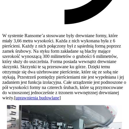
W systemie Ransome’a stosowane były drewniane formy, które
miały 3,66 metra wysokości. Każda z nich wykonana była z 6
pierścieni. Każdy z nich połączony był z sąsiednią formą poprzez
zamek śrubowy. Na styku form zakładane są blachy mające
szerokość wynoszącą 300 milimetrów o grubości 6 milimetrów,
który służy do uszczelnia. Forma posiada wewnątrz drewniane
skrzynki. Skrzynki te są przesuwane ku górze. Dzięki temu
otrzymuje się dwa użebrowane pierścienie, które się ze sobą nie
stykają. Przestrzeń pomiędzy pierścieniami nie jest wypełniana i jej
zadaniem jest funkcja izolacyjna. Całe urządzenie jest podnoszone o
pół wysokości formy na czterech śrubach, które są przymocowane
do wznoszonej jednocześnie z trzonem wewnętrznej drewnianej
wieży.[
uprawnienia budowlane
]