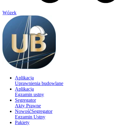
Wózek
Aplikacja
Uprawnienia budowlane
Aplikacja
Egzamin ustny
Segregator
Akty Prawne
Nowość
Segregator
Egzamin Ustny
Pakiety