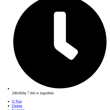
24h/dobę 7 dni w tygodniu
O Nas
Opinie