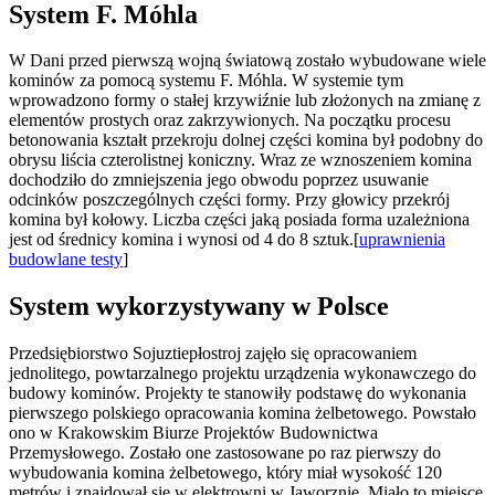
System F. Móhla
W Dani przed pierwszą wojną światową zostało wybudowane wiele
kominów za pomocą systemu F. Móhla. W systemie tym
wprowadzono formy o stałej krzywiźnie lub złożonych na zmianę z
elementów prostych oraz zakrzywionych. Na początku procesu
betonowania kształt przekroju dolnej części komina był podobny do
obrysu liścia czterolistnej koniczny. Wraz ze wznoszeniem komina
dochodziło do zmniejszenia jego obwodu poprzez usuwanie
odcinków poszczególnych części formy. Przy głowicy przekrój
komina był kołowy. Liczba części jaką posiada forma uzależniona
jest od średnicy komina i wynosi od 4 do 8 sztuk.[
uprawnienia
budowlane testy
]
System wykorzystywany w Polsce
Przedsiębiorstwo Sojuztiepłostroj zajęło się opracowaniem
jednolitego, powtarzalnego projektu urządzenia wykonawczego do
budowy kominów. Projekty te stanowiły podstawę do wykonania
pierwszego polskiego opracowania komina żelbetowego. Powstało
ono w Krakowskim Biurze Projektów Budownictwa
Przemysłowego. Zostało one zastosowane po raz pierwszy do
wybudowania komina żelbetowego, który miał wysokość 120
metrów i znajdował się w elektrowni w Jaworznie. Miało to miejsce