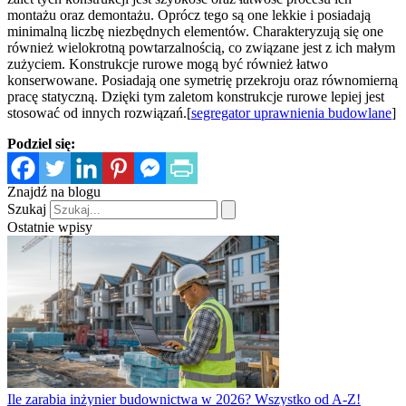
montażu oraz demontażu. Oprócz tego są one lekkie i posiadają
minimalną liczbę niezbędnych elementów. Charakteryzują się one
również wielokrotną powtarzalnością, co związane jest z ich małym
zużyciem. Konstrukcje rurowe mogą być również łatwo
konserwowane. Posiadają one symetrię przekroju oraz równomierną
pracę statyczną. Dzięki tym zaletom konstrukcje rurowe lepiej jest
stosować od innych rozwiązań.[
segregator uprawnienia budowlane
]
Podziel się:
Znajdź na blogu
Szukaj
Ostatnie wpisy
Ile zarabia inżynier budownictwa w 2026? Wszystko od A-Z!