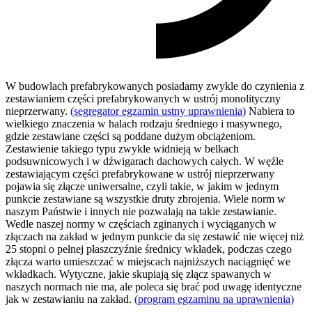
W budowlach prefabrykowanych posiadamy zwykle do czynienia z
zestawianiem części prefabrykowanych w ustrój monolityczny
nieprzerwany.
(segregator egzamin ustny uprawnienia)
Nabiera to
wielkiego znaczenia w halach rodzaju średniego i masywnego,
gdzie zestawiane części są poddane dużym obciążeniom.
Zestawienie takiego typu zwykle widnieją w belkach
podsuwnicowych i w dźwigarach dachowych całych. W węźle
zestawiającym części prefabrykowane w ustrój nieprzerwany
pojawia się złącze uniwersalne, czyli takie, w jakim w jednym
punkcie zestawiane są wszystkie druty zbrojenia. Wiele norm w
naszym Państwie i innych nie pozwalają na takie zestawianie.
Wedle naszej normy w częściach zginanych i wyciąganych w
złączach na zakład w jednym punkcie da się zestawić nie więcej niż
25 stopni o pełnej płaszczyźnie średnicy wkładek, podczas czego
złącza warto umieszczać w miejscach najniższych naciągnięć we
wkładkach. Wytyczne, jakie skupiają się złącz spawanych w
naszych normach nie ma, ale poleca się brać pod uwagę identyczne
jak w zestawianiu na zakład.
(program egzaminu na uprawnienia)