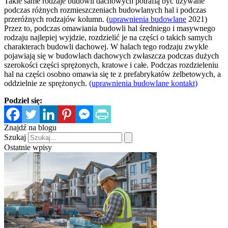
Takie same rodzaje budowli dachowych potrafią być używane
podczas różnych rozmieszczeniach budowlanych hal i podczas
przeróżnych rodzajów kolumn. (
uprawnienia budowlane
2021)
Przez to, podczas omawiania budowli hal średniego i masywnego
rodzaju najlepiej wyjdzie, rozdzielić je na części o takich samych
charakterach budowli dachowej. W halach tego rodzaju zwykle
pojawiają się w budowlach dachowych zwłaszcza podczas dużych
szerokości części sprężonych, kratowe i całe. Podczas rozdzieleniu
hal na części osobno omawia się te z prefabrykatów żelbetowych, a
oddzielnie ze sprężonych.
(uprawnienia budowlane kontakt)
Podziel się:
Znajdź na blogu
Szukaj
Ostatnie wpisy