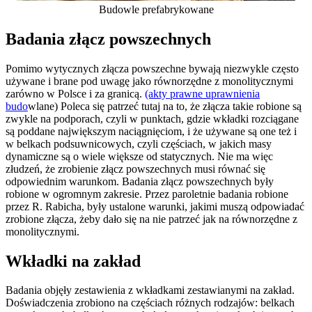
Budowle prefabrykowane
Badania złącz powszechnych
Pomimo wytycznych złącza powszechne bywają niezwykle często
używane i brane pod uwagę jako równorzędne z monolitycznymi
zarówno w Polsce i za granicą.
(akty prawne uprawnienia
budo
wlane) Poleca się patrzeć tutaj na to, że złącza takie robione są
zwykle na podporach, czyli w punktach, gdzie wkładki rozciągane
są poddane największym naciągnięciom, i że używane są one też i
w belkach podsuwnicowych, czyli częściach, w jakich masy
dynamiczne są o wiele większe od statycznych. Nie ma więc
złudzeń, że zrobienie złącz powszechnych musi równać się
odpowiednim warunkom. Badania złącz powszechnych były
robione w ogromnym zakresie. Przez paroletnie badania robione
przez R. Rabicha, były ustalone warunki, jakimi muszą odpowiadać
zrobione złącza, żeby dało się na nie patrzeć jak na równorzędne z
monolitycznymi.
Wkładki na zakład
Badania objęły zestawienia z wkładkami zestawianymi na zakład.
Doświadczenia zrobiono na częściach różnych rodzajów: belkach