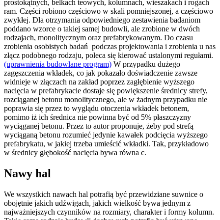
prostokątnych, belkach teowych, kolumnach, wieszakach i rogach
ram. Części robiono częściowo w skali pomniejszonej, a częściowo
zwykłej. Dla otrzymania odpowiedniego zestawienia badaniom
poddano wzorce o takiej samej budowli, ale zrobione w dwóch
rodzajach, monolitycznym oraz prefabrykowanym. Do czasu
zrobienia osobistych badań podczas projektowania i zrobienia u nas
złącz podobnego rodzaju, poleca się kierować ustalonymi regułami.
(uprawnienia budowlane program)
W przypadku dużego
zagęszczenia wkładek, co jak pokazało doświadczenie zawsze
widnieje w złączach na zakład poprzez zagłębienie wyższego
nacięcia w prefabrykacie dostaje się powiększenie średnicy strefy,
rozciąganej betonu monolitycznego, ale w żadnym przypadku nie
poprawia się przez to wyglądu otoczenia wkładek betonem,
pomimo iż ich średnica nie powinna być od 5% płaszczyzny
wyciąganej betonu. Przez to autor proponuje, żeby pod strefą
wyciąganą betonu rozumieć jedynie kawałek podcięcia wyższego
prefabrykatu, w jakiej trzeba umieścić wkładki. Tak, przykładowo
w średnicy głębokość nacięcia bywa równa c.
Nawy hal
We wszystkich nawach hal potrafią być przewidziane suwnice o
obojętnie jakich udźwigach, jakich wielkość bywa jednym z
najważniejszych czynników na rozmiary, charakter i formy kolumn.