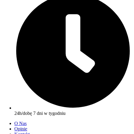
24h/dobę 7 dni w tygodniu
O Nas
Opinie