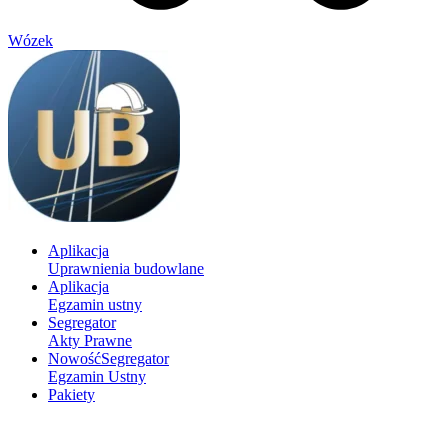
Wózek
Aplikacja
Uprawnienia budowlane
Aplikacja
Egzamin ustny
Segregator
Akty Prawne
Nowość
Segregator
Egzamin Ustny
Pakiety