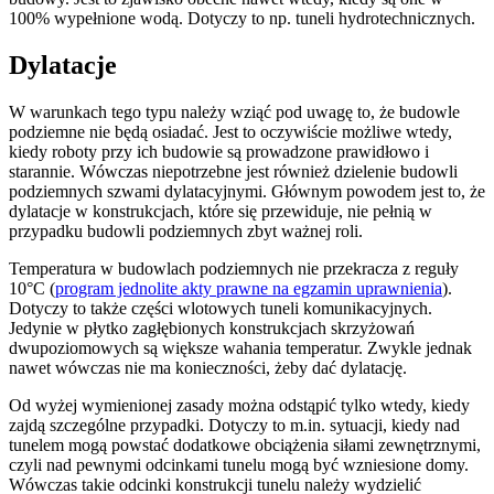
100% wypełnione wodą. Dotyczy to np. tuneli hydrotechnicznych.
Dylatacje
W warunkach tego typu należy wziąć pod uwagę to, że budowle
podziemne nie będą osiadać. Jest to oczywiście możliwe wtedy,
kiedy roboty przy ich budowie są prowadzone prawidłowo i
starannie. Wówczas niepotrzebne jest również dzielenie budowli
podziemnych szwami dylatacyjnymi. Głównym powodem jest to, że
dylatacje w konstrukcjach, które się przewiduje, nie pełnią w
przypadku budowli podziemnych zbyt ważnej roli.
Temperatura w budowlach podziemnych nie przekracza z reguły
10°C (
program jednolite akty prawne na egzamin uprawnienia
).
Dotyczy to także części wlotowych tuneli komunikacyjnych.
Jedynie w płytko zagłębionych konstrukcjach skrzyżowań
dwupoziomowych są większe wahania temperatur. Zwykle jednak
nawet wówczas nie ma konieczności, żeby dać dylatację.
Od wyżej wymienionej zasady można odstąpić tylko wtedy, kiedy
zajdą szczególne przypadki. Dotyczy to m.in. sytuacji, kiedy nad
tunelem mogą powstać dodatkowe obciążenia siłami zewnętrznymi,
czyli nad pewnymi odcinkami tunelu mogą być wzniesione domy.
Wówczas takie odcinki konstrukcji tunelu należy wydzielić