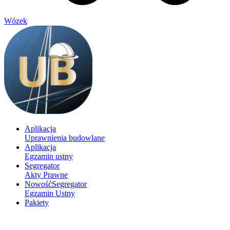
Wózek
Aplikacja
Uprawnienia budowlane
Aplikacja
Egzamin ustny
Segregator
Akty Prawne
Nowość
Segregator
Egzamin Ustny
Pakiety