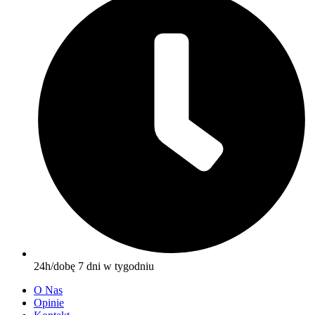
24h/dobę 7 dni w tygodniu
O Nas
Opinie