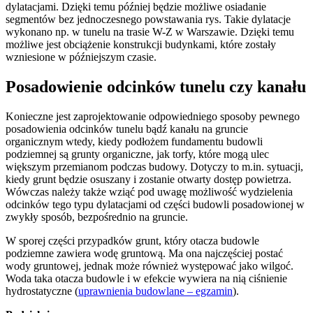
dylatacjami. Dzięki temu później będzie możliwe osiadanie
segmentów bez jednoczesnego powstawania rys. Takie dylatacje
wykonano np. w tunelu na trasie W-Z w Warszawie. Dzięki temu
możliwe jest obciążenie konstrukcji budynkami, które zostały
wzniesione w późniejszym czasie.
Posadowienie odcinków tunelu czy kanału
Konieczne jest zaprojektowanie odpowiedniego sposoby pewnego
posadowienia odcinków tunelu bądź kanału na gruncie
organicznym wtedy, kiedy podłożem fundamentu budowli
podziemnej są grunty organiczne, jak torfy, które mogą ulec
większym przemianom podczas budowy. Dotyczy to m.in. sytuacji,
kiedy grunt będzie osuszany i zostanie otwarty dostęp powietrza.
Wówczas należy także wziąć pod uwagę możliwość wydzielenia
odcinków tego typu dylatacjami od części budowli posadowionej w
zwykły sposób, bezpośrednio na gruncie.
W sporej części przypadków grunt, który otacza budowle
podziemne zawiera wodę gruntową. Ma ona najczęściej postać
wody gruntowej, jednak może również występować jako wilgoć.
Woda taka otacza budowle i w efekcie wywiera na nią ciśnienie
hydrostatyczne (
uprawnienia budowlane – egzamin
).