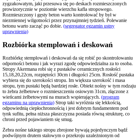
zygzakowatym, jaki przesuwa się po deskach rozmieszczonych
prowizorycznie w poziomie wierzchu kafla stropowego.
Rozmieszczony i gęsty beton warto kontrolować by był w
niezmiennej wilgotności przez przynajmniej tydzień. Polewanie
betonu warto zacząć po dobie.
(segregator egzamin ustny
uprawnienia)
Rozbiórka stemplowań i deskowań
Rozbiórkę stemplowań i deskowań da się robić po skontrolowaniu
odporności betonu i jak wyrazi zgodę odpowiedzialna za to osoba.
Stropy Akermana robi się z pustaków ceramicznych rosłości
15,18,20,22cm, rozpiętości 30cm i długości 25cm. Rosłość pustaka
wybiera się do szerokości stropu. Im większa szerokość i masa
stropu, tym pustaki będą bardziej rosłe. Obiekt nośny w tym rodzaju
to żebra żelbetowe o rozmieszczeniu osiowym 31cm, złączone z
wieńcami żelbetowymi na murach wspierających.
(program
egzaminu na uprawnienia)
Strop taki wyróżnia się lekkością,
odpowiednią ciepłochronnością i jest dobrym fundamentem pod
tynk sufitu, pełna niższa płaszczyzna posiada równą strukturę, co
chroni przed pojawianiem się smug.
Żebra nośne takiego stropu zbrojone bywają pojedynczym bądź
podwójnym drutem stalowym o przekroju uzależnionym od