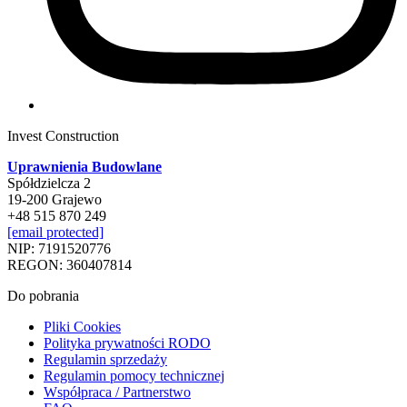
Invest Construction
Uprawnienia Budowlane
Spółdzielcza 2
19-200 Grajewo
+48 515 870 249
[email protected]
NIP: 7191520776
REGON: 360407814
Do pobrania
Pliki Cookies
Polityka prywatności RODO
Regulamin sprzedaży
Regulamin pomocy technicznej
Współpraca / Partnerstwo