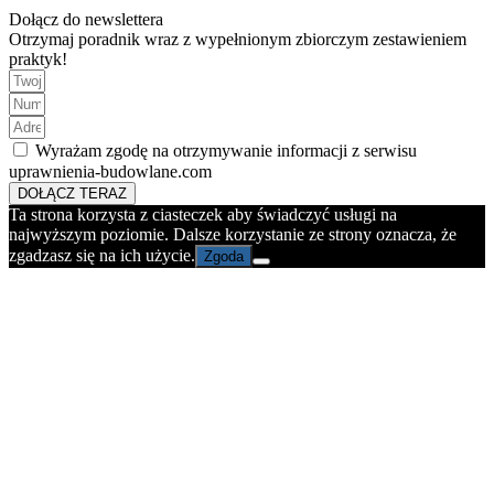
Dołącz do newslettera
Otrzymaj poradnik wraz z wypełnionym zbiorczym zestawieniem
praktyk!
Wyrażam zgodę na otrzymywanie informacji z serwisu
uprawnienia-budowlane.com
DOŁĄCZ TERAZ
Ta strona korzysta z ciasteczek aby świadczyć usługi na
najwyższym poziomie. Dalsze korzystanie ze strony oznacza, że
zgadzasz się na ich użycie.
Zgoda