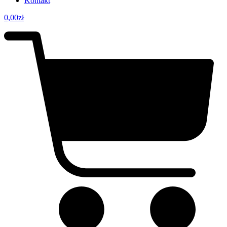
Kontakt
0,00
zł