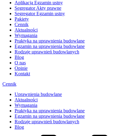
Aplikacja Egzamin ustny
Segregator Akty prawne
Segregator Egzamin ustny
Pakiety
Cennik
Aktualności
Wymagania
Praktyka na uprawnienia budowlane
Egzamin na uprawnienia budowlane
Rodzaje uprawnień budowlanych
Blog
O nas
Opinie
Kontakt
Cennik
Uprawnienia budowlane
Aktualności
Wymagania
Praktyka na uprawnienia budowlane
Egzamin na uprawnienia budowlane
Rodzaje uprawnień budowlanych
Blog