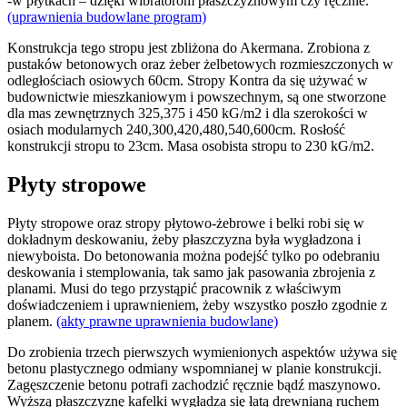
-w płytkach – dzięki wibratorom płaszczyznowym czy ręcznie.
(uprawnienia budowlane program)
Konstrukcja tego stropu jest zbliżona do Akermana. Zrobiona z
pustaków betonowych oraz żeber żelbetowych rozmieszczonych w
odległościach osiowych 60cm. Stropy Kontra da się używać w
budownictwie mieszkaniowym i powszechnym, są one stworzone
dla mas zewnętrznych 325,375 i 450 kG/m2 i dla szerokości w
osiach modularnych 240,300,420,480,540,600cm. Rosłość
konstrukcji stropu to 23cm. Masa osobista stropu to 230 kG/m2.
Płyty stropowe
Płyty stropowe oraz stropy płytowo-żebrowe i belki robi się w
dokładnym deskowaniu, żeby płaszczyzna była wygładzona i
niewyboista. Do betonowania można podejść tylko po odebraniu
deskowania i stemplowania, tak samo jak pasowania zbrojenia z
planami. Musi do tego przystąpić pracownik z właściwym
doświadczeniem i uprawnieniem, żeby wszystko poszło zgodnie z
planem.
(akty prawne uprawnienia budowlane)
Do zrobienia trzech pierwszych wymienionych aspektów używa się
betonu plastycznego odmiany wspomnianej w planie konstrukcji.
Zagęszczenie betonu potrafi zachodzić ręcznie bądź maszynowo.
Wyższą płaszczyznę kafelki wygładza się łatą drewnianą ruchem