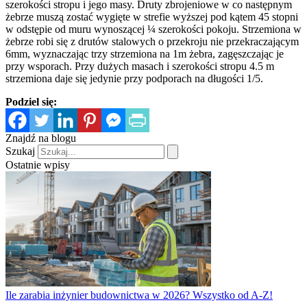
szerokości stropu i jego masy. Druty zbrojeniowe w co następnym
żebrze muszą zostać wygięte w strefie wyższej pod kątem 45 stopni
w odstępie od muru wynoszącej ¼ szerokości pokoju. Strzemiona w
żebrze robi się z drutów stalowych o przekroju nie przekraczającym
6mm, wyznaczając trzy strzemiona na 1m żebra, zagęszczając je
przy wsporach. Przy dużych masach i szerokości stropu 4.5 m
strzemiona daje się jedynie przy podporach na długości 1/5.
Podziel się:
Znajdź na blogu
Szukaj
Ostatnie wpisy
Ile zarabia inżynier budownictwa w 2026? Wszystko od A-Z!