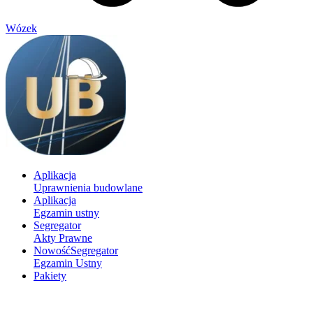
Wózek
Aplikacja
Uprawnienia budowlane
Aplikacja
Egzamin ustny
Segregator
Akty Prawne
Nowość
Segregator
Egzamin Ustny
Pakiety