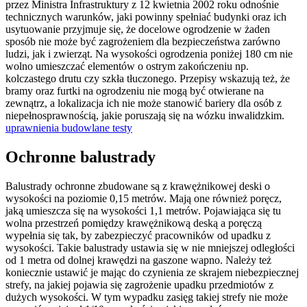
przez Ministra Infrastruktury z 12 kwietnia 2002 roku odnośnie
technicznych warunków, jaki powinny spełniać budynki oraz ich
usytuowanie przyjmuje się, że docelowe ogrodzenie w żaden
sposób nie może być zagrożeniem dla bezpieczeństwa zarówno
ludzi, jak i zwierząt. Na wysokości ogrodzenia poniżej 180 cm nie
wolno umieszczać elementów o ostrym zakończeniu np.
kolczastego drutu czy szkła tłuczonego. Przepisy wskazują też, że
bramy oraz furtki na ogrodzeniu nie mogą być otwierane na
zewnątrz, a lokalizacja ich nie może stanowić bariery dla osób z
niepełnosprawnością, jakie poruszają się na wózku inwalidzkim.
uprawnienia budowlane testy
Ochronne balustrady
Balustrady ochronne zbudowane są z krawężnikowej deski o
wysokości na poziomie 0,15 metrów. Mają one również poręcz,
jaką umieszcza się na wysokości 1,1 metrów. Pojawiająca się tu
wolna przestrzeń pomiędzy krawężnikową deską a poręczą
wypełnia się tak, by zabezpieczyć pracowników od upadku z
wysokości. Takie balustrady ustawia się w nie mniejszej odległości
od 1 metra od dolnej krawędzi na gaszone wapno. Należy też
koniecznie ustawić je mając do czynienia ze skrajem niebezpiecznej
strefy, na jakiej pojawia się zagrożenie upadku przedmiotów z
dużych wysokości. W tym wypadku zasięg takiej strefy nie może