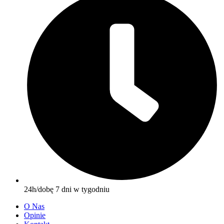
24h/dobę 7 dni w tygodniu
O Nas
Opinie