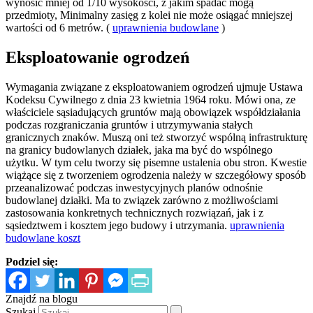
wynosić mniej od 1/10 wysokości, z jakim spadać mogą
przedmioty, Minimalny zasięg z kolei nie może osiągać mniejszej
wartości od 6 metrów. (
uprawnienia budowlane
)
Eksploatowanie ogrodzeń
Wymagania związane z eksploatowaniem ogrodzeń ujmuje Ustawa
Kodeksu Cywilnego z dnia 23 kwietnia 1964 roku. Mówi ona, ze
właściciele sąsiadujących gruntów mają obowiązek współdziałania
podczas rozgraniczania gruntów i utrzymywania stałych
granicznych znaków. Muszą oni też stworzyć wspólną infrastrukturę
na granicy budowlanych działek, jaka ma być do wspólnego
użytku. W tym celu tworzy się pisemne ustalenia obu stron. Kwestie
wiążące się z tworzeniem ogrodzenia należy w szczegółowy sposób
przeanalizować podczas inwestycyjnych planów odnośnie
budowlanej działki. Ma to związek zarówno z możliwościami
zastosowania konkretnych technicznych rozwiązań, jak i z
sąsiedztwem i kosztem jego budowy i utrzymania.
uprawnienia
budowlane koszt
Podziel się:
Znajdź na blogu
Szukaj