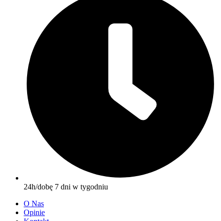
24h/dobę 7 dni w tygodniu
O Nas
Opinie