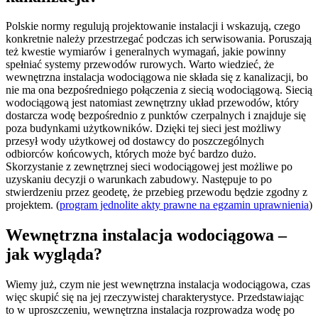
Polskie normy regulują projektowanie instalacji i wskazują, czego
konkretnie należy przestrzegać podczas ich serwisowania. Poruszają
też kwestie wymiarów i generalnych wymagań, jakie powinny
spełniać systemy przewodów rurowych. Warto wiedzieć, że
wewnętrzna instalacja wodociągowa nie składa się z kanalizacji, bo
nie ma ona bezpośredniego połączenia z siecią wodociągową. Siecią
wodociągową jest natomiast zewnętrzny układ przewodów, który
dostarcza wodę bezpośrednio z punktów czerpalnych i znajduje się
poza budynkami użytkowników. Dzięki tej sieci jest możliwy
przesył wody użytkowej od dostawcy do poszczególnych
odbiorców końcowych, których może być bardzo dużo.
Skorzystanie z zewnętrznej sieci wodociągowej jest możliwe po
uzyskaniu decyzji o warunkach zabudowy. Następuje to po
stwierdzeniu przez geodetę, że przebieg przewodu będzie zgodny z
projektem. (
program jednolite akty prawne na egzamin uprawnienia
)
Wewnętrzna instalacja wodociągowa –
jak wygląda?
Wiemy już, czym nie jest wewnętrzna instalacja wodociągowa, czas
więc skupić się na jej rzeczywistej charakterystyce. Przedstawiając
to w uproszczeniu, wewnętrzna instalacja rozprowadza wodę po