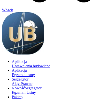
Wózek
Aplikacja
Uprawnienia budowlane
Aplikacja
Egzamin ustny
Segregator
Akty Prawne
Nowość
Segregator
Egzamin Ustny
Pakiety