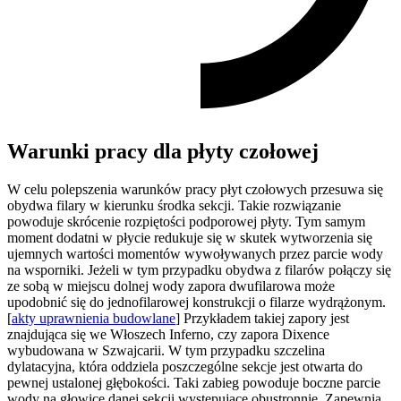
Warunki pracy dla płyty czołowej
W celu polepszenia warunków pracy płyt czołowych przesuwa się
obydwa filary w kierunku środka sekcji. Takie rozwiązanie
powoduje skrócenie rozpiętości podporowej płyty. Tym samym
moment dodatni w płycie redukuje się w skutek wytworzenia się
ujemnych wartości momentów wywoływanych przez parcie wody
na wsporniki. Jeżeli w tym przypadku obydwa z filarów połączy się
ze sobą w miejscu dolnej wody zapora dwufilarowa może
upodobnić się do jednofilarowej konstrukcji o filarze wydrążonym.
[
akty uprawnienia budowlane
] Przykładem takiej zapory jest
znajdująca się we Włoszech Inferno, czy zapora Dixence
wybudowana w Szwajcarii. W tym przypadku szczelina
dylatacyjna, która oddziela poszczególne sekcje jest otwarta do
pewnej ustalonej głębokości. Taki zabieg powoduje boczne parcie
wody na głowicę danej sekcji występujące obustronnie. Zapewnia