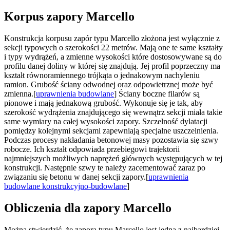
Korpus zapory Marcello
Konstrukcja korpusu zapór typu Marcello złożona jest wyłącznie z
sekcji typowych o szerokości 22 metrów. Mają one te same kształty
i typy wydrążeń, a zmienne wysokości które dostosowywane są do
profilu danej doliny w której się znajdują. Jej profil poprzeczny ma
kształt równoramiennego trójkąta o jednakowym nachyleniu
ramion. Grubość ściany odwodnej oraz odpowietrznej może być
zmienna.[
uprawnienia budowlane
] Ściany boczne filarów są
pionowe i mają jednakową grubość. Wykonuje się je tak, aby
szerokość wydrążenia znajdującego się wewnątrz sekcji miała takie
same wymiary na całej wysokości zapory. Szczelność dylatacji
pomiędzy kolejnymi sekcjami zapewniają specjalne uszczelnienia.
Podczas procesy nakładania betonowej masy pozostawia się szwy
robocze. Ich kształt odpowiada przebiegowi trajektorii
najmniejszych możliwych naprężeń głównych występujących w tej
konstrukcji. Następnie szwy te należy zacementować zaraz po
związaniu się betonu w danej sekcji zapory.[
uprawnienia
budowlane konstrukcyjno-budowlane
]
Obliczenia dla zapory Marcello
Można stwierdzić, że zapora typu Marcello jest jedną z najbardziej