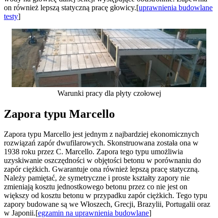
on również lepszą statyczną pracę głowicy.[
uprawnienia budowlane
testy
]
Warunki pracy dla płyty czołowej
Zapora typu Marcello
Zapora typu Marcello jest jednym z najbardziej ekonomicznych
rozwiązań zapór dwufilarowych. Skonstruowana została ona w
1938 roku przez C. Marcello. Zapora tego typu umożliwia
uzyskiwanie oszczędności w objętości betonu w porównaniu do
zapór ciężkich. Gwarantuje ona również lepszą pracę statyczną.
Należy pamiętać, że symetryczne i proste kształty zapory nie
zmieniają kosztu jednostkowego betonu przez co nie jest on
większy od kosztu betonu w przypadku zapór ciężkich. Tego typu
zapory budowane są we Włoszech, Grecji, Brazylii, Portugalii oraz
w Japonii.[
egzamin na uprawnienia budowlane
]