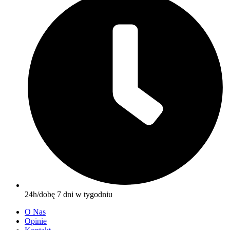
24h/dobę 7 dni w tygodniu
O Nas
Opinie