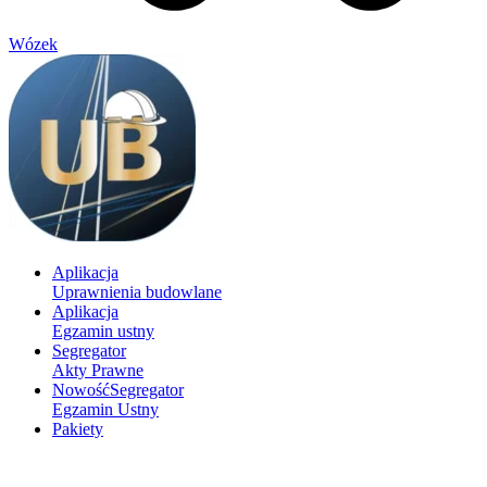
Wózek
Aplikacja
Uprawnienia budowlane
Aplikacja
Egzamin ustny
Segregator
Akty Prawne
Nowość
Segregator
Egzamin Ustny
Pakiety