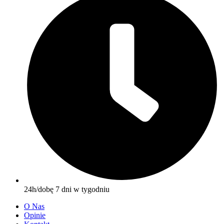
24h/dobę 7 dni w tygodniu
O Nas
Opinie