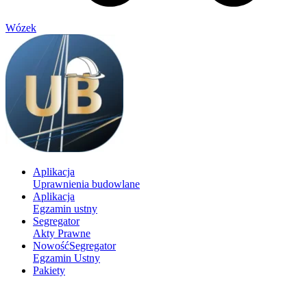
Wózek
Aplikacja
Uprawnienia budowlane
Aplikacja
Egzamin ustny
Segregator
Akty Prawne
Nowość
Segregator
Egzamin Ustny
Pakiety