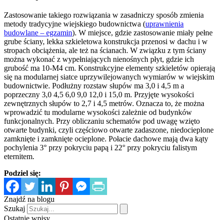
Zastosowanie takiego rozwiązania w zasadniczy sposób zmienia
metody tradycyjne wiejskiego budownictwa (
uprawnienia
budowlane – egzamin
). W miejsce, gdzie zastosowanie miały pełne
grube ściany, lekka szkieletowa konstrukcja przenosi w dachu i w
stropach obciążenia, ale też na ścianach. W związku z tym ściany
można wykonać z wypełniających nienośnych płyt, gdzie ich
grubość ma 10-M4 cm. Konstrukcyjne elementy szkieletów opierają
się na modularnej siatce uprzywilejowanych wymiarów w wiejskim
budownictwie. Podłużny rozstaw słupów ma 3,0 i 4,5 m a
poprzeczny 3,0 4,5 6,0 9,0 12,0 i 15,0 m. Przyjęte wysokości
zewnętrznych słupów to 2,7 i 4,5 metrów. Oznacza to, że można
wprowadzić tu modularne wysokości zależnie od budynków
funkcjonalnych. Przy obliczaniu schematów pod uwagę wzięto
otwarte budynki, czyli częściowo otwarte zadaszone, niedocieplone
zamknięte i zamknięte ocieplone. Połacie dachowe mają dwa kąty
pochylenia 3° przy pokryciu papą i 22° przy pokryciu falistym
eternitem.
Podziel się:
Znajdź na blogu
Szukaj
Ostatnie wpisy