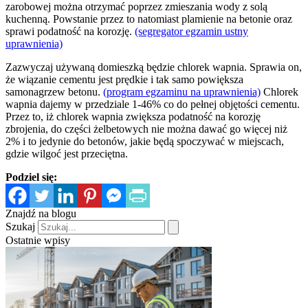
zarobowej można otrzymać poprzez zmieszania wody z solą
kuchenną. Powstanie przez to natomiast plamienie na betonie oraz
sprawi podatność na korozję.
(segregator egzamin ustny
uprawnienia)
Zazwyczaj używaną domieszką będzie chlorek wapnia. Sprawia on,
że wiązanie cementu jest prędkie i tak samo powiększa
samonagrzew betonu.
(program egzaminu na uprawnienia)
Chlorek
wapnia dajemy w przedziale 1-46% co do pełnej objętości cementu.
Przez to, iż chlorek wapnia zwiększa podatność na korozję
zbrojenia, do części żelbetowych nie można dawać go więcej niż
2% i to jedynie do betonów, jakie będą spoczywać w miejscach,
gdzie wilgoć jest przeciętna.
Podziel się:
Znajdź na blogu
Szukaj
Ostatnie wpisy