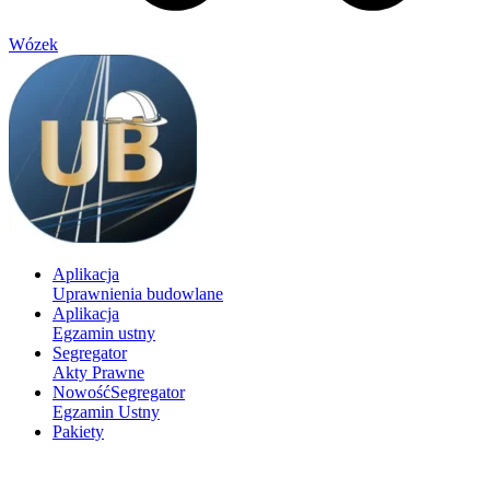
Wózek
Aplikacja
Uprawnienia budowlane
Aplikacja
Egzamin ustny
Segregator
Akty Prawne
Nowość
Segregator
Egzamin Ustny
Pakiety