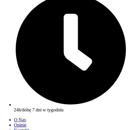
24h/dobę 7 dni w tygodniu
O Nas
Opinie