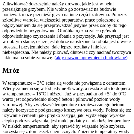
Zlikwidować doszczętnie należy drewno, jakie jest w pełni
przesiąknięte grzybem. Nie wolno go zostawiać na budowie
ponieważ może przenieść grzyb na inne części z drewna. Poprzez
szkodliwe wartości większości preparatów, prace połączone z
odgrzybianiem da się przeprowadzać jedynie przez osoby do tego
odpowiednio przygotowane. Obróbka ręczna zaleca głównie
odpowiedniego czyszczenia i dbania o przyrządy. Jak przyrząd jest
w dobrym stanie, ostrze jest dobrze naostrzone to robota jest o wiele
prostsza i przyjemniejsza, daje lepsze rezultaty i nie jest
niebezpieczna. Nie należy piłować, dłutować czy nacinać tworzywa
jakie ma na sobie zaprawę.
(akty prawne uprawnienia budowlane)
Mróz
W temperaturze – 3°C ścina się woda nie powiązana z cementem.
Wtedy zamienia się w lód jedynie ¾ wody, a reszta zrobi to dopiero
w temperaturze – 15°C i niższej. Już w przypadku od +5° do 0°C
warto jest odpowiednio ułożyć beton i pilnować poziom wody
zarobowej. Aby zwiększyć temperaturę rozmieszczanego betonu
należy korzystać z podgrzanego kruszywa oraz wody. Poleca się też
używanie cementu jaki prędko zastyga, jaki wydzielając wysokie
ciepło podczas wiązania, jest mniej podatny na niedużą temperaturę.
W niskich temperaturach, aby sprawić by wiązanie było szybsze,
korzysta się z domieszek chemicznych. Zniżenie temperatury wody