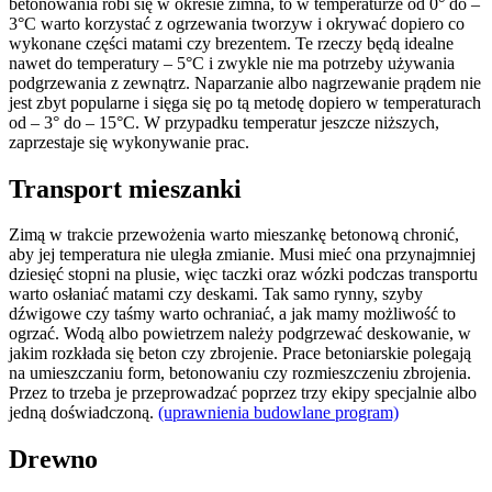
betonowania robi się w okresie zimna, to w temperaturze od 0° do –
3°C warto korzystać z ogrzewania tworzyw i okrywać dopiero co
wykonane części matami czy brezentem. Te rzeczy będą idealne
nawet do temperatury – 5°C i zwykle nie ma potrzeby używania
podgrzewania z zewnątrz. Naparzanie albo nagrzewanie prądem nie
jest zbyt popularne i sięga się po tą metodę dopiero w temperaturach
od – 3° do – 15°C. W przypadku temperatur jeszcze niższych,
zaprzestaje się wykonywanie prac.
Transport mieszanki
Zimą w trakcie przewożenia warto mieszankę betonową chronić,
aby jej temperatura nie uległa zmianie. Musi mieć ona przynajmniej
dziesięć stopni na plusie, więc taczki oraz wózki podczas transportu
warto osłaniać matami czy deskami. Tak samo rynny, szyby
dźwigowe czy taśmy warto ochraniać, a jak mamy możliwość to
ogrzać. Wodą albo powietrzem należy podgrzewać deskowanie, w
jakim rozkłada się beton czy zbrojenie. Prace betoniarskie polegają
na umieszczaniu form, betonowaniu czy rozmieszczeniu zbrojenia.
Przez to trzeba je przeprowadzać poprzez trzy ekipy specjalnie albo
jedną doświadczoną.
(uprawnienia budowlane program)
Drewno