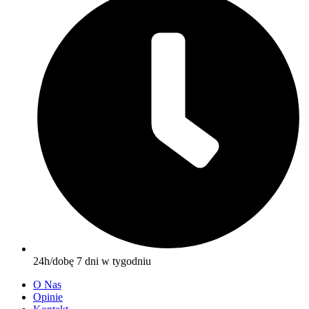
24h/dobę 7 dni w tygodniu
O Nas
Opinie