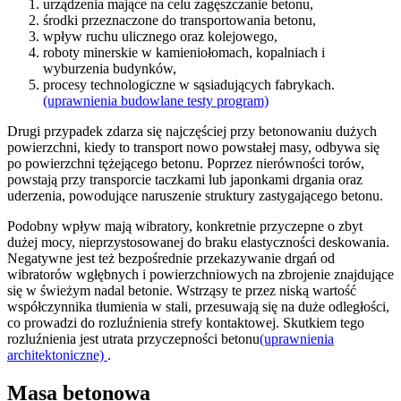
urządzenia mające na celu zagęszczanie betonu,
środki przeznaczone do transportowania betonu,
wpływ ruchu ulicznego oraz kolejowego,
roboty minerskie w kamieniołomach, kopalniach i
wyburzenia budynków,
procesy technologiczne w sąsiadujących fabrykach.
(uprawnienia budowlane testy program)
Drugi przypadek zdarza się najczęściej przy betonowaniu dużych
powierzchni, kiedy to transport nowo powstałej masy, odbywa się
po powierzchni tężejącego betonu. Poprzez nierówności torów,
powstają przy transporcie taczkami lub japonkami drgania oraz
uderzenia, powodujące naruszenie struktury zastygającego betonu.
Podobny wpływ mają wibratory, konkretnie przyczepne o zbyt
dużej mocy, nieprzystosowanej do braku elastyczności deskowania.
Negatywne jest też bezpośrednie przekazywanie drgań od
wibratorów wgłębnych i powierzchniowych na zbrojenie znajdujące
się w świeżym nadal betonie. Wstrząsy te przez niską wartość
współczynnika tłumienia w stali, przesuwają się na duże odległości,
co prowadzi do rozluźnienia strefy kontaktowej. Skutkiem tego
rozluźnienia jest utrata przyczepności betonu
(uprawnienia
architektoniczne)
.
Masa betonowa