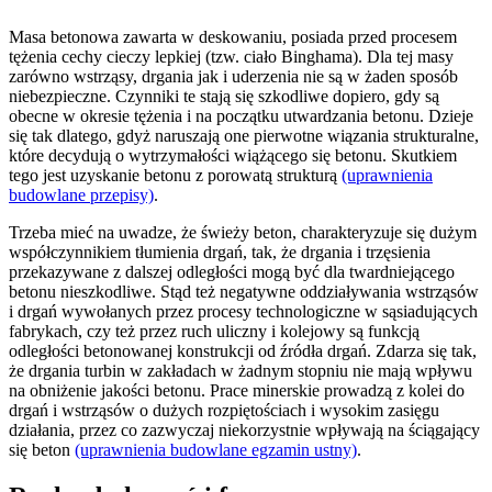
Masa betonowa zawarta w deskowaniu, posiada przed procesem
tężenia cechy cieczy lepkiej (tzw. ciało Binghama). Dla tej masy
zarówno wstrząsy, drgania jak i uderzenia nie są w żaden sposób
niebezpieczne. Czynniki te stają się szkodliwe dopiero, gdy są
obecne w okresie tężenia i na początku utwardzania betonu. Dzieje
się tak dlatego, gdyż naruszają one pierwotne wiązania strukturalne,
które decydują o wytrzymałości wiążącego się betonu. Skutkiem
tego jest uzyskanie betonu z porowatą strukturą
(uprawnienia
budowlane przepisy)
.
Trzeba mieć na uwadze, że świeży beton, charakteryzuje się dużym
współczynnikiem tłumienia drgań, tak, że drgania i trzęsienia
przekazywane z dalszej odległości mogą być dla twardniejącego
betonu nieszkodliwe. Stąd też negatywne oddziaływania wstrząsów
i drgań wywołanych przez procesy technologiczne w sąsiadujących
fabrykach, czy też przez ruch uliczny i kolejowy są funkcją
odległości betonowanej konstrukcji od źródła drgań. Zdarza się tak,
że drgania turbin w zakładach w żadnym stopniu nie mają wpływu
na obniżenie jakości betonu. Prace minerskie prowadzą z kolei do
drgań i wstrząsów o dużych rozpiętościach i wysokim zasięgu
działania, przez co zazwyczaj niekorzystnie wpływają na ściągający
się beton
(uprawnienia budowlane egzamin ustny)
.