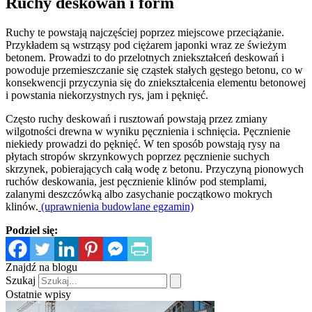
Ruchy deskowań i form
Ruchy te powstają najczęściej poprzez miejscowe przeciążanie.
Przykładem są wstrząsy pod ciężarem japonki wraz ze świeżym
betonem. Prowadzi to do przelotnych zniekształceń deskowań i
powoduje przemieszczanie się cząstek stałych gęstego betonu, co w
konsekwencji przyczynia się do zniekształcenia elementu betonowej
i powstania niekorzystnych rys, jam i pęknięć.
Często ruchy deskowań i rusztowań powstają przez zmiany
wilgotności drewna w wyniku pęcznienia i schnięcia. Pęcznienie
niekiedy prowadzi do pęknięć. W ten sposób powstają rysy na
płytach stropów skrzynkowych poprzez pęcznienie suchych
skrzynek, pobierających całą wodę z betonu. Przyczyną pionowych
ruchów deskowania, jest pęcznienie klinów pod stemplami,
zalanymi deszczówką albo zasychanie początkowo mokrych
klinów.
(uprawnienia budowlane egzamin)
Podziel się:
Znajdź na blogu
Szukaj
Ostatnie wpisy