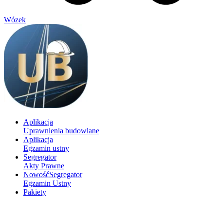
Wózek
Aplikacja
Uprawnienia budowlane
Aplikacja
Egzamin ustny
Segregator
Akty Prawne
Nowość
Segregator
Egzamin Ustny
Pakiety