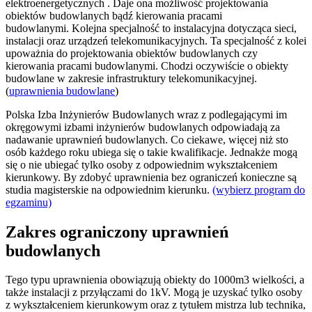
elektroenergetycznych . Daje ona możliwość projektowania
obiektów budowlanych bądź kierowania pracami
budowlanymi. Kolejna specjalność to instalacyjna dotycząca sieci,
instalacji oraz urządzeń telekomunikacyjnych. Ta specjalność z kolei
upoważnia do projektowania obiektów budowlanych czy
kierowania pracami budowlanymi. Chodzi oczywiście o obiekty
budowlane w zakresie infrastruktury telekomunikacyjnej.
(
uprawnienia budowlane
)
Polska Izba Inżynierów Budowlanych wraz z podlegającymi im
okręgowymi izbami inżynierów budowlanych odpowiadają za
nadawanie uprawnień budowlanych. Co ciekawe, więcej niż sto
osób każdego roku ubiega się o takie kwalifikacje. Jednakże mogą
się o nie ubiegać tylko osoby z odpowiednim wykształceniem
kierunkowy. By zdobyć uprawnienia bez ograniczeń konieczne są
studia magisterskie na odpowiednim kierunku.
(wybierz program do
egzaminu)
Zakres ograniczony uprawnień
budowlanych
Tego typu uprawnienia obowiązują obiekty do 1000m3 wielkości, a
także instalacji z przyłączami do 1kV. Mogą je uzyskać tylko osoby
z wykształceniem kierunkowym oraz z tytułem mistrza lub technika,