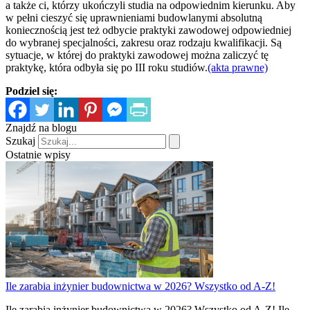
a także ci, którzy ukończyli studia na odpowiednim kierunku. Aby
w pełni cieszyć się uprawnieniami budowlanymi absolutną
koniecznością jest też odbycie praktyki zawodowej odpowiedniej
do wybranej specjalności, zakresu oraz rodzaju kwalifikacji. Są
sytuacje, w której do praktyki zawodowej można zaliczyć tę
praktykę, która odbyła się po III roku studiów.
(akta prawne)
Podziel się:
Znajdź na blogu
Szukaj
Ostatnie wpisy
Ile zarabia inżynier budownictwa w 2026? Wszystko od A-Z!
Ile zarabia inżynier budownictwa w 2026? Wszystko od A-Z! Ile