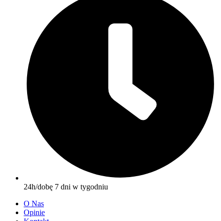
24h/dobę 7 dni w tygodniu
O Nas
Opinie