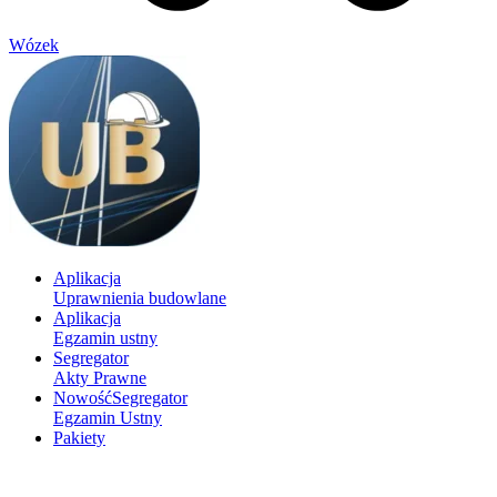
Wózek
Aplikacja
Uprawnienia budowlane
Aplikacja
Egzamin ustny
Segregator
Akty Prawne
Nowość
Segregator
Egzamin Ustny
Pakiety