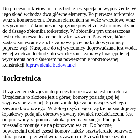
Do procesu torkretowania niezbędne jest specjalne wyposażenie. W
jego skład wchodzą dwa główne elementy. Po pierwsze torkretnica
wraz z kompresorem. Drugim elementem są węże wyrzutowe wraz
z wyrzutnicą. Z kompresora sprężone powietrze jest doprowadzane
do dalszego zbiornika torkretnicy. W zbiorniku tym umieszczona
jest sucha mieszanina cementu z kruszywem. Powietrze, które
zostało zmieszane z suchą zaprawą przechodzi do wyrzutnicy
poprzez wąż. Następnie do tej wyrzutnicy doprowadzana jest woda.
W jej wnętrzu dochodzi do wymieszania zaprawy i następnie jej
wyrzucenia pod ciśnieniem na powierzchnię torkretowanej
konstrukcji.[
uprawnienia budowlane
]
Torkretnica
Urządzeniem służącym do proces torkretowania jest torkretnica.
Urządzenie to złożone jest z górnej komory posiadającej lej
zsypowy oraz dolnej. Są one zamknięte za pomocą szczelnego
zaworu dzwonowego. W dolnej części tego urządzenia znajduje się
łopatkowy podajnik obrotowy zwany również rozdzielaczem. Jest
on poruszany za pomocą silnika pneumatycznego. Podajnik i
mieszadło montuje się na pionowym walcu. Do bocznej
powierzchni dolnej części komory należy przytwierdzić pokrywę,
która posiada przewód wraz z zaworem. Przewód ten służy do