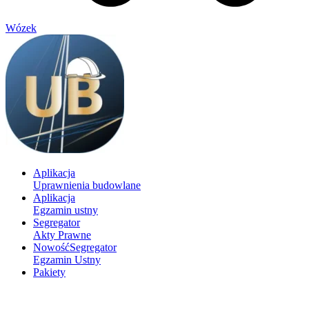
Wózek
Aplikacja
Uprawnienia budowlane
Aplikacja
Egzamin ustny
Segregator
Akty Prawne
Nowość
Segregator
Egzamin Ustny
Pakiety