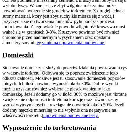
0,5. Nawodnienie mieszaniny cementu z kruszywem odbywa się u
wylotu dyszy. Ważne jest, że zbyt wilgotna mieszanina może
powodować tworzenie się grudek w torkretnicy. Z drugiej jednak
strony materiał, który jest zbyt suchy źle miesza się z wodą i
przyczynia się do tworzenia tumanów pyłu podczas procesu
torkretowania. Z tego właśnie powodu wilgotność kruszywa musi
wahać się w granicach 3-8%. Kruszywo powinno być również
chronione przed nadmiernym wysychaniem oraz opadami
atmosferycznymi.[
egzamin na uprawnienia budowlane
]
Domieszki
Stosowanie domieszek służy do przeciwdziałania powstawaniu rys
w warstwie torkretu. Odbywa się to poprzez zwiększenie jego
odkształcalności. Możliwe jest tu stosowanie domieszek popiołów
lotnych. Ich ilość powinna wynosić około 30%. Dobre wyniki
można uzyskać również wybierając piasek wapienny jako
domieszkę. Jeżeli dodamy go w ilości 30% to możliwe jest 4krotne
zwiększenie odporności torkretu na korozję oraz równoczesny
wzrost wytrzymałości na rozciąganie o wartość około 50%. Jeżeli
dodamy mączkę mineralną to nie wpłynie ona negatywnie na
właściwości torkretu.[
uprawnienia budowlane testy
]
Wyposażenie do torkretowania