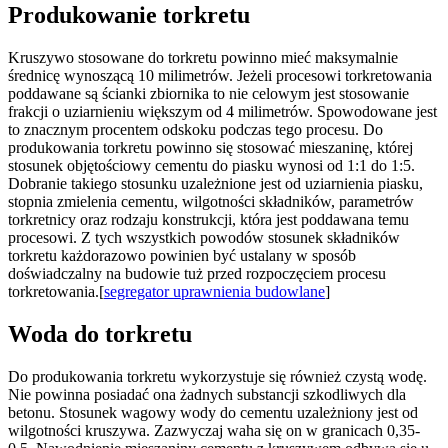
Produkowanie torkretu
Kruszywo stosowane do torkretu powinno mieć maksymalnie
średnicę wynoszącą 10 milimetrów. Jeżeli procesowi torkretowania
poddawane są ścianki zbiornika to nie celowym jest stosowanie
frakcji o uziarnieniu większym od 4 milimetrów. Spowodowane jest
to znacznym procentem odskoku podczas tego procesu. Do
produkowania torkretu powinno się stosować mieszaninę, której
stosunek objętościowy cementu do piasku wynosi od 1:1 do 1:5.
Dobranie takiego stosunku uzależnione jest od uziarnienia piasku,
stopnia zmielenia cementu, wilgotności składników, parametrów
torkretnicy oraz rodzaju konstrukcji, która jest poddawana temu
procesowi. Z tych wszystkich powodów stosunek składników
torkretu każdorazowo powinien być ustalany w sposób
doświadczalny na budowie tuż przed rozpoczęciem procesu
torkretowania.[
segregator uprawnienia budowlane
]
Woda do torkretu
Do produkowania torkretu wykorzystuje się również czystą wodę.
Nie powinna posiadać ona żadnych substancji szkodliwych dla
betonu. Stosunek wagowy wody do cementu uzależniony jest od
wilgotności kruszywa. Zazwyczaj waha się on w granicach 0,35-