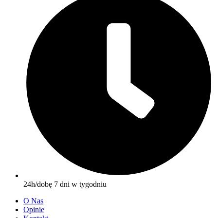
24h/dobę 7 dni w tygodniu
O Nas
Opinie