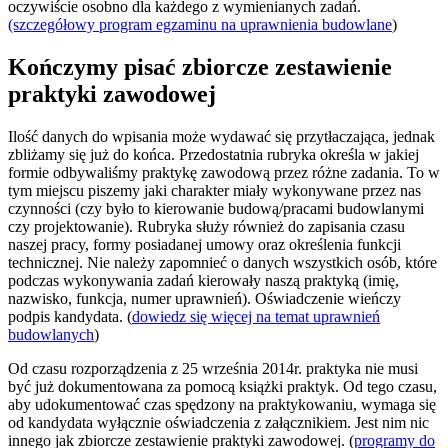
oczywiście osobno dla każdego z wymienianych zadań.
(szczegółowy program egzaminu na uprawnienia budowlane
)
Kończymy pisać zbiorcze zestawienie
praktyki zawodowej
Ilość danych do wpisania może wydawać się przytłaczająca, jednak
zbliżamy się już do końca. Przedostatnia rubryka określa w jakiej
formie odbywaliśmy praktykę zawodową przez różne zadania. To w
tym miejscu piszemy jaki charakter miały wykonywane przez nas
czynności (czy było to kierowanie budową/pracami budowlanymi
czy projektowanie). Rubryka służy również do zapisania czasu
naszej pracy, formy posiadanej umowy oraz określenia funkcji
technicznej. Nie należy zapomnieć o danych wszystkich osób, które
podczas wykonywania zadań kierowały naszą praktyką (imię,
nazwisko, funkcja, numer uprawnień). Oświadczenie wieńczy
podpis kandydata. (
dowiedz się więcej na temat uprawnień
budowlanych
)
Od czasu rozporządzenia z 25 września 2014r. praktyka nie musi
być już dokumentowana za pomocą książki praktyk. Od tego czasu,
aby udokumentować czas spędzony na praktykowaniu, wymaga się
od kandydata wyłącznie oświadczenia z załącznikiem. Jest nim nic
innego jak zbiorcze zestawienie praktyki zawodowej. (
programy do