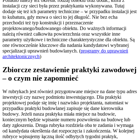
Ponadto należy też określić rodzaj obiektu oraz dodać, która z
instalacji czy sieci była przez praktykanta wykonywana. Tutaj
dodaje się też ich parametry techniczne – w przypadku instalacji jest
to kubatura, gdy mowa o sieci to jej długość. Nie bez echa
przechodzi też typ konstrukcji i przeznaczenie
projektowanego/budowanego obiektu. Do ważnych informacji
należą również całkowita powierzchnia oraz wszystkie inne
parametry użytkowe i techniczne charakterystyczne dla obiektu. Są
one równocześnie kluczowe dla nadania kandydatowi wybranej
specjalizacji uprawnień budowlanych. (
programy do uprawnień
architektonicznych
)
Zbiorcze zestawienie praktyki zawodowej
– o czym nie zapomnieć
W rubrykach jest również przygotowane miejsce na dane typu adres
inwestycji czy nazwę podmiotu inwestującego. Dla praktyki
projektowej podaje się imię i nazwisko projektanta, natomiast w
przypadku praktyki budowlanej zapisuje się dane kierownika
budowy. Jeżeli nasza praktyka miała miejsce na budowie,
koniecznym będzie wpisanie numeru pozwolenia na budowę lub
daty zgłoszenia. Druga rubryka rozdziela oba te zadania i wymaga
od kandydata określenia dat rozpoczęcia i zakończenia. W kolejnej
rubryce wpisujemy łączną ilość odbytych tygodni praktyk,