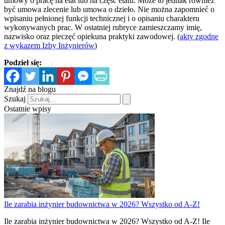
umowy o pracę na etat lub na część etatu. Może to jednak również
być umowa zlecenie lub umowa o dzieło. Nie można zapomnieć o
wpisaniu pełnionej funkcji technicznej i o opisaniu charakteru
wykonywanych prac. W ostatniej rubryce zamieszczamy imię,
nazwisko oraz pieczęć opiekuna praktyki zawodowej. (
akty zgodne
z wykazem Izby Inżynierów
)
Podziel się:
Znajdź na blogu
Szukaj
Ostatnie wpisy
Ile zarabia inżynier budownictwa w 2026? Wszystko od A-Z!
Ile zarabia inżynier budownictwa w 2026? Wszystko od A-Z! Ile