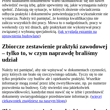
Przed składaniem dokumentów warto skontaktować się lub nawet
odwiedzić swoją izbę, gdzie upewnimy się, jakie wymagania należy
spełnić. Zdarzają się sytuacje, w których złożenie oświadczenia
odbycia praktyki i dokumentów potwierdzających wykształcenie nie
wystarcza. Należy też pamiętać, że komisja kwalifikacyjna nie
zalicza wszystkich dni pracy. Mowa tu o nadgodzinach, pracy w
weekendy czy też dniach, gdy praktykant nie wykonywał pracy
związanej z wybraną specjalnością. (
jak wygląda egzamin na
uprawnienia budowlane
)
Zbiorcze zestawienie praktyki zawodowej
– tylko to, w czym naprawdę braliśmy
udział
Należy też pamiętać, aby nie wpisywać w dokumentach czynności,
przy których nie brało się rzeczywistego udziału. Tyczy się to nie
tylko projektów czy budów ale i opiekunów praktyki. Wszelkie
informacje mogą zostać przez izbę zweryfikowane, np. po numerze
pozwolenia na budowę. Gdy stwierdzi ona jakiekolwiek
nieprawidłowości, kandydat musi stawić się w izbie i przedstawić
dokumenty uwiarygodniające przedstawiane informacje. (
więcej
ciekawostek znajdziesz na naszym blogu
)