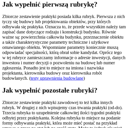
Jak wypełnić pierwszą rubrykę?
Zbiorcze zestawienie praktyki posiada kilka rubryk. Pierwsza z nich
tyczy się budowy lub projektowania obiektów, przy których
odbywała się praktyka. Oznacza to, że przede wszystkim należy tam
zapisać dane dotyczące rodzaju i konstrukcji budynku. Równie
ważne są: powierzchnia całkowita budynku, przeznaczenie obiektu
a także charakterystyczne parametry techniczne i użytkowe
omawianego obiektu. Wspomniane parametry koniecznie muszą
odpowiadać specjalności, którą obrał sobie kandydat. Oprócz tego
w tej rubryce zamieszczamy informacje o adresie inwestycji, danych
inwestora i numer decyzji o pozwoleniu na budowę lub numer
zgłoszenia. Ponadto jest to miejsce na imiona i nazwiska
projektanta, kierownika budowy oraz kierownika robót
budowlanych. (
testy uprawnienia budowlane
)
Jak wypełnić pozostałe rubryki?
Zbiorcze zestawienie praktyki zawodowej to też kilka innych
rubryk. W drugiej z nich wpisujemy czas trwania praktyki (od-do).
Trzecia rubryka to uzupełnienie całkowitej ilości tygodni praktyki
odbytej przez praktykanta. Kolejna rubryka to miejsce na podanie
formy odbywania praktyki, która może mieć postać na przykład