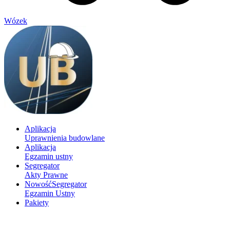
Wózek
Aplikacja
Uprawnienia budowlane
Aplikacja
Egzamin ustny
Segregator
Akty Prawne
Nowość
Segregator
Egzamin Ustny
Pakiety