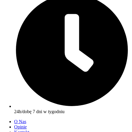
24h/dobę 7 dni w tygodniu
O Nas
Opinie