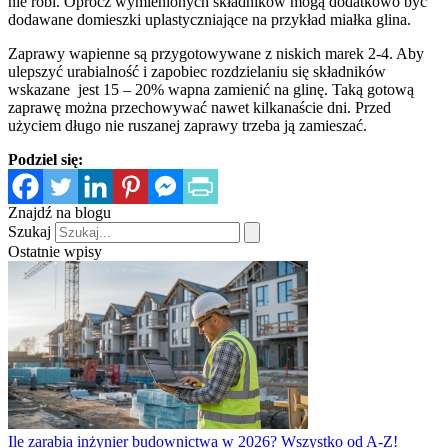
nie robi. Oprócz wymienionych składników mogą dodatkowo być
dodawane domieszki uplastyczniające na przykład miałka glina.
Zaprawy wapienne są przygotowywane z niskich marek 2-4. Aby
ulepszyć urabialność i zapobiec rozdzielaniu się składników
wskazane jest 15 – 20% wapna zamienić na glinę. Taką gotową
zaprawę można przechowywać nawet kilkanaście dni. Przed
użyciem długo nie ruszanej zaprawy trzeba ją zamieszać.
Podziel się:
Znajdź na blogu
Szukaj
Ostatnie wpisy
Ile zarabia inżynier budownictwa w 2026? Wszystko od A-Z!