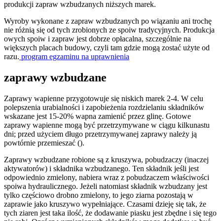
produkcji zapraw wzbudzanych niższych marek.
Wyroby wykonane z zapraw wzbudzanych po wiązaniu ani trochę
nie różnią się od tych zrobionych ze spoiw tradycyjnych. Produkcja
owych spoiw i zapraw jest dobrze opłacalna, szczególnie na
większych placach budowy, czyli tam gdzie mogą zostać użyte od
razu.
program egzaminu na uprawnienia
zaprawy wzbudzane
Zaprawy wapienne przygotowuje się niskich marek 2-4. W celu
polepszenia urabialności i zapobieżenia rozdzielaniu składników
wskazane jest 15-20% wapna zamienić przez glinę. Gotowe
zaprawy wapienne mogą być przetrzymywane w ciągu kilkunastu
dni; przed użyciem długo przetrzymywanej zaprawy należy ją
powtórnie przemieszać ().
Zaprawy wzbudzane robione są z kruszywa, pobudzaczy (inaczej
aktywatorów) i składnika wzbudzanego. Ten składnik jeśli jest
odpowiednio zmielony, nabiera wraz z pobudzaczem właściwości
spoiwa hydraulicznego. Jeżeli natomiast składnik wzbudzany jest
tylko częściowo drobno zmielony, to jego ziarna pozostają w
zaprawie jako kruszywo wypełniające. Czasami dzieję się tak, że
tych ziaren jest taka ilość, że dodawanie piasku jest zbędne i się tego