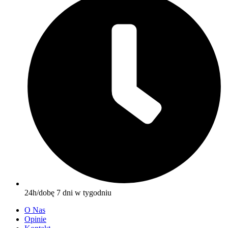
24h/dobę 7 dni w tygodniu
O Nas
Opinie