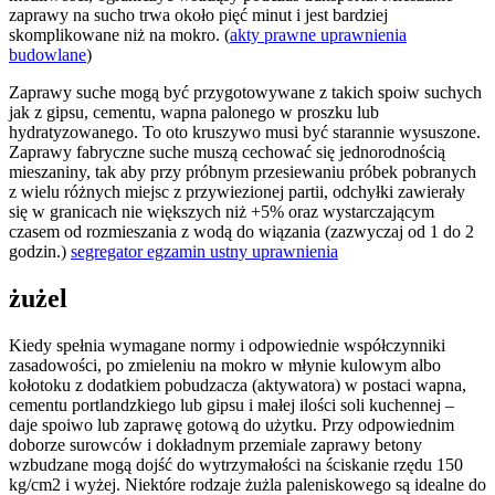
zaprawy na sucho trwa około pięć minut i jest bardziej
skomplikowane niż na mokro. (
akty prawne uprawnienia
budowlane
)
Zaprawy suche mogą być przygotowywane z takich spoiw suchych
jak z gipsu, cementu, wapna palonego w proszku lub
hydratyzowanego. To oto kruszywo musi być starannie wysuszone.
Zaprawy fabryczne suche muszą cechować się jednorodnością
mieszaniny, tak aby przy próbnym przesiewaniu próbek pobranych
z wielu różnych miejsc z przywiezionej partii, odchyłki zawierały
się w granicach nie większych niż +5% oraz wystarczającym
czasem od rozmieszania z wodą do wiązania (zazwyczaj od 1 do 2
godzin.)
segregator egzamin ustny uprawnienia
żużel
Kiedy spełnia wymagane normy i odpowiednie współczynniki
zasadowości, po zmieleniu na mokro w młynie kulowym albo
kołotoku z dodatkiem pobudzacza (aktywatora) w postaci wapna,
cementu portlandzkiego lub gipsu i małej ilości soli kuchennej –
daje spoiwo lub zaprawę gotową do użytku. Przy odpowiednim
doborze surowców i dokładnym przemiale zaprawy betony
wzbudzane mogą dojść do wytrzymałości na ściskanie rzędu 150
kg/cm2 i wyżej. Niektóre rodzaje żużla paleniskowego są idealne do