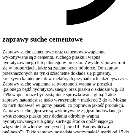
zaprawy suche cementowe
Zaprawy suche cementowe oraz cementowo-wapienne
wykonywane są z cementu, suchego piasku i wapna
hydratyzowanego lub palonego w proszku. Zwykłe zaprawy robi
się w proporcjach, jakie są żądane przez odbiorcę. Do zapraw
przeznaczonych na tynki szlachetne dokłada się pigmenty,
kruszywo kamienne lub w niektórych przypadkach także łyszczyk.
Zaprawy suche wapienne są tworzone z wapna w proszku
(palonego bądź hydratyzowanego) oraz piasku o składzie wg. 20 –
25% wapna może być zastąpione sproszkowaną gliną. Takie
zaprawy natomiast są mało wytrzymałe = marki od 2 do 4. Można
do nich dodawać wilgotny piasek, co poprawia jakość produkcji.
Zaprawy suche gipsowe są wykonywane z gipsu budowlanego i
wysuszonego piasku przy dodaniu odrobiny wapna
hydratyzowanego lub gliny, suchego środka opóźniającego
wiązanie lub włosów bydlęcych ( tom III „Budownictwa
ogólnego”). Takie zaprawy posiadają wytrzymałość marki od 15 do