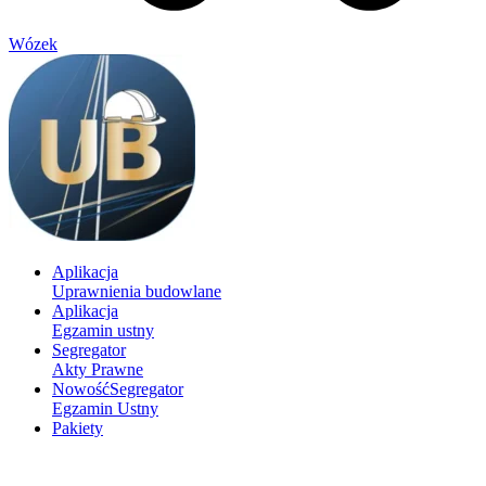
Wózek
Aplikacja
Uprawnienia budowlane
Aplikacja
Egzamin ustny
Segregator
Akty Prawne
Nowość
Segregator
Egzamin Ustny
Pakiety