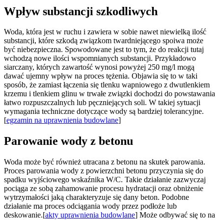
Wpływ substancji szkodliwych
Woda, która jest w ruchu i zawiera w sobie nawet niewielką ilość
substancji, które szkodą związkom twardniejącego spoiwa może
być niebezpieczna. Spowodowane jest to tym, że do reakcji tutaj
wchodzą nowe ilości wspomnianych substancji. Przykładowo
siarczany, których zawartość wynosi powyżej 250 mg/l mogą
dawać ujemny wpływ na proces tężenia. Objawia się to w taki
sposób, że zamiast łączenia się tlenku wapniowego z dwutlenkiem
krzemu i tlenkiem glinu w trwałe związki dochodzi do powstawania
łatwo rozpuszczalnych lub pęczniejących soli. W takiej sytuacji
wymagania techniczne dotyczące wody są bardziej tolerancyjne.
[
egzamin na uprawnienia budowlane
]
Parowanie wody z betonu
Woda może być również utracana z betonu na skutek parowania.
Proces parowania wody z powierzchni betonu przyczynia się do
spadku wyjściowego wskaźnika W/C. Takie działanie zazwyczaj
pociąga ze sobą zahamowanie procesu hydratacji oraz obniżenie
wytrzymałości jaką charakteryzuje się dany beton. Podobne
działanie ma proces odciągania wody przez podłoże lub
deskowanie.[
akty uprawnienia budowlane
] Może odbywać się to na