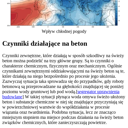
Wpływ chłodnej pogody
Czynniki działające na beton
Czynniki zewnętrzne, które działają w sposób szkodliwy na świeży
beton można podzielić na trzy główne grupy. Są to czynniki o
charakterze chemicznym, fizycznym oraz mechanicznym. Ogólnie
czynnikami zewnętrznymi oddziałowującymi na świeży beton są te,
które działają na niego bezpośrednio po procesie jego ułożenia.
Zazwyczaj sytuacja taka sprowadza się do przypadków, gdy roboty
betonową są przeprowadzane na głębokości znajdującej się poniżej
poziomu wody gruntowej lub pod wodą.[
segregator uprawnienia
budowlane
] W takiej sytuacji płynąca woda omywa świeżo ułożony
beton i substancje chemiczne w niej się znajdujące przyczyniają się
w powierzchniowej warstwie do współdziałania w procesie
wiązania oraz twardnienia. Podobna sytuacja, lecz ze znacząco
mniejszym stopniem ma miejsce podczas działania na świeży beton
związków chemicznych, które zanieczyszczają powietrze.