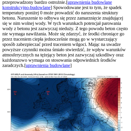
przeprowadzony bardzo ostrożnie.[
uprawnienia budowlane
konstrukcyjno-budowlane
] Spowodowane jest to tym, że spadek
temperatury poniżej 0 może prowadzić do naruszenia struktury
betonu. Naruszenie to odbywa się przez zamarznięcie znajdującej
się w nim wolnej wody. W tych warunkach potencjał parowania
wody z betonu jest zazwyczaj nieduży. Z tego powodu beton często
nie wymaga nawilżania. Może się zdarzyć, że środki chroniące go
przez traceniem ciepła jednocześnie mogą go w wystarczający
sposób zabezpieczać przed traceniem wilgoci. Mając na uwadze
powyższe czynniki można śmiało stwierdzić, że wpływ warunków
atmosferycznych na tężejący beton jest zazwyczaj szkodliwy oraz
każdorazowo wymaga on stosowania odpowiednich środków
zaradczych.[
uprawnienia budowlane
]