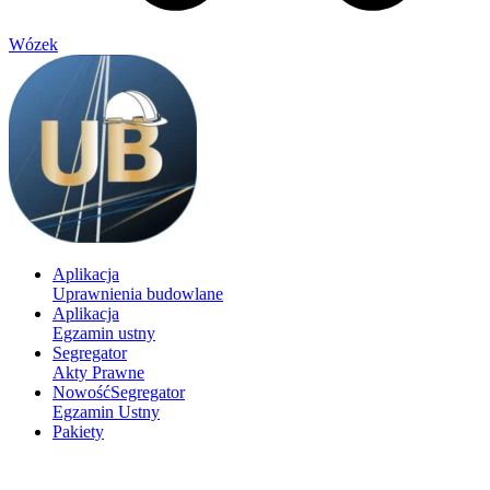
Wózek
Aplikacja
Uprawnienia budowlane
Aplikacja
Egzamin ustny
Segregator
Akty Prawne
Nowość
Segregator
Egzamin Ustny
Pakiety