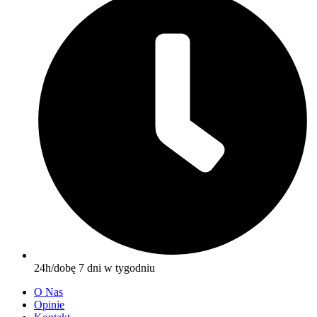
24h/dobę 7 dni w tygodniu
O Nas
Opinie