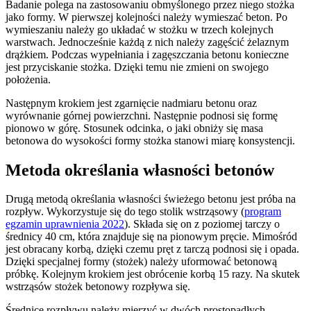
Badanie polega na zastosowaniu obmyślonego przez niego stożka
jako formy. W pierwszej kolejności należy wymieszać beton. Po
wymieszaniu należy go układać w stożku w trzech kolejnych
warstwach. Jednocześnie każdą z nich należy zagęścić żelaznym
drążkiem. Podczas wypełniania i zagęszczania betonu konieczne
jest przyciskanie stożka. Dzięki temu nie zmieni on swojego
położenia.
Następnym krokiem jest zgarnięcie nadmiaru betonu oraz
wyrównanie górnej powierzchni. Następnie podnosi się formę
pionowo w górę. Stosunek odcinka, o jaki obniży się masa
betonowa do wysokości formy stożka stanowi miarę konsystencji.
Metoda określania własności betonów
Drugą metodą określania własności świeżego betonu jest próba na
rozpływ. Wykorzystuje się do tego stolik wstrząsowy (
program
egzamin uprawnienia 2022
). Składa się on z poziomej tarczy o
średnicy 40 cm, która znajduje się na pionowym pręcie. Mimośród
jest obracany korbą, dzięki czemu pręt z tarczą podnosi się i opada.
Dzięki specjalnej formy (stożek) należy uformować betonową
próbkę. Kolejnym krokiem jest obrócenie korbą 15 razy. Na skutek
wstrząsów stożek betonowy rozpływa się.
Średnicę rozpływu należy mierzyć w dwóch prostopadłych