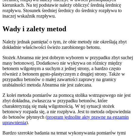
kierunkach. Na tej podstawie należy obliczyć średnią średnicę
rozpływu. Stosunek średniej średnicy do średnicy rozpływu to
inaczej wskaźnik rozpływu.
Wady i zalety metod
Należy jednak pamiętać o tym, że obie metody nie określają zbyt
dokładnie właściwości świeżo zarobionego betonu.
Stożek Abramsa nie jest dobrym wyborem w przypadku zbyt suchej
masy betonowej. Dodatkowo nie wykrywa on różnicy między
betonem wilgotnym a suchym z jednej strony, a bardzo często
również z betonem gęsto-plastycznym z drugiej strony. Także w
przypadku betonów o małej zawartości zaprawy na granicy
urabialności metoda Abramsa nie jest zalecana.
Z kolei metoda pomiarów za pomocą stolika wstrząsowego nie jest
zbyt dokładna, zwłaszcza w przypadku betonów, które
charakteryzują się małą wilgotnością. W tej sytuacji stożek
betonowy rozpada się, a nie rozpływa. Jest to metoda odpowiednia
do betonów płynnych (
program jednolite akty prawne na egzamin
uprawnienia
).
Bardzo szerokie badania na temat wykonywania pomiarów tymi