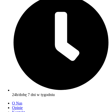
24h/dobę 7 dni w tygodniu
O Nas
Opinie