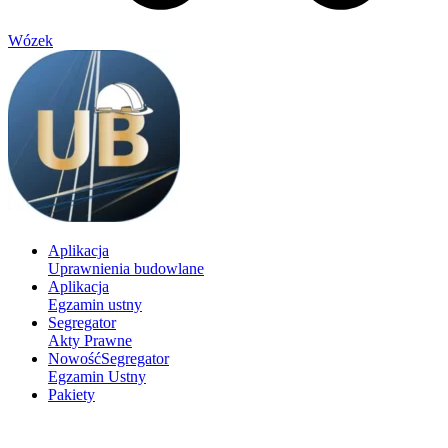
Wózek
Aplikacja
Uprawnienia budowlane
Aplikacja
Egzamin ustny
Segregator
Akty Prawne
Nowość
Segregator
Egzamin Ustny
Pakiety