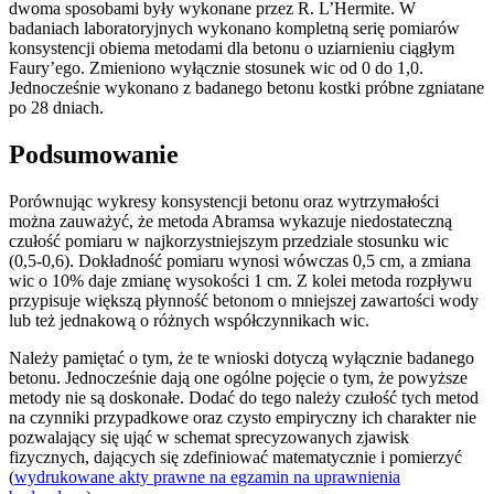
dwoma sposobami były wykonane przez R. L’Hermite. W
badaniach laboratoryjnych wykonano kompletną serię pomiarów
konsystencji obiema metodami dla betonu o uziarnieniu ciągłym
Faury’ego. Zmieniono wyłącznie stosunek wic od 0 do 1,0.
Jednocześnie wykonano z badanego betonu kostki próbne zgniatane
po 28 dniach.
Podsumowanie
Porównując wykresy konsystencji betonu oraz wytrzymałości
można zauważyć, że metoda Abramsa wykazuje niedostateczną
czułość pomiaru w najkorzystniejszym przedziale stosunku wic
(0,5-0,6). Dokładność pomiaru wynosi wówczas 0,5 cm, a zmiana
wic o 10% daje zmianę wysokości 1 cm. Z kolei metoda rozpływu
przypisuje większą płynność betonom o mniejszej zawartości wody
lub też jednakową o różnych współczynnikach wic.
Należy pamiętać o tym, że te wnioski dotyczą wyłącznie badanego
betonu. Jednocześnie dają one ogólne pojęcie o tym, że powyższe
metody nie są doskonałe. Dodać do tego należy czułość tych metod
na czynniki przypadkowe oraz czysto empiryczny ich charakter nie
pozwalający się ująć w schemat sprecyzowanych zjawisk
fizycznych, dających się zdefiniować matematycznie i pomierzyć
(
wydrukowane akty prawne na egzamin na uprawnienia