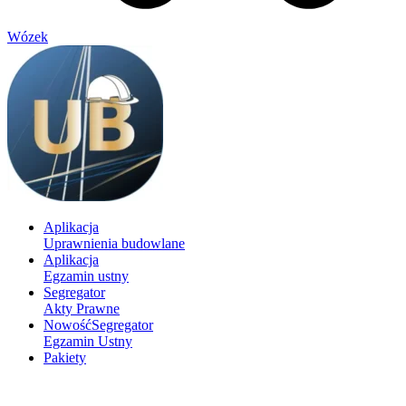
Wózek
Aplikacja
Uprawnienia budowlane
Aplikacja
Egzamin ustny
Segregator
Akty Prawne
Nowość
Segregator
Egzamin Ustny
Pakiety