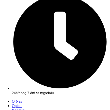
24h/dobę 7 dni w tygodniu
O Nas
Opinie