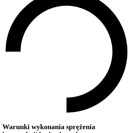
Warunki wykonania sprężenia