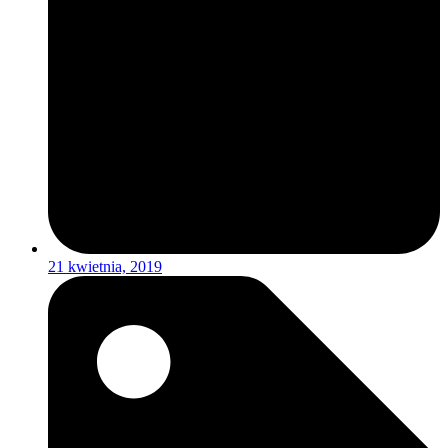
21 kwietnia, 2019