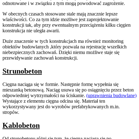
odnotowane i w związku z tym mogą powodować zagrożenie.
W obecnych czasach stosowane stale mają znacznie lepsze
wlaściwości. Co za tym idzie możliwe jest zaprojektowanie
konstrukcji tak, aby przy ewentualnym przeciążeniu kilku cięgien
konstrukcja nie uległa awarii.
Duże znaczenie w tych konstrukcjach ma również monitoring
obiektów budowlanych ,który pozwala na rejestrację wszelkich
niebezpiecznych zachowań. Dzięki niemu możliwe staje się
przewidywanie zachowań konstrukcji.
Strunobeton
Cięgna naciąga się w formie. Następnie formę wypełnia się
mieszanką betonową. Naciąg usuwa się po osiągnięciu przez beton
odpowiedniej wytrzymałości na ściskanie.
(uprawnienia budowlane)
Wystające z elementu cięgna odcina się. Materiał ten
wykorzystywany jest do wyrobów prefabrykowanych m.in.
stropów.
Kablobeton
Od strunobetonu różni się tym, że cięgna naciąga się po