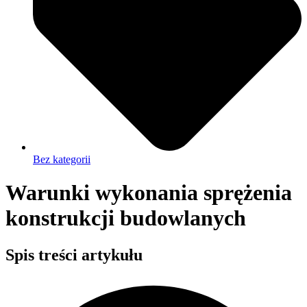
Bez kategorii
Warunki wykonania sprężenia
konstrukcji budowlanych
Spis treści artykułu