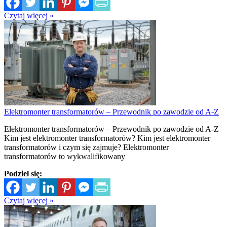
Czytaj więcej »
Elektromonter transformatorów – Przewodnik po zawodzie od A-Z
Elektromonter transformatorów – Przewodnik po zawodzie od A-Z
Kim jest elektromonter transformatorów? Kim jest elektromonter
transformatorów i czym się zajmuje? Elektromonter
transformatorów to wykwalifikowany
Podziel się:
Czytaj więcej »