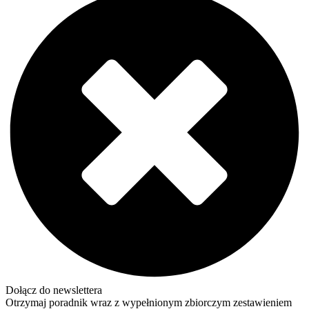
Dołącz do newslettera
Otrzymaj poradnik wraz z wypełnionym zbiorczym zestawieniem