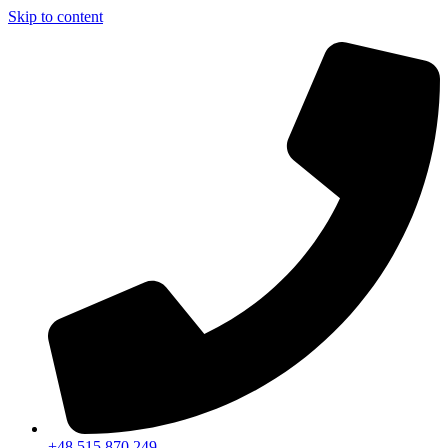
Skip to content
+48 515 870 249