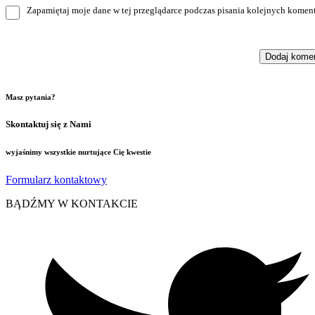
Zapamiętaj moje dane w tej przeglądarce podczas pisania kolejnych koment
Masz pytania?
Skontaktuj się z Nami
wyjaśnimy wszystkie nurtujące Cię kwestie
Formularz kontaktowy
BĄDŹMY W KONTAKCIE