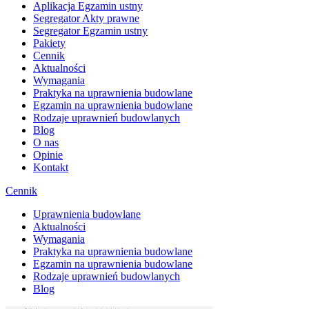
Aplikacja Egzamin ustny
Segregator Akty prawne
Segregator Egzamin ustny
Pakiety
Cennik
Aktualności
Wymagania
Praktyka na uprawnienia budowlane
Egzamin na uprawnienia budowlane
Rodzaje uprawnień budowlanych
Blog
O nas
Opinie
Kontakt
Cennik
Uprawnienia budowlane
Aktualności
Wymagania
Praktyka na uprawnienia budowlane
Egzamin na uprawnienia budowlane
Rodzaje uprawnień budowlanych
Blog