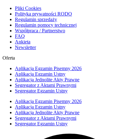
Pliki Cookies
Polityka prywatności RODO
Regulamin sprzedaży
Regulamin pomocy technicznej
Współpraca / Partnerstwo
FAQ
Ankieta
Newsletter
Oferta
Aplikacja Egzamin Pisemny 2026
Aplikacja Egzamin Ustny
Aplikacja Jednolite Akty Prawne
Segregator z Aktami Prawnymi
Segregator Egzamin Ustny
Aplikacja Egzamin Pisemny 2026
Aplikacja Egzamin Ustny
Aplikacja Jednolite Akty Prawne
Segregator z Aktami Prawnymi
Segregator Egzamin Ustny