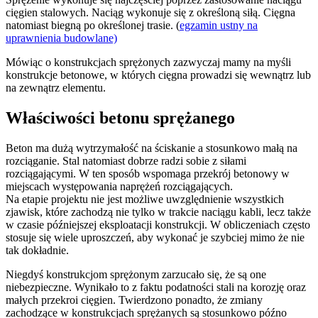
cięgien stalowych. Naciąg wykonuje się z określoną siłą. Cięgna
natomiast biegną po określonej trasie. (
egzamin ustny na
uprawnienia budowlane)
Mówiąc o konstrukcjach sprężonych zazwyczaj mamy na myśli
konstrukcje betonowe, w których cięgna prowadzi się wewnątrz lub
na zewnątrz elementu.
Właściwości betonu sprężanego
Beton ma dużą wytrzymałość na ściskanie a stosunkowo małą na
rozciąganie. Stal natomiast dobrze radzi sobie z siłami
rozciągającymi. W ten sposób wspomaga przekrój betonowy w
miejscach występowania naprężeń rozciągających.
Na etapie projektu nie jest możliwe uwzględnienie wszystkich
zjawisk, które zachodzą nie tylko w trakcie naciągu kabli, lecz także
w czasie późniejszej eksploatacji konstrukcji. W obliczeniach często
stosuje się wiele uproszczeń, aby wykonać je szybciej mimo że nie
tak dokładnie.
Niegdyś konstrukcjom sprężonym zarzucało się, że są one
niebezpieczne. Wynikało to z faktu podatności stali na korozję oraz
małych przekroi cięgien. Twierdzono ponadto, że zmiany
zachodzące w konstrukcjach sprężanych są stosunkowo późno