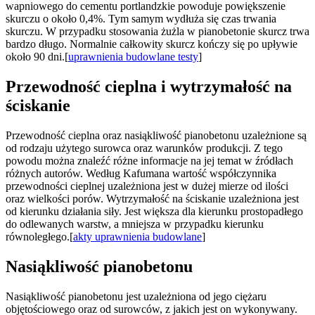
wapniowego do cementu portlandzkie powoduje powiększenie
skurczu o około 0,4%. Tym samym wydłuża się czas trwania
skurczu. W przypadku stosowania żużla w pianobetonie skurcz trwa
bardzo długo. Normalnie całkowity skurcz kończy się po upływie
około 90 dni.[
uprawnienia budowlane testy
]
Przewodność cieplna i wytrzymałość na
ściskanie
Przewodność cieplna oraz nasiąkliwość pianobetonu uzależnione są
od rodzaju użytego surowca oraz warunków produkcji. Z tego
powodu można znaleźć różne informacje na jej temat w źródłach
różnych autorów. Według Kafumana wartość współczynnika
przewodności cieplnej uzależniona jest w dużej mierze od ilości
oraz wielkości porów. Wytrzymałość na ściskanie uzależniona jest
od kierunku działania siły. Jest większa dla kierunku prostopadłego
do odlewanych warstw, a mniejsza w przypadku kierunku
równoległego.[
akty uprawnienia budowlane
]
Nasiąkliwość pianobetonu
Nasiąkliwość pianobetonu jest uzależniona od jego ciężaru
objętościowego oraz od surowców, z jakich jest on wykonywany.