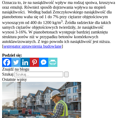
Oznacza to, że na nasiąkliwość wpływ ma rodzaj spoiwa, kruszywa
oraz emulsji. Również sposób dojrzewania wpływa na stopień
nasiąkliwości. Według badań Zenczykowskiego nasiąkliwość dla
pianobetonu waha się od 1 do 7% przy ciężarze objętościowym
3
wynoszącym od 400 do 1200 kg/m
. Źródła radzieckie dla takich
samych ciężarów objętościowych twierdziły, że nasiąkliwość
wynosi 3-16%. W pianobetonach występuje bardziej zamknięta
struktura porów niż w przypadku betonów komórkowych
autoklawizowanych. Z tego powodu ich nasiąkliwość jest niższa.
[
segregator uprawnienia budowlane
]
Podziel się:
Znajdź na blogu
Szukaj
Ostatnie wpisy