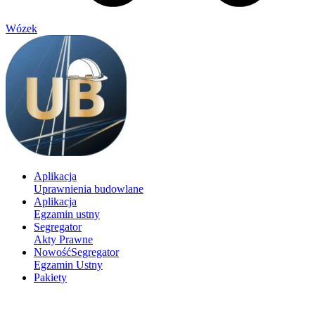
Wózek
Aplikacja
Uprawnienia budowlane
Aplikacja
Egzamin ustny
Segregator
Akty Prawne
Nowość
Segregator
Egzamin Ustny
Pakiety