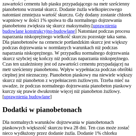
zawartości cementu lub piasku przypadającego na metr sześcienny
pianobetonu wzrastał skurcz. Dodanie żużla wielkopiecowego
natomiast zmniejsza wartość skurczu. Gdy dodany zostanie chlorek
wapniowy w ilości 1% spoiwa to dla normalnego dojrzewania
pianobetonu zwiększa się skurcz maksymalny.[
uprawnienia
budowlane konstrukcyjno-budowlane
] Natomiast podczas procesu
naparzania niskoprężnego wielkość skurczu pozostaje taka sama.
Dla pianobetonów na cemencie portlandzkim skurcz jest większy
podczas dojrzewania w normlanych warunkach niż podczas
naparzania niskoprężnego. W przypadku normalnego dojrzewania
skurcz szybciej się kończy niż podczas naparzania niskoprężnego.
Czas ten uzależniony jest od zawartości cementu przypadającej na
metr sześcienny pianobetonu. Wpływ wypełniacza podczas obróbki
cieplnej jest nieznaczny. Pianobeton piaskowy ma niewiele większy
skurcz niż pianobeton z wypełniaczem żużlowym. Trzeba mieć na
uwadze, że podczas normalnego dojrzewania pianobeton piaskowy
kurczy się prawie dwukrotnie więcej niż pianobeton żużlowy.
[
uprawnienia budowlane
]
Dodatki w pianobetonach
Dla normalnych warunków dojrzewania w pianobetonach
piaskowych większość skurczu trwa 28 dni. Ten czas może zostać
nieco wydłużony przez dodanie żużla. Dodanie 1% chlorku