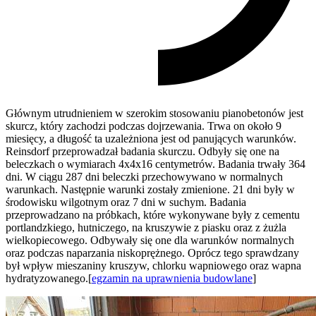
Głównym utrudnieniem w szerokim stosowaniu pianobetonów jest
skurcz, który zachodzi podczas dojrzewania. Trwa on około 9
miesięcy, a długość ta uzależniona jest od panujących warunków.
Reinsdorf przeprowadzał badania skurczu. Odbyły się one na
beleczkach o wymiarach 4x4x16 centymetrów. Badania trwały 364
dni. W ciągu 287 dni beleczki przechowywano w normalnych
warunkach. Następnie warunki zostały zmienione. 21 dni były w
środowisku wilgotnym oraz 7 dni w suchym. Badania
przeprowadzano na próbkach, które wykonywane były z cementu
portlandzkiego, hutniczego, na kruszywie z piasku oraz z żużla
wielkopiecowego. Odbywały się one dla warunków normalnych
oraz podczas naparzania niskoprężnego. Oprócz tego sprawdzany
był wpływ mieszaniny kruszyw, chlorku wapniowego oraz wapna
hydratyzowanego.[
egzamin na uprawnienia budowlane
]