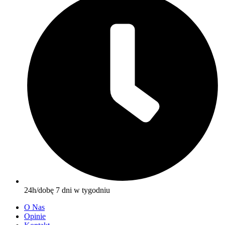
24h/dobę 7 dni w tygodniu
O Nas
Opinie