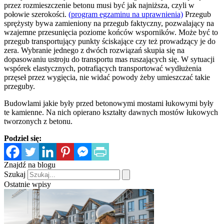
przez rozmieszczenie betonu musi być jak najniższa, czyli w
połowie szerokości.
(program egzaminu na uprawnienia)
Przegub
sprężysty bywa zamieniony na przegub faktyczny, pozwalający na
wzajemne przesunięcia poziome końców wsporników. Może być to
przegub transportujący punkty ściskające czy też prowadzący je do
zera. Wybranie jednego z dwóch rozwiązań skupia się na
dopasowaniu ustroju do transportu mas ruszających się. W sytuacji
wspórek elastycznych, potrafiących transportować wydłużenia
przęseł przez wygięcia, nie widać powody żeby umieszczać takie
przeguby.
Budowlami jakie były przed betonowymi mostami łukowymi były
te kamienne. Na nich opierano kształty dawnych mostów łukowych
tworzonych z betonu.
Podziel się:
Znajdź na blogu
Szukaj
Ostatnie wpisy