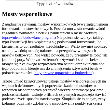
Typy kształtów mostów
Mosty wspornikowe
Zagadnienie stawiania mostów wspornikowych bywa zagadnieniem
formowania mostów belkowych. Posiada ono zastosowanie wśród
zagadnień formowania belek z pamiętaniem o masie osobistej.
(uprawnienia budowlane program)
Nie poleca się tworzyć takiego
typu konstrukcji bez wspierania się podstawami formowania, bo
kieruje nas to do rezultatów niedokładnych. Warto również spojrzeć
na odpowiednią metodę traktowania przegubów w przęsłach
mostów belkowych. Nie widać powodu, żeby przeguby te robić tak
jak do tej pory. Widoczna zmienność sztywności średnic belek,
biorąca się z celowego rozprowadzenia betonu oraz skupienia nad
jego podporami, kieruje nas do zmniejszenia sztywności belek w
połowie szerokości.
(akty prawne uprawnienia budowlane)
Trzeba umieć kategoryzować ustroje mostów wieloprzęsłowych na
wsporach deformowalnych poprzez ściskanie, od ustrojów na
wsporach niepotrafiących przenieść większe deformacje poziome
podczas ściskania. Ustroje o filarach sztywnych rozpoczęto stawiać
podczas użycia sposobu nawisowego. Skupiało się to na tym, żeby
kolumny otrzymały zdolne do transportowania punkty ściskające.