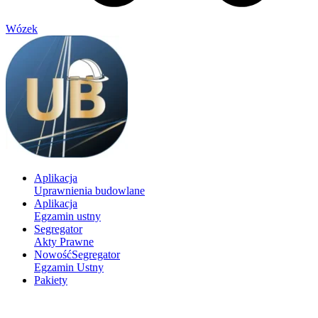
Wózek
Aplikacja
Uprawnienia budowlane
Aplikacja
Egzamin ustny
Segregator
Akty Prawne
Nowość
Segregator
Egzamin Ustny
Pakiety