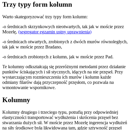
Trzy typy form kolumn
Warto skategoryzować trzy typy form kolumn:
-o średnicach skrzynkowych nieotwartych, tak jak w moście przez
Mozelę,
(segregator egzamin ustny uprawnienia)
-o średnicach otwartych, zrobionych z dwóch murów równoległych,
tak jak w moście przez Bradano,
-o średnicach zrobionych z kolumn, jak w moście przez Pad.
Te kolumny odkształcają się przeróżnymi metodami przez działanie
punktów ściskających i sił stycznych, idących na nie przęseł. Przy
wystarczającym rozmieszczeniu ich murów i kolumn każde
odmiany filarów dają przyczepność przęsłom, co pozwala na
wmontowanie wspornikowe.
Kolumny
Kolumny drugiego i trzeciego typu, potrafią przy odpowiedniej
elastyczności transportować wydłużenia i skrócenia przęseł bez
stwarzania dużych sił. W moście przez Mozelę ingerencja wydłużeń
na siły środkowe była likwidowana tam, gdzie sztywność przęseł