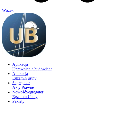
Wózek
Aplikacja
Uprawnienia budowlane
Aplikacja
Egzamin ustny
Segregator
Akty Prawne
Nowość
Segregator
Egzamin Ustny
Pakiety