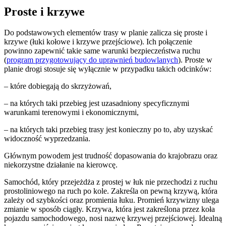
Proste i krzywe
Do podstawowych elementów trasy w planie zalicza się proste i
krzywe (łuki kołowe i krzywe przejściowe). Ich połączenie
powinno zapewnić takie same warunki bezpieczeństwa ruchu
(
program przygotowujący do uprawnień budowlanych
). Proste w
planie drogi stosuje się wyłącznie w przypadku takich odcinków:
– które dobiegają do skrzyżowań,
– na których taki przebieg jest uzasadniony specyficznymi
warunkami terenowymi i ekonomicznymi,
– na których taki przebieg trasy jest konieczny po to, aby uzyskać
widoczność wyprzedzania.
Głównym powodem jest trudność dopasowania do krajobrazu oraz
niekorzystne działanie na kierowcę.
Samochód, który przejeżdża z prostej w łuk nie przechodzi z ruchu
prostoliniowego na ruch po kole. Zakreśla on pewną krzywą, która
zależy od szybkości oraz promienia łuku. Promień krzywizny ulega
zmianie w sposób ciągły. Krzywa, która jest zakreślona przez koła
pojazdu samochodowego, nosi nazwę krzywej przejściowej. Idealną