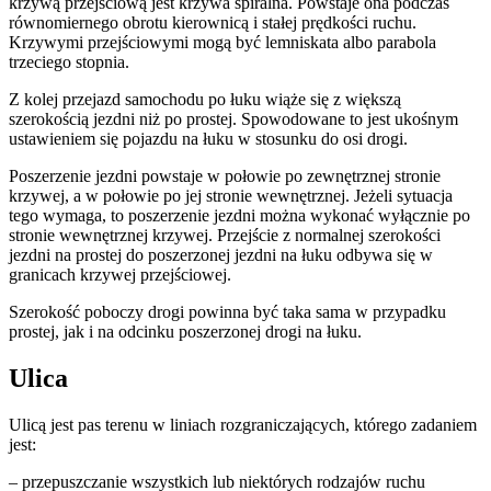
krzywą przejściową jest krzywa spiralna. Powstaje ona podczas
równomiernego obrotu kierownicą i stałej prędkości ruchu.
Krzywymi przejściowymi mogą być lemniskata albo parabola
trzeciego stopnia.
Z kolej przejazd samochodu po łuku wiąże się z większą
szerokością jezdni niż po prostej. Spowodowane to jest ukośnym
ustawieniem się pojazdu na łuku w stosunku do osi drogi.
Poszerzenie jezdni powstaje w połowie po zewnętrznej stronie
krzywej, a w połowie po jej stronie wewnętrznej. Jeżeli sytuacja
tego wymaga, to poszerzenie jezdni można wykonać wyłącznie po
stronie wewnętrznej krzywej. Przejście z normalnej szerokości
jezdni na prostej do poszerzonej jezdni na łuku odbywa się w
granicach krzywej przejściowej.
Szerokość poboczy drogi powinna być taka sama w przypadku
prostej, jak i na odcinku poszerzonej drogi na łuku.
Ulica
Ulicą jest pas terenu w liniach rozgraniczających, którego zadaniem
jest:
– przepuszczanie wszystkich lub niektórych rodzajów ruchu