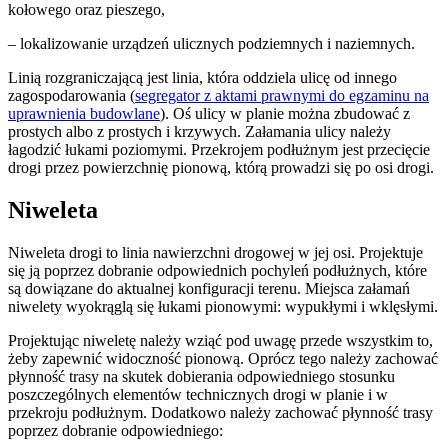
kołowego oraz pieszego,
– lokalizowanie urządzeń ulicznych podziemnych i naziemnych.
Linią rozgraniczającą jest linia, która oddziela ulicę od innego
zagospodarowania (
segregator z aktami prawnymi do egzaminu na
uprawnienia budowlane
). Oś ulicy w planie można zbudować z
prostych albo z prostych i krzywych. Załamania ulicy należy
łagodzić łukami poziomymi. Przekrojem podłużnym jest przecięcie
drogi przez powierzchnię pionową, którą prowadzi się po osi drogi.
Niweleta
Niweleta drogi to linia nawierzchni drogowej w jej osi. Projektuje
się ją poprzez dobranie odpowiednich pochyleń podłużnych, które
są dowiązane do aktualnej konfiguracji terenu. Miejsca załamań
niwelety wyokrąglą się łukami pionowymi: wypukłymi i wklęsłymi.
Projektując niweletę należy wziąć pod uwagę przede wszystkim to,
żeby zapewnić widoczność pionową. Oprócz tego należy zachować
płynność trasy na skutek dobierania odpowiedniego stosunku
poszczególnych elementów technicznych drogi w planie i w
przekroju podłużnym. Dodatkowo należy zachować płynność trasy
poprzez dobranie odpowiedniego: