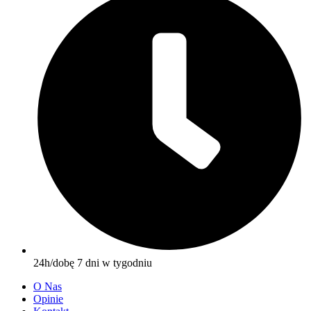
24h/dobę 7 dni w tygodniu
O Nas
Opinie