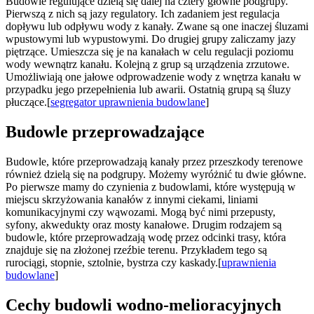
Budowle regulujące dzielą się dalej na cztery główne podgrupy.
Pierwszą z nich są jazy regulatory. Ich zadaniem jest regulacja
dopływu lub odpływu wody z kanały. Zwane są one inaczej śluzami
wpustowymi lub wypustowymi. Do drugiej grupy zaliczamy jazy
piętrzące. Umieszcza się je na kanałach w celu regulacji poziomu
wody wewnątrz kanału. Kolejną z grup są urządzenia zrzutowe.
Umożliwiają one jałowe odprowadzenie wody z wnętrza kanału w
przypadku jego przepełnienia lub awarii. Ostatnią grupą są śluzy
płuczące.[
segregator uprawnienia budowlane
]
Budowle przeprowadzające
Budowle, które przeprowadzają kanały przez przeszkody terenowe
również dzielą się na podgrupy. Możemy wyróżnić tu dwie główne.
Po pierwsze mamy do czynienia z budowlami, które występują w
miejscu skrzyżowania kanałów z innymi ciekami, liniami
komunikacyjnymi czy wąwozami. Mogą być nimi przepusty,
syfony, akwedukty oraz mosty kanałowe. Drugim rodzajem są
budowle, które przeprowadzają wodę przez odcinki trasy, która
znajduje się na złożonej rzeźbie terenu. Przykładem tego są
rurociągi, stopnie, sztolnie, bystrza czy kaskady.[
uprawnienia
budowlane
]
Cechy budowli wodno-melioracyjnych