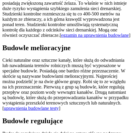
posiadają zwiększoną zawartość żelaza. To właśnie w nich istnieje
duże ryzyko wystąpienia szybkiego zamulenia sieci drenarskiej.
Studzienki kontrolne rozmieszcza się tu co 400-500 metrów na
każdym ze zbieraczy, a ich górna krawędź wyprowadzona jest
ponad teren. Studzienki kontrolne umożliwiają systematyczną
kontrolę dla każdego z odcinków sieci drenarskiej. Mogą one
również oczyszczać zbieracze.[
egzamin na uprawnienia budowlane
]
Budowle melioracyjne
Cieki naturalne oraz sztuczne kanały, które służą do odwadniania
lub nawadniania terenów rolniczych muszą być wyposażone w
specjalne budowle. Posiadają one bardzo różne przeznaczenie. W
skrócie są nazywane budowlami melioracyjnymi. Najprościej
można podzielić je na dwie główne grupy. Robi się to ze względu
na ich przeznaczenie. Pierwszą z grup są budowle, które regulują
przepływ oraz poziom wody wewnątrz kanałów. Drugą natomiast
są budowlę, które służą do przeprowadzania kanałów w przypadku
wystąpienia przeszkód terenowych sztucznych lub naturalnych.
[
uprawnienia budowlane testy
]
Budowle regulujące