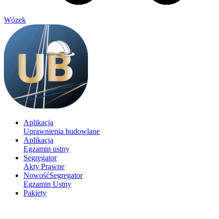
Wózek
Aplikacja
Uprawnienia budowlane
Aplikacja
Egzamin ustny
Segregator
Akty Prawne
Nowość
Segregator
Egzamin Ustny
Pakiety