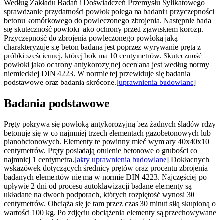
Według Zakładu Badań i Doświadczeń Przemysłu Sylikatowego
sprawdzanie przydatności powłok polega na badaniu przyczepności
betonu komórkowego do powleczonego zbrojenia. Następnie bada
się skuteczność powłoki jako ochrony przed zjawiskiem korozji.
Przyczepność do zbrojenia powleczonego powłoką jaką
charakteryzuje się beton badana jest poprzez wyrywanie pręta z
próbki sześciennej, której bok ma 10 centymetrów. Skuteczność
powłoki jako ochrony antykorozyjnej oceniana jest według normy
niemieckiej DIN 4223. W normie tej przewiduje się badania
podstawowe oraz badania skrócone.[
uprawnienia budowlane
]
Badania podstawowe
Pręty pokrywa się powłoką antykorozyjną bez żadnych śladów rdzy
betonuje się w co najmniej trzech elementach gazobetonowych lub
pianobetonowych. Elementy te powinny mieć wymiary 40x40x10
centymetrów. Pręty posiadają otulenie betonowe o grubości co
najmniej 1 centymetra.[
akty uprawnienia budowlane
] Dokładnych
wskazówek dotyczących średnicy prętów oraz procentu zbrojenia
badanych elementów nie ma w normie DIN 4223. Najczęściej po
upływie 2 dni od procesu autoklawizacji badane elementy są
układane na dwóch podporach, których rozpiętość wynosi 30
centymetrów. Obciąża się je tam przez czas 30 minut siłą skupioną o
wartości 100 kg. Po zdjęciu obciążenia elementy są przechowywane