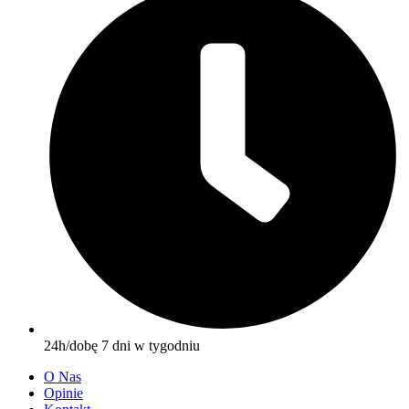
24h/dobę 7 dni w tygodniu
O Nas
Opinie