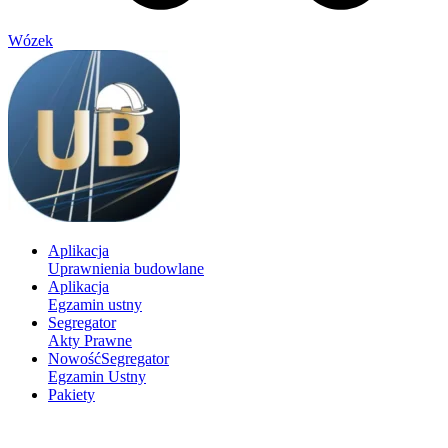
Wózek
Aplikacja
Uprawnienia budowlane
Aplikacja
Egzamin ustny
Segregator
Akty Prawne
Nowość
Segregator
Egzamin Ustny
Pakiety