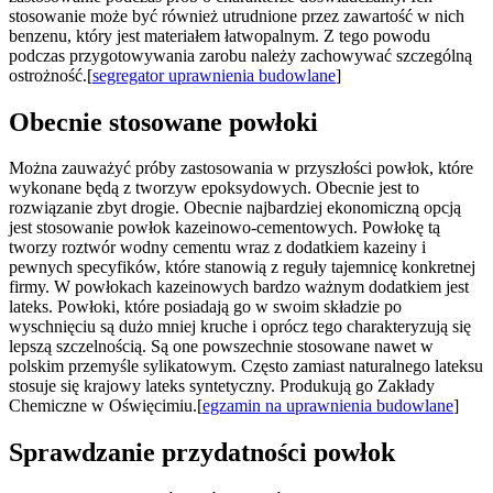
stosowanie może być również utrudnione przez zawartość w nich
benzenu, który jest materiałem łatwopalnym. Z tego powodu
podczas przygotowywania zarobu należy zachowywać szczególną
ostrożność.[
segregator uprawnienia budowlane
]
Obecnie stosowane powłoki
Można zauważyć próby zastosowania w przyszłości powłok, które
wykonane będą z tworzyw epoksydowych. Obecnie jest to
rozwiązanie zbyt drogie. Obecnie najbardziej ekonomiczną opcją
jest stosowanie powłok kazeinowo-cementowych. Powłokę tą
tworzy roztwór wodny cementu wraz z dodatkiem kazeiny i
pewnych specyfików, które stanowią z reguły tajemnicę konkretnej
firmy. W powłokach kazeinowych bardzo ważnym dodatkiem jest
lateks. Powłoki, które posiadają go w swoim składzie po
wyschnięciu są dużo mniej kruche i oprócz tego charakteryzują się
lepszą szczelnością. Są one powszechnie stosowane nawet w
polskim przemyśle sylikatowym. Często zamiast naturalnego lateksu
stosuje się krajowy lateks syntetyczny. Produkują go Zakłady
Chemiczne w Oświęcimiu.[
egzamin na uprawnienia budowlane
]
Sprawdzanie przydatności powłok