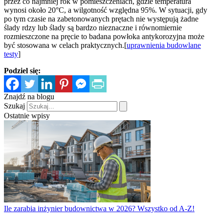
przez co najmniej rok w pomieszczeniach, gdzie temperatura
wynosi około 20°C, a wilgotność względna 95%. W sytuacji, gdy
po tym czasie na zabetonowanych prętach nie występują żadne
ślady rdzy lub ślady są bardzo nieznaczne i równomiernie
rozmieszczone na pręcie to badana powłoka antykorozyjna może
być stosowana w celach praktycznych.[
uprawnienia budowlane
testy
]
Podziel się:
Znajdź na blogu
Szukaj
Ostatnie wpisy
Ile zarabia inżynier budownictwa w 2026? Wszystko od A-Z!