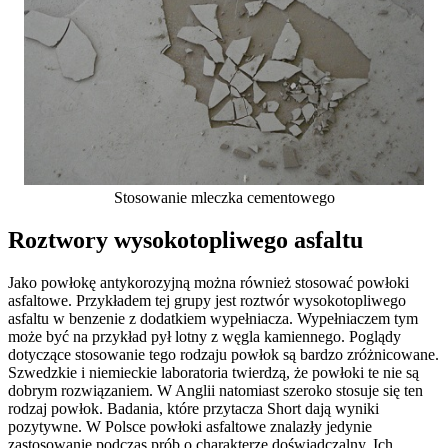
Stosowanie mleczka cementowego
Roztwory wysokotopliwego asfaltu
Jako powłokę antykorozyjną można również stosować powłoki
asfaltowe. Przykładem tej grupy jest roztwór wysokotopliwego
asfaltu w benzenie z dodatkiem wypełniacza. Wypełniaczem tym
może być na przykład pył lotny z węgla kamiennego. Poglądy
dotyczące stosowanie tego rodzaju powłok są bardzo zróżnicowane.
Szwedzkie i niemieckie laboratoria twierdzą, że powłoki te nie są
dobrym rozwiązaniem. W Anglii natomiast szeroko stosuje się ten
rodzaj powłok. Badania, które przytacza Short dają wyniki
pozytywne. W Polsce powłoki asfaltowe znalazły jedynie
zastosowanie podczas prób o charakterze doświadczalny. Ich