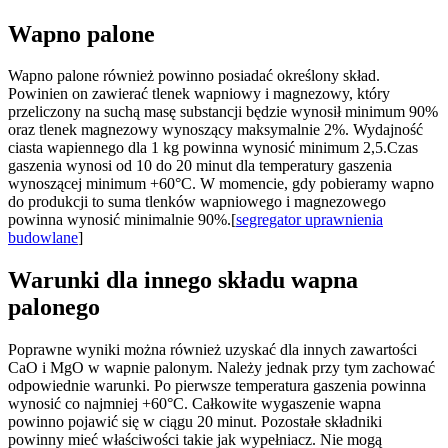
Wapno palone
Wapno palone również powinno posiadać określony skład.
Powinien on zawierać tlenek wapniowy i magnezowy, który
przeliczony na suchą masę substancji będzie wynosił minimum 90%
oraz tlenek magnezowy wynoszący maksymalnie 2%. Wydajność
ciasta wapiennego dla 1 kg powinna wynosić minimum 2,5.Czas
gaszenia wynosi od 10 do 20 minut dla temperatury gaszenia
wynoszącej minimum +60°C. W momencie, gdy pobieramy wapno
do produkcji to suma tlenków wapniowego i magnezowego
powinna wynosić minimalnie 90%.[
segregator uprawnienia
budowlane
]
Warunki dla innego składu wapna
palonego
Poprawne wyniki można również uzyskać dla innych zawartości
CaO i MgO w wapnie palonym. Należy jednak przy tym zachować
odpowiednie warunki. Po pierwsze temperatura gaszenia powinna
wynosić co najmniej +60°C. Całkowite wygaszenie wapna
powinno pojawić się w ciągu 20 minut. Pozostałe składniki
powinny mieć właściwości takie jak wypełniacz. Nie mogą