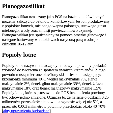
Pianogazosilikat
Pianogazosilikat oznaczany jako PGS na bazie popiołów lotnych
możemy zaliczyć do betonów komórkowych. Jest on produkowany
z popiołów lotnych, mielonego wapna palonego, surowego gipsu
mielonego, wody oraz emulsji powierzchniowo czynnej.
Pianogazosilikat jest spulchniany za pomocą proszku glinowego i
następne hartowany w autoklawach nasyconą parą wodną o
ciśnieniu 10-12 atm.
Popioły lotne
Popioły lotne nazywane inaczej dymnicowymi powinny posiadać
zdolność do tworzenia ze spoiwem trwałych krzemianów. Z tego
powodu muszą mieć one określony skład. Jest on następujący:
krzemionka minimum 40%, węgiel maksymalnie 7%, siarka
maksymalnie 2%, tlenek glinu maksymalnie 35%, tlenek żelaza
maksymalnie 18% oraz tlenek magnezowy maksymalnie 1,5%.
Popioły lotne, które są stosowane do PGS bez mielenia powinny
być odpowiednio zmielone. Oznacza to, że na sicie o oczkach 0,25
milimetrów pozostałość nie powinna wynosić więcej niż 5%, a
przez sito 0,063 milimetrów powinno przechodzić około 40-70%.
[
akty uprawnienia budowlane
]