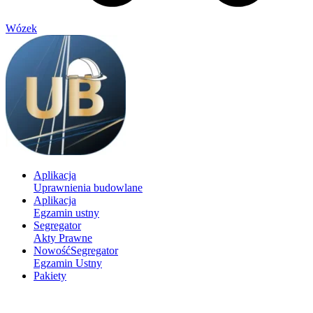
Wózek
Aplikacja
Uprawnienia budowlane
Aplikacja
Egzamin ustny
Segregator
Akty Prawne
Nowość
Segregator
Egzamin Ustny
Pakiety