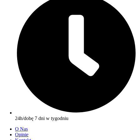
24h/dobę 7 dni w tygodniu
O Nas
Opinie