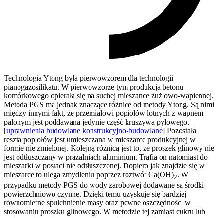
Technologia Ytong była pierwowzorem dla technologii
pianogazosilikatu. W pierwowzorze tym produkcja betonu
komórkowego opierała się na suchej mieszance żużlowo-wapiennej.
Metoda PGS ma jednak znaczące różnice od metody Ytong. Są nimi
między innymi fakt, że przemiałowi popiołów lotnych z wapnem
palonym jest poddawana jedynie część kruszywa pyłowego.
[
uprawnienia budowlane konstrukcyjno-budowlane
] Pozostała
reszta popiołów jest umieszczana w mieszarce produkcyjnej w
formie nie zmielonej. Kolejną różnicą jest to, że proszek glinowy nie
jest odtłuszczany w prażalniach aluminium. Trafia on natomiast do
mieszarki w postaci nie odtłuszczonej. Dopiero jak znajdzie się w
mieszarce to ulega zmydleniu poprzez roztwór Ca(OH)
. W
2
przypadku metody PGS do wody zarobowej dodawane są środki
powierzchniowo czynne. Dzięki temu uzyskuje się bardziej
równomierne spulchnienie masy oraz pewne oszczędności w
stosowaniu proszku glinowego. W metodzie tej zamiast cukru lub