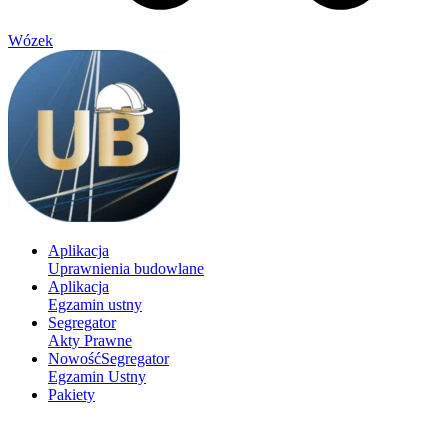
Wózek
Aplikacja
Uprawnienia budowlane
Aplikacja
Egzamin ustny
Segregator
Akty Prawne
Nowość
Segregator
Egzamin Ustny
Pakiety