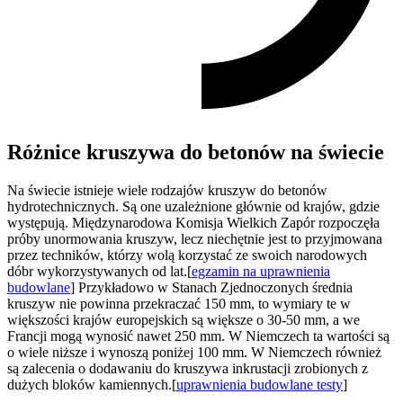
Różnice kruszywa do betonów na świecie
Na świecie istnieje wiele rodzajów kruszyw do betonów
hydrotechnicznych. Są one uzależnione głównie od krajów, gdzie
występują. Międzynarodowa Komisja Wielkich Zapór rozpoczęła
próby unormowania kruszyw, lecz niechętnie jest to przyjmowana
przez techników, którzy wolą korzystać ze swoich narodowych
dóbr wykorzystywanych od lat.[
egzamin na uprawnienia
budowlane
] Przykładowo w Stanach Zjednoczonych średnia
kruszyw nie powinna przekraczać 150 mm, to wymiary te w
większości krajów europejskich są większe o 30-50 mm, a we
Francji mogą wynosić nawet 250 mm. W Niemczech ta wartości są
o wiele niższe i wynoszą poniżej 100 mm. W Niemczech również
są zalecenia o dodawaniu do kruszywa inkrustacji zrobionych z
dużych bloków kamiennych.[
uprawnienia budowlane testy
]