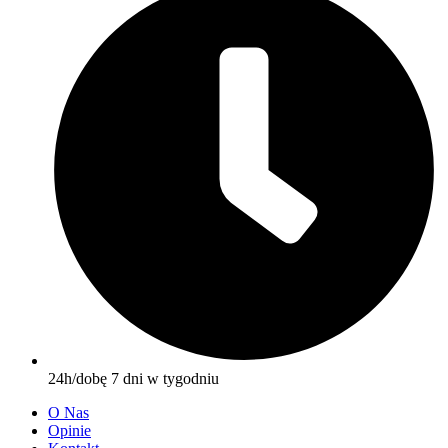
24h/dobę 7 dni w tygodniu
O Nas
Opinie