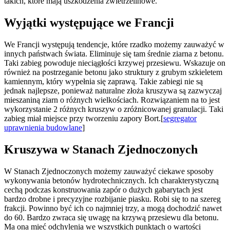
takich, które mają uszkodzenia zwietrzelinowe.
Wyjątki występujące we Francji
We Francji występują tendencje, które rzadko możemy zauważyć w
innych państwach świata. Eliminuje się tam średnie ziarna z betonu.
Taki zabieg powoduje nieciągłości krzywej przesiewu. Wskazuje on
również na postrzeganie betonu jako struktury z grubym szkieletem
kamiennym, który wypełnia się zaprawą. Takie zabiegi nie są
jednak najlepsze, ponieważ naturalne złoża kruszywa są zazwyczaj
mieszaniną ziarn o różnych wielkościach. Rozwiązaniem na to jest
wykorzystanie 2 różnych kruszyw o zróżnicowanej granulacji. Taki
zabieg miał miejsce przy tworzeniu zapory Bort.[
segregator
uprawnienia budowlane
]
Kruszywa w Stanach Zjednoczonych
W Stanach Zjednoczonych możemy zauważyć ciekawe sposoby
wykonywania betonów hydrotechnicznych. Ich charakterystyczną
cechą podczas konstruowania zapór o dużych gabarytach jest
bardzo drobne i precyzyjne rozbijanie piasku. Robi się to na szereg
frakcji. Powinno być ich co najmniej trzy, a mogą dochodzić nawet
do 60. Bardzo zwraca się uwagę na krzywą przesiewu dla betonu.
Ma ona mieć odchylenia we wszystkich punktach o wartości