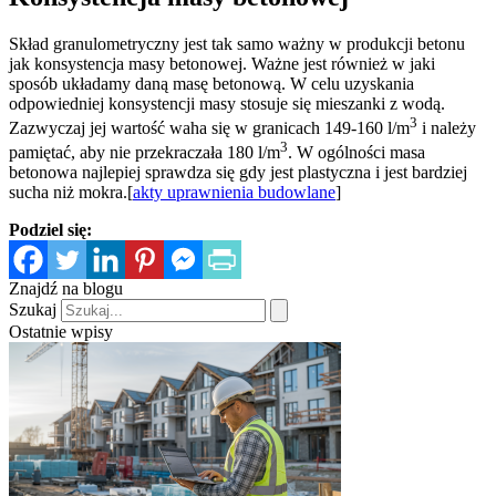
Skład granulometryczny jest tak samo ważny w produkcji betonu
jak konsystencja masy betonowej. Ważne jest również w jaki
sposób układamy daną masę betonową. W celu uzyskania
odpowiedniej konsystencji masy stosuje się mieszanki z wodą.
3
Zazwyczaj jej wartość waha się w granicach 149-160 l/m
i należy
3
pamiętać, aby nie przekraczała 180 l/m
. W ogólności masa
betonowa najlepiej sprawdza się gdy jest plastyczna i jest bardziej
sucha niż mokra.[
akty uprawnienia budowlane
]
Podziel się:
Znajdź na blogu
Szukaj
Ostatnie wpisy