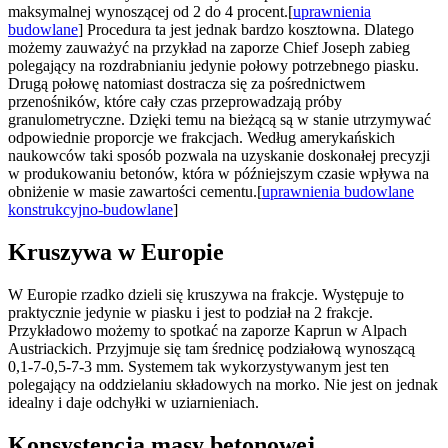
maksymalnej wynoszącej od 2 do 4 procent.[
uprawnienia
budowlane
] Procedura ta jest jednak bardzo kosztowna. Dlatego
możemy zauważyć na przykład na zaporze Chief Joseph zabieg
polegający na rozdrabnianiu jedynie połowy potrzebnego piasku.
Drugą połowę natomiast dostracza się za pośrednictwem
przenośników, które cały czas przeprowadzają próby
granulometryczne. Dzięki temu na bieżącą są w stanie utrzymywać
odpowiednie proporcje we frakcjach. Według amerykańskich
naukowców taki sposób pozwala na uzyskanie doskonałej precyzji
w produkowaniu betonów, która w późniejszym czasie wpływa na
obniżenie w masie zawartości cementu.[
uprawnienia budowlane
konstrukcyjno-budowlane
]
Kruszywa w Europie
W Europie rzadko dzieli się kruszywa na frakcje. Występuje to
praktycznie jedynie w piasku i jest to podział na 2 frakcje.
Przykładowo możemy to spotkać na zaporze Kaprun w Alpach
Austriackich. Przyjmuje się tam średnicę podziałową wynoszącą
0,1-7-0,5-7-3 mm. Systemem tak wykorzystywanym jest ten
polegający na oddzielaniu składowych na morko. Nie jest on jednak
idealny i daje odchyłki w uziarnieniach.
Konsystencja masy betonowej