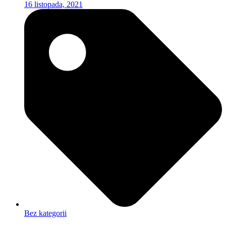
16 listopada, 2021
Bez kategorii