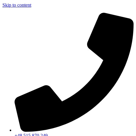
Skip to content
+48 515 870 249