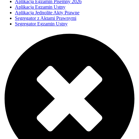
Aplikacja Egzamin Pisemny 2026
Aplikacja Egzamin Ustny
Aplikacja Jednolite Akty Prawne
Segregator z Aktami Prawnymi
Segregator Egzamin Ustny