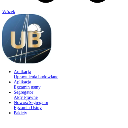
Wózek
Aplikacja
Uprawnienia budowlane
Aplikacja
Egzamin ustny
Segregator
Akty Prawne
Nowość
Segregator
Egzamin Ustny
Pakiety