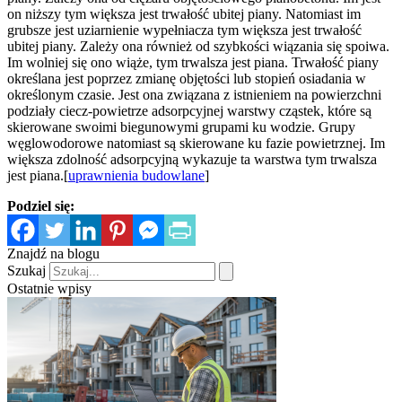
on niższy tym większa jest trwałość ubitej piany. Natomiast im
grubsze jest uziarnienie wypełniacza tym większa jest trwałość
ubitej piany. Zależy ona również od szybkości wiązania się spoiwa.
Im wolniej się ono wiąże, tym trwalsza jest piana. Trwałość piany
określana jest poprzez zmianę objętości lub stopień osiadania w
określonym czasie. Jest ona związana z istnieniem na powierzchni
podziały ciecz-powietrze adsorpcyjnej warstwy cząstek, które są
skierowane swoimi biegunowymi grupami ku wodzie. Grupy
węglowodorowe natomiast są skierowane ku fazie powietrznej. Im
większa zdolność adsorpcyjną wykazuje ta warstwa tym trwalsza
jest piana.[
uprawnienia budowlane
]
Podziel się:
Znajdź na blogu
Szukaj
Ostatnie wpisy