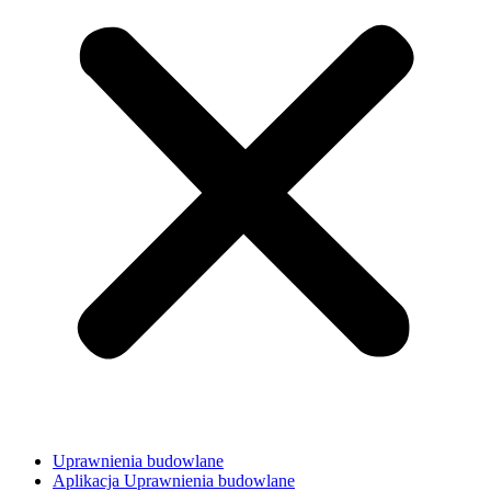
Uprawnienia budowlane
Aplikacja Uprawnienia budowlane