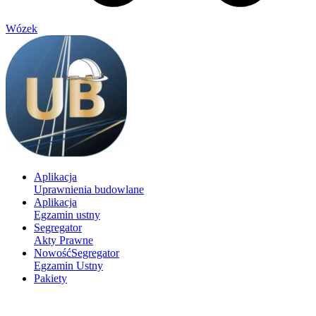
Wózek
Aplikacja
Uprawnienia budowlane
Aplikacja
Egzamin ustny
Segregator
Akty Prawne
Nowość
Segregator
Egzamin Ustny
Pakiety