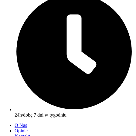
24h/dobę 7 dni w tygodniu
O Nas
Opinie