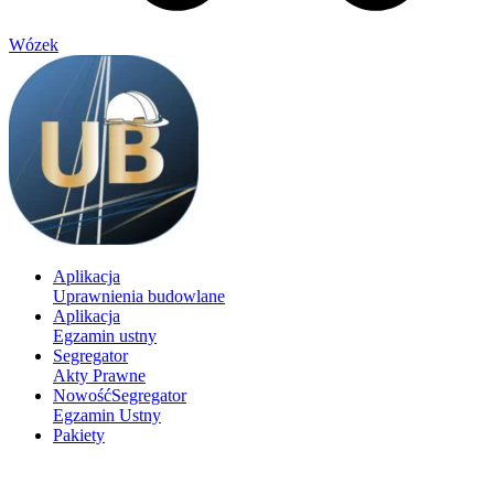
Wózek
Aplikacja
Uprawnienia budowlane
Aplikacja
Egzamin ustny
Segregator
Akty Prawne
Nowość
Segregator
Egzamin Ustny
Pakiety