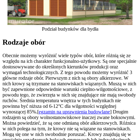
Podział budynków dla bydła
Rodzaje obór
Obecnie możemy wyróżnić wiele typów obór, które różnią się ze
względu na ich charakter funkcjonalno-użytkowy. Są one specjalnie
dostosowywane do określonych kierunków produkcji oraz
wymagań technologicznych. Z tego powodu możemy wyróżnić 3
główne rodzaje obór. Pierwszym z nich są obory alkierzowe. W
nich krowy są trzymane na stanowiskach wiązanych. Muszą w nich
być zapewnione odpowiednie warunki cieplno-wilgotnościowe, z
powodu tego, że zwierzęta w nich się znajdujące nie mają swobody
ruchów. Średnia temperatura wnętrza w tych budynkach nie
powinna być niższa od 6-12°C dla wilgotności względnej
wynoszącej 85%.[
egzamin na uprawnienia budowlane
] Drugim
rodzajem są obory wolnostanowiskowe inaczej zwane boksowymi.
Można powiedzieć, że są one odmianą obór alkierzowych. Różnica
w nich polega na tym, że krowy nie są wiązane na stanowiskach.
Mogą się one w nich swobodnie poruszać. Krowy znajdują się w
specjalnie urządzonych boksach grupowych lub indywidualnych.