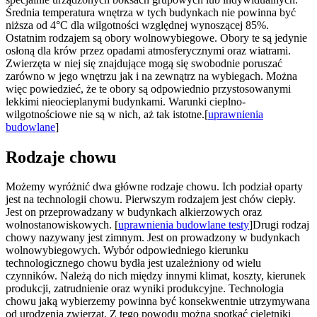
Średnia temperatura wnętrza w tych budynkach nie powinna być
niższa od 4°C dla wilgotności względnej wynoszącej 85%.
Ostatnim rodzajem są obory wolnowybiegowe. Obory te są jedynie
osłoną dla krów przez opadami atmosferycznymi oraz wiatrami.
Zwierzęta w niej się znajdujące mogą się swobodnie poruszać
zarówno w jego wnętrzu jak i na zewnątrz na wybiegach. Można
więc powiedzieć, że te obory są odpowiednio przystosowanymi
lekkimi nieocieplanymi budynkami. Warunki cieplno-
wilgotnościowe nie są w nich, aż tak istotne.[
uprawnienia
budowlane
]
Rodzaje chowu
Możemy wyróżnić dwa główne rodzaje chowu. Ich podział oparty
jest na technologii chowu. Pierwszym rodzajem jest chów ciepły.
Jest on przeprowadzany w budynkach alkierzowych oraz
wolnostanowiskowych. [
uprawnienia budowlane testy
]Drugi rodzaj
chowy nazywany jest zimnym. Jest on prowadzony w budynkach
wolnowybiegowych. Wybór odpowiedniego kierunku
technologicznego chowu bydła jest uzależniony od wielu
czynników. Należą do nich między innymi klimat, koszty, kierunek
produkcji, zatrudnienie oraz wyniki produkcyjne. Technologia
chowu jaką wybierzemy powinna być konsekwentnie utrzymywana
od urodzenia zwierząt. Z tego powodu można spotkać cielętniki