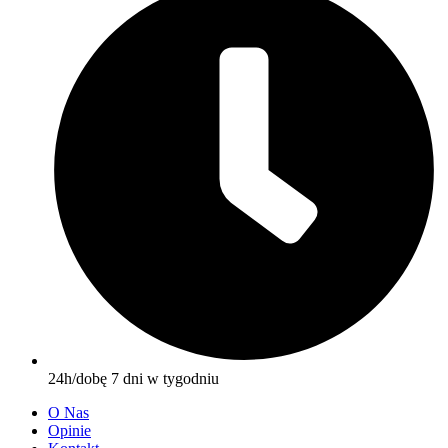
24h/dobę 7 dni w tygodniu
O Nas
Opinie