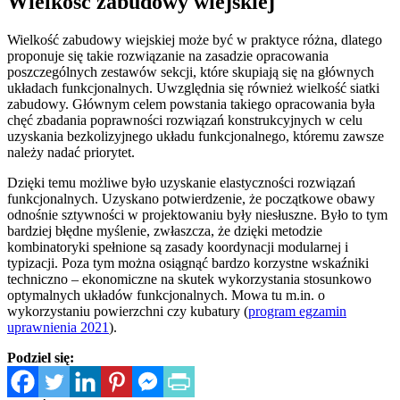
Wielkość zabudowy wiejskiej
Wielkość zabudowy wiejskiej może być w praktyce różna, dlatego
proponuje się takie rozwiązanie na zasadzie opracowania
poszczególnych zestawów sekcji, które skupiają się na głównych
układach funkcjonalnych. Uwzględnia się również wielkość siatki
zabudowy. Głównym celem powstania takiego opracowania była
chęć zbadania poprawności rozwiązań konstrukcyjnych w celu
uzyskania bezkolizyjnego układu funkcjonalnego, któremu zawsze
należy nadać priorytet.
Dzięki temu możliwe było uzyskanie elastyczności rozwiązań
funkcjonalnych. Uzyskano potwierdzenie, że początkowe obawy
odnośnie sztywności w projektowaniu były niesłuszne. Było to tym
bardziej błędne myślenie, zwłaszcza, że dzięki metodzie
kombinatoryki spełnione są zasady koordynacji modularnej i
typizacji. Poza tym można osiągnąć bardzo korzystne wskaźniki
techniczno – ekonomiczne na skutek wykorzystania stosunkowo
optymalnych układów funkcjonalnych. Mowa tu m.in. o
wykorzystaniu powierzchni czy kubatury (
program egzamin
uprawnienia 2021
).
Podziel się: