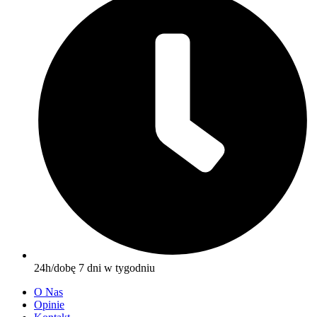
24h/dobę 7 dni w tygodniu
O Nas
Opinie