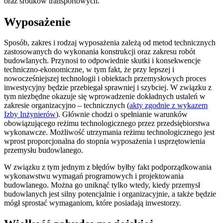
oraz środków transportowych.
Wyposażenie
Sposób, zakres i rodzaj wyposażenia zależą od metod technicznych
zastosowanych do wykonania konstrukcji oraz zakresu robót
budowlanych. Przynosi to odpowiednie skutki i konsekwencje
techniczno-ekonomiczne, w tym fakt, że przy lepszej i
nowocześniejszej technologii i obiektach przemysłowych proces
inwestycyjny będzie przebiegał sprawniej i szybciej. W związku z
tym niezbędne okazuje się wprowadzenie dokładnych ustaleń w
zakresie organizacyjno – technicznych (
akty zgodnie z wykazem
Izby Inżynierów
). Głównie chodzi o spełnianie warunków
obowiązującego reżimu technologicznego przez przedsiębiorstwa
wykonawcze. Możliwość utrzymania reżimu technologicznego jest
wprost proporcjonalna do stopnia wyposażenia i usprzętowienia
przemysłu budowlanego.
W związku z tym jednym z błędów byłby fakt podporządkowania
wykonawstwu wymagań programowych i projektowania
budowlanego. Można go uniknąć tylko wtedy, kiedy przemysł
budowlanych jest silny potencjalnie i organizacyjnie, a także będzie
mógł sprostać wymaganiom, które posiadają inwestorzy.