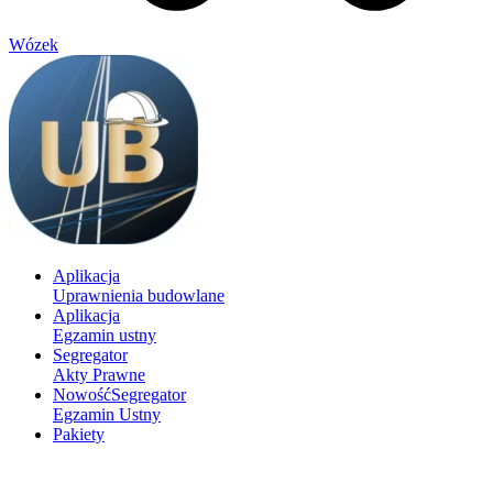
Wózek
Aplikacja
Uprawnienia budowlane
Aplikacja
Egzamin ustny
Segregator
Akty Prawne
Nowość
Segregator
Egzamin Ustny
Pakiety