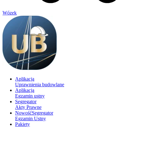
Wózek
Aplikacja
Uprawnienia budowlane
Aplikacja
Egzamin ustny
Segregator
Akty Prawne
Nowość
Segregator
Egzamin Ustny
Pakiety