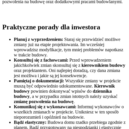
pozwolenia na budowę oraz dodatkowymi pracami budowlanymi.
Praktyczne porady dla inwestora
Planuj z wyprzedzeniem:
Staraj się przewidzieć możliwe
zmiany już na etapie projektowania. Im wcześniej
wprowadzisz modyfikacje, tym mniej problemów napotkasz
w trakcie budowy.
Konsultuj się z fachowcami:
Przed wprowadzeniem
jakichkolwiek zmian skonsultuj się z
kierownikiem budowy
oraz projektantem. Oni najlepiej doradzą, czy dana zmiana
jest możliwa i jakie są jej konsekwencje.
Pamiętaj o dokumentacji:
Wszystkie zmiany w projekcie
muszą być odpowiednio udokumentowane.
Kierownik
budowy
powinien dokonywać wpisów do
dziennika
budowy
, a w przypadku zmian istotnych należy uzyskać
zmianę pozwolenia na budowę
.
Komunikuj się z wykonawcami:
Informuj wykonawców o
wszelkich zmianach w projekcie. Unikniesz w ten sposób
nieporozumień i opóźnień na budowie.
Bądź elastyczny:
Budowa domu rzadko przebiega zgodnie z
planem. Bądź przygotowany na niespodzianki i elastycznie