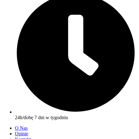
24h/dobę 7 dni w tygodniu
O Nas
Opinie