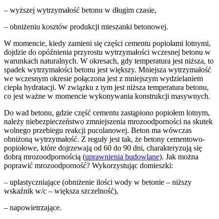
– wyższej wytrzymałość betonu w długim czasie,
– obniżeniu kosztów produkcji mieszanki betonowej.
W momencie, kiedy zamieni się części cementu popiołami lotnymi,
dojdzie do opóźnienia przyrostu wytrzymałości wczesnej betonu w
warunkach naturalnych. W okresach, gdy temperatura jest niższa, to
spadek wytrzymałości betonu jest większy. Mniejsza wytrzymałość
we wczesnym okresie połączona jest z mniejszym wydzielaniem
ciepła hydratacji. W związku z tym jest niższa temperatura betonu,
co jest ważne w momencie wykonywania konstrukcji masywnych.
Do wad betonu, gdzie część cementu zastąpiono popiołem lotnym,
należy niebezpieczeństwo zmniejszenia mrozoodporności na skutek
wolnego przebiegu reakcji pucolanowej. Beton ma wówczas
obniżoną wytrzymałość. Z reguły jest tak, że betony cementowo-
popiołowe, które dojrzewają od 60 do 90 dni, charakteryzują się
dobrą mrozoodpornością (
uprawnienia budowlane
). Jak można
poprawić mrozoodporność? Wykorzystując domieszki:
– uplastyczniające (obniżenie ilości wody w betonie – niższy
wskaźnik w/c – większa szczelność),
– napowietrzające.