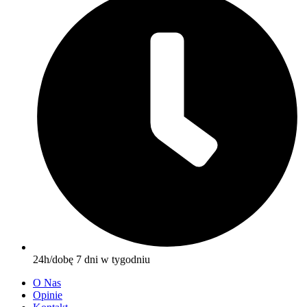
24h/dobę 7 dni w tygodniu
O Nas
Opinie