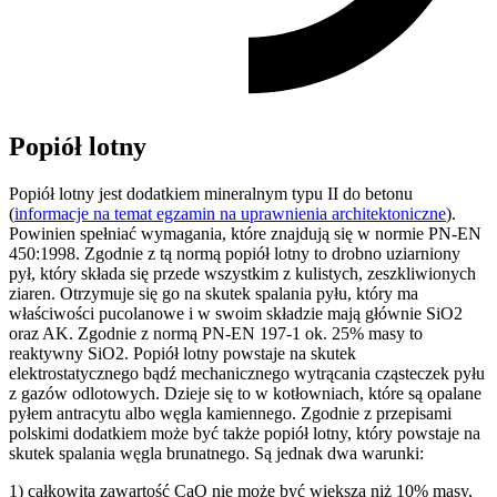
Popiół lotny
Popiół lotny jest dodatkiem mineralnym typu II do betonu
(
informacje na temat egzamin na uprawnienia architektoniczne
).
Powinien spełniać wymagania, które znajdują się w normie PN-EN
450:1998. Zgodnie z tą normą popiół lotny to drobno uziarniony
pył, który składa się przede wszystkim z kulistych, zeszkliwionych
ziaren. Otrzymuje się go na skutek spalania pyłu, który ma
właściwości pucolanowe i w swoim składzie mają głównie SiO2
oraz AK. Zgodnie z normą PN-EN 197-1 ok. 25% masy to
reaktywny SiO2. Popiół lotny powstaje na skutek
elektrostatycznego bądź mechanicznego wytrącania cząsteczek pyłu
z gazów odlotowych. Dzieje się to w kotłowniach, które są opalane
pyłem antracytu albo węgla kamiennego. Zgodnie z przepisami
polskimi dodatkiem może być także popiół lotny, który powstaje na
skutek spalania węgla brunatnego. Są jednak dwa warunki:
1) całkowita zawartość CaO nie może być większa niż 10% masy,