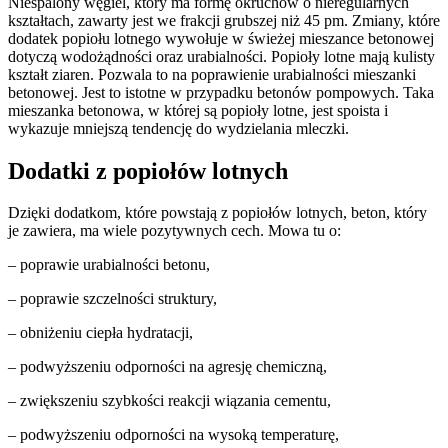
Niespalony węgiel, który ma formę okruchów o nieregularnych
kształtach, zawarty jest we frakcji grubszej niż 45 pm. Zmiany, które
dodatek popiołu lotnego wywołuje w świeżej mieszance betonowej
dotyczą wodożądności oraz urabialności. Popioły lotne mają kulisty
kształt ziaren. Pozwala to na poprawienie urabialności mieszanki
betonowej. Jest to istotne w przypadku betonów pompowych. Taka
mieszanka betonowa, w której są popioły lotne, jest spoista i
wykazuje mniejszą tendencję do wydzielania mleczki.
Dodatki z popiołów lotnych
Dzięki dodatkom, które powstają z popiołów lotnych, beton, który
je zawiera, ma wiele pozytywnych cech. Mowa tu o:
– poprawie urabialności betonu,
– poprawie szczelności struktury,
– obniżeniu ciepła hydratacji,
– podwyższeniu odporności na agresję chemiczną,
– zwiększeniu szybkości reakcji wiązania cementu,
– podwyższeniu odporności na wysoką temperaturę,