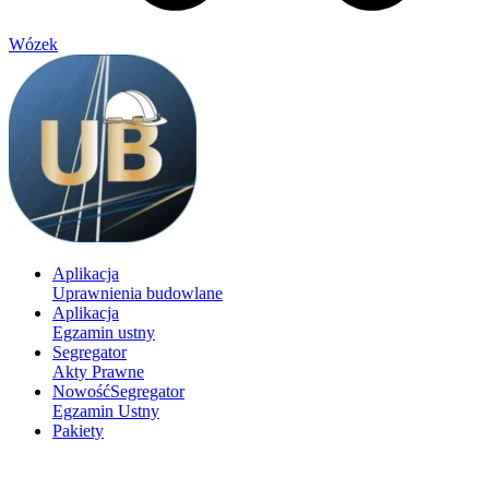
Wózek
Aplikacja
Uprawnienia budowlane
Aplikacja
Egzamin ustny
Segregator
Akty Prawne
Nowość
Segregator
Egzamin Ustny
Pakiety