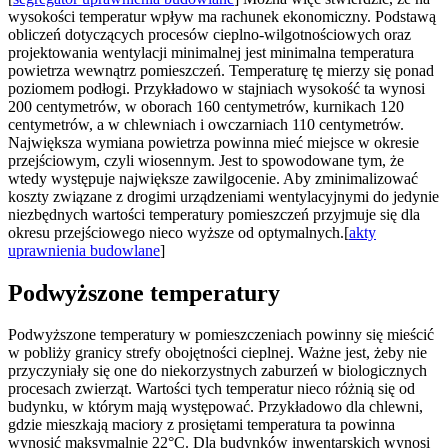
wysokości temperatur wpływ ma rachunek ekonomiczny. Podstawą
obliczeń dotyczących procesów cieplno-wilgotnościowych oraz
projektowania wentylacji minimalnej jest minimalna temperatura
powietrza wewnątrz pomieszczeń. Temperaturę tę mierzy się ponad
poziomem podłogi. Przykładowo w stajniach wysokość ta wynosi
200 centymetrów, w oborach 160 centymetrów, kurnikach 120
centymetrów, a w chlewniach i owczarniach 110 centymetrów.
Największa wymiana powietrza powinna mieć miejsce w okresie
przejściowym, czyli wiosennym. Jest to spowodowane tym, że
wtedy występuje największe zawilgocenie. Aby zminimalizować
koszty związane z drogimi urządzeniami wentylacyjnymi do jedynie
niezbędnych wartości temperatury pomieszczeń przyjmuje się dla
okresu przejściowego nieco wyższe od optymalnych.[
akty
uprawnienia budowlane
]
Podwyższone temperatury
Podwyższone temperatury w pomieszczeniach powinny się mieścić
w pobliży granicy strefy obojętności cieplnej. Ważne jest, żeby nie
przyczyniały się one do niekorzystnych zaburzeń w biologicznych
procesach zwierząt. Wartości tych temperatur nieco różnią się od
budynku, w którym mają występować. Przykładowo dla chlewni,
gdzie mieszkają maciory z prosiętami temperatura ta powinna
wynosić maksymalnie 22°C. Dla budynków inwentarskich wynosi