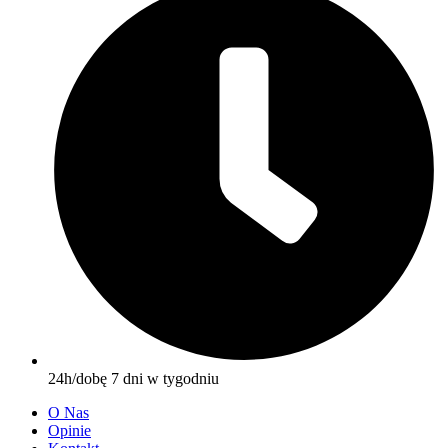
24h/dobę 7 dni w tygodniu
O Nas
Opinie