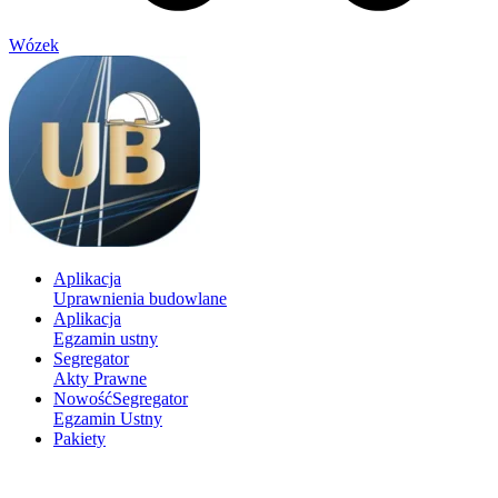
Wózek
Aplikacja
Uprawnienia budowlane
Aplikacja
Egzamin ustny
Segregator
Akty Prawne
Nowość
Segregator
Egzamin Ustny
Pakiety