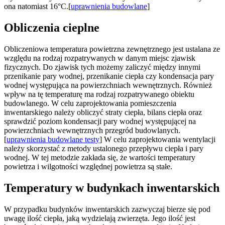
ona natomiast 16°C.[
uprawnienia budowlane
]
Obliczenia cieplne
Obliczeniowa temperatura powietrzna zewnętrznego jest ustalana ze
względu na rodzaj rozpatrywanych w danym miejsc zjawisk
fizycznych. Do zjawisk tych możemy zaliczyć między innymi
przenikanie pary wodnej, przenikanie ciepła czy kondensacja pary
wodnej występująca na powierzchniach wewnętrznych. Również
wpływ na tę temperaturę ma rodzaj rozpatrywanego obiektu
budowlanego. W celu zaprojektowania pomieszczenia
inwentarskiego należy obliczyć straty ciepła, bilans ciepła oraz
sprawdzić poziom kondensacji pary wodnej występującej na
powierzchniach wewnętrznych przegród budowlanych.
[
uprawnienia budowlane testy
] W celu zaprojektowania wentylacji
należy skorzystać z metody ustalonego przepływu ciepła i pary
wodnej. W tej metodzie zakłada się, że wartości temperatury
powietrza i wilgotności względnej powietrza są stałe.
Temperatury w budynkach inwentarskich
W przypadku budynków inwentarskich zazwyczaj bierze się pod
uwagę ilość ciepła, jaką wydzielają zwierzęta. Jego ilość jest