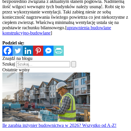
bezpośrednio związana z aktualnym stanem pogłowia. Nadmierną
ilość wilgoci wewnątrz tych budynków należy usunąć. Robi się to
przez wykorzystanie wentylacji. Taki zabieg niesie ze sobą
konieczność nagrzewania świeżego powietrza co jest niekorzystne z
ciepłem zwierząt. Właściwą minimalną wentylację ustala się na
podstawie rachunku bilansowego.[
uprawnienia budowlane
konstrukcyjno-budowlane
]
Podziel się:
Znajdź na blogu
Szukaj
Ostatnie wpisy
Ile zarabia inżynier budownictwa w 2026? Wszystko od A-Z!