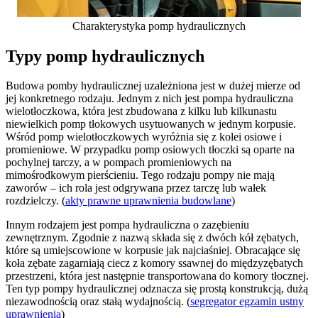
Charakterystyka pomp hydraulicznych
Typy pomp hydraulicznych
Budowa pomby hydraulicznej uzależniona jest w dużej mierze od
jej konkretnego rodzaju. Jednym z nich jest pompa hydrauliczna
wielotłoczkowa, która jest zbudowana z kilku lub kilkunastu
niewielkich pomp tłokowych usytuowanych w jednym korpusie.
Wśród pomp wielotłoczkowych wyróżnia się z kolei osiowe i
promieniowe. W przypadku pomp osiowych tłoczki są oparte na
pochylnej tarczy, a w pompach promieniowych na
mimośrodkowym pierścieniu. Tego rodzaju pompy nie mają
zaworów – ich rola jest odgrywana przez tarczę lub wałek
rozdzielczy. (
akty prawne uprawnienia budowlane
)
Innym rodzajem jest pompa hydrauliczna o zazębieniu
zewnętrznym. Zgodnie z nazwą składa się z dwóch kół zębatych,
które są umiejscowione w korpusie jak najciaśniej. Obracające się
koła zębate zagarniają ciecz z komory ssawnej do międzyzębatych
przestrzeni, która jest następnie transportowana do komory tłocznej.
Ten typ pompy hydraulicznej odznacza się prostą konstrukcją, dużą
niezawodnością oraz stałą wydajnością. (
segregator egzamin ustny
uprawnienia
)