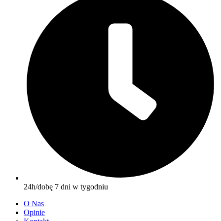
24h/dobę 7 dni w tygodniu
O Nas
Opinie