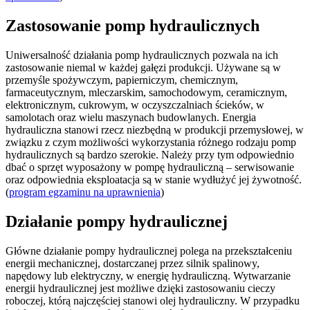
Zastosowanie pomp hydraulicznych
Uniwersalność działania pomp hydraulicznych pozwala na ich
zastosowanie niemal w każdej gałęzi produkcji. Używane są w
przemyśle spożywczym, papierniczym, chemicznym,
farmaceutycznym, mleczarskim, samochodowym, ceramicznym,
elektronicznym, cukrowym, w oczyszczalniach ścieków, w
samolotach oraz wielu maszynach budowlanych. Energia
hydrauliczna stanowi rzecz niezbędną w produkcji przemysłowej, w
związku z czym możliwości wykorzystania różnego rodzaju pomp
hydraulicznych są bardzo szerokie. Należy przy tym odpowiednio
dbać o sprzęt wyposażony w pompę hydrauliczną – serwisowanie
oraz odpowiednia eksploatacja są w stanie wydłużyć jej żywotność.
(
program egzaminu na uprawnienia
)
Działanie pompy hydraulicznej
Główne działanie pompy hydraulicznej polega na przekształceniu
energii mechanicznej, dostarczanej przez silnik spalinowy,
napędowy lub elektryczny, w energię hydrauliczną. Wytwarzanie
energii hydraulicznej jest możliwe dzięki zastosowaniu cieczy
roboczej, którą najczęściej stanowi olej hydrauliczny. W przypadku