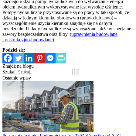
każdego rodzaju pomp hydraulicznych do wytwarzania energii
olejem hydraulicznym wykorzystywane jest wysokie ciśnienie.
Pompy hydrauliczne przystosowane są do pracy w taki sposób, że
działają w jednym kierunku obrotowym (prawo lub lewo) –
wyszczególnienie użycia kierunku znajduje się na danym
urządzeniu. Układy hydrauliczne są wyposażone także w specjalne
zawory bezpieczeństwa oraz filtry. (
uprawnienia budowlane
konstrukcyjno-budowlane
)
Podziel się:
Znajdź na blogu
Szukaj
Ostatnie wpisy
Ile zarabia inżynier budownictwa w 2026? Wszystko od A-Z!