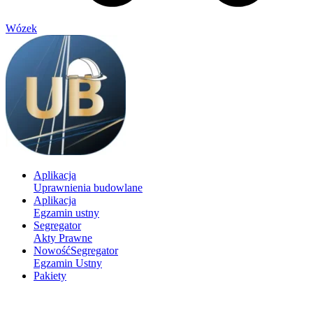
Wózek
Aplikacja
Uprawnienia budowlane
Aplikacja
Egzamin ustny
Segregator
Akty Prawne
Nowość
Segregator
Egzamin Ustny
Pakiety