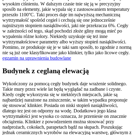
wysokim ciśnieniu. W dalszym czasie tnie się ją w precyzyjny
sposób na elementy, jakie wypala się z zastosowaniem temperatury
przeszło 1100°C. Taki proces daje im najwyższą mechaniczną
wytrzymałość spośród cegieł i cechują się one jednocześnie
najniższym stopniem nasiąkliwości, jaki nie przekracza 6%. Cegły
w zależności od tego, skąd pochodzi złoże gliny mogą mieć po
wypaleniu różne kolory. Niekiedy uzyskuje się też inne
wytrzymałościowe parametry albo wyższy stopień nasiąkliwości.
Pomimo, ze produkuje się je w taki sam sposób, to zgodnie z normą
nie są już one klasyfikowane jako klinkier, tylko jako licowe cegły.
egzamin na uprawnienia budowlane
Budynek z ceglaną elewacją
Wykończony za pomocą cegły budynek daje wrażenie solidnego.
Takie mury przez wiele lat będą wyglądać na zadbane i czyste.
Kiedy cegłę wykorzysta się w niektórych miejscach, jakie są
najbardziej narażone na zniszczenie, w takim wypadku proponuje
się stosować klinkier. Posiada on niski stopień nasiąkliwości,
dlatego tez jest on odporny na wodę. Dodatkowo jego klasa
wytrzymałości jest wysoka co oznacza, że przeniesie on znacznie
obciążenia. Klinkier z powodzeniem można stosować przy
nadprożach, cokołach, parapetach bądź na słupach. Poszukując
jednak ceramicznych wyrobów na elewacyjną warstwę, głównym z