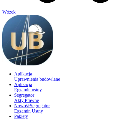
Wózek
Aplikacja
Uprawnienia budowlane
Aplikacja
Egzamin ustny
Segregator
Akty Prawne
Nowość
Segregator
Egzamin Ustny
Pakiety