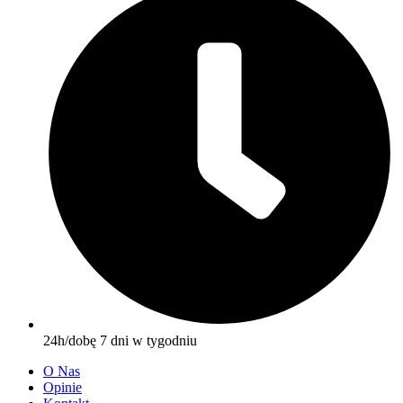
24h/dobę 7 dni w tygodniu
O Nas
Opinie