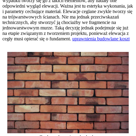
wypadku tworzy się go z takich elementów, aby nadały one
odpowiedni wygląd elewacji. Ważna jest tu estetyka wykonania, jak
i parametry cechujące materiał. Elewacje ceglane zwykle tworzy się
na trójwarstwowych ścianach. Nie ma jednak przeciwskazań
technicznych, aby stworzyć ją chociażby we fragmencie na
jednowarstwowym murze. Taką decyzję jednak podejmuje się już
na etapie związanym z tworzeniem projektu, ponieważ elewacja z
cegły musi opierać się o fundament.
uprawnienia budowlane koszt