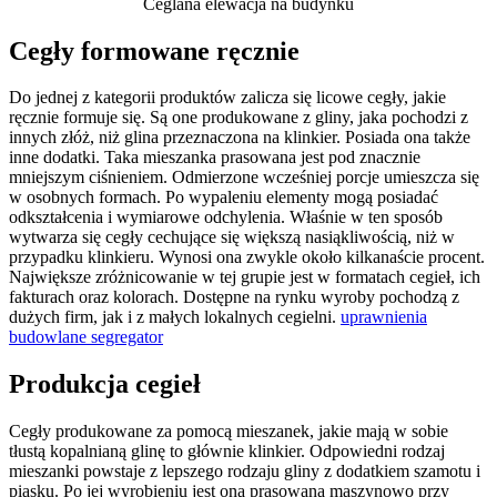
Ceglana elewacja na budynku
Cegły formowane ręcznie
Do jednej z kategorii produktów zalicza się licowe cegły, jakie
ręcznie formuje się. Są one produkowane z gliny, jaka pochodzi z
innych złóż, niż glina przeznaczona na klinkier. Posiada ona także
inne dodatki. Taka mieszanka prasowana jest pod znacznie
mniejszym ciśnieniem. Odmierzone wcześniej porcje umieszcza się
w osobnych formach. Po wypaleniu elementy mogą posiadać
odkształcenia i wymiarowe odchylenia. Właśnie w ten sposób
wytwarza się cegły cechujące się większą nasiąkliwością, niż w
przypadku klinkieru. Wynosi ona zwykle około kilkanaście procent.
Największe zróżnicowanie w tej grupie jest w formatach cegieł, ich
fakturach oraz kolorach. Dostępne na rynku wyroby pochodzą z
dużych firm, jak i z małych lokalnych cegielni.
uprawnienia
budowlane segregator
Produkcja cegieł
Cegły produkowane za pomocą mieszanek, jakie mają w sobie
tłustą kopalnianą glinę to głównie klinkier. Odpowiedni rodzaj
mieszanki powstaje z lepszego rodzaju gliny z dodatkiem szamotu i
piasku. Po jej wyrobieniu jest ona prasowana maszynowo przy