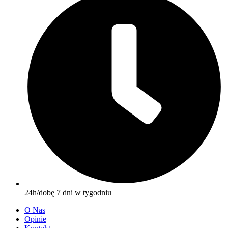
24h/dobę 7 dni w tygodniu
O Nas
Opinie