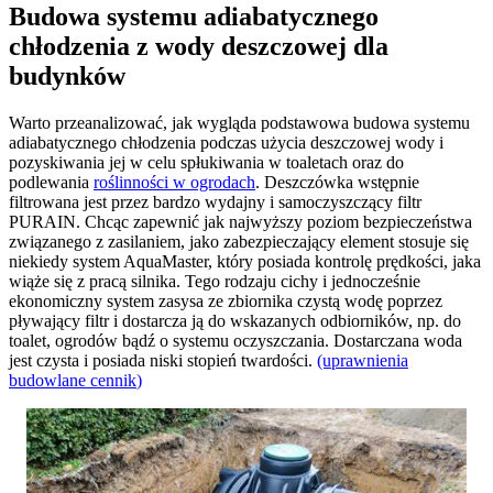
Budowa systemu adiabatycznego
chłodzenia z wody deszczowej dla
budynków
Warto przeanalizować, jak wygląda podstawowa budowa systemu
adiabatycznego chłodzenia podczas użycia deszczowej wody i
pozyskiwania jej w celu spłukiwania w toaletach oraz do
podlewania
roślinności w ogrodach
. Deszczówka wstępnie
filtrowana jest przez bardzo wydajny i samoczyszczący filtr
PURAIN. Chcąc zapewnić jak najwyższy poziom bezpieczeństwa
związanego z zasilaniem, jako zabezpieczający element stosuje się
niekiedy system AquaMaster, który posiada kontrolę prędkości, jaka
wiąże się z pracą silnika. Tego rodzaju cichy i jednocześnie
ekonomiczny system zasysa ze zbiornika czystą wodę poprzez
pływający filtr i dostarcza ją do wskazanych odbiorników, np. do
toalet, ogrodów bądź o systemu oczyszczania. Dostarczana woda
jest czysta i posiada niski stopień twardości.
(uprawnienia
budowlane cennik
)