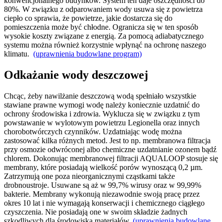
konwencjonalnego budynków. System ten daje oszczędności do
80%. W związku z odparowaniem wody usuwa się z powietrza
ciepło co sprawia, że powietrze, jakie dostarcza się do
pomieszczenia może być chłodne. Ogranicza się w ten sposób
wysokie koszty związane z energią. Za pomocą adiabatycznego
systemu można również korzystnie wpłynąć na ochronę naszego
klimatu.
(uprawnienia budowlane program)
Odkażanie wody deszczowej
Chcąc, żeby nawilżanie deszczową wodą spełniało wszystkie
stawiane prawne wymogi wodę należy koniecznie uzdatnić do
ochrony środowiska i zdrowia. Wyklucza się w związku z tym
powstawanie w wylotowym powietrzu Legionella oraz innych
chorobotwórczych czynników. Uzdatniając wodę można
zastosować kilka różnych metod. Jest to np. membranowa filtracja
przy osmozie odwróconej albo chemiczne uzdatnianie ozonem bądź
chlorem. Dokonując membranowej filtracji AQUALOOP stosuje się
membrany, które posiadają wielkość porów wynoszącą 0,2 µm.
Zatrzymują one poza nieorganicznymi cząstkami także
drobnoustroje. Usuwane są aż w 99,7% wirusy oraz w 99,99%
bakterie. Membrany wykonują niezawodnie swoją pracę przez
okres 10 lat i nie wymagają konserwacji i chemicznego ciągłego
czyszczenia. Nie posiadają one w swoim składzie żadnych
szkodliwych dla środowiska materiałów.
(uprawnienia budowlane