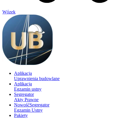
Wózek
Aplikacja
Uprawnienia budowlane
Aplikacja
Egzamin ustny
Segregator
Akty Prawne
Nowość
Segregator
Egzamin Ustny
Pakiety