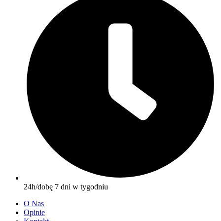
24h/dobę 7 dni w tygodniu
O Nas
Opinie