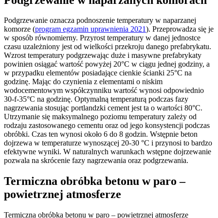
Podgrzewanie oznacza podnoszenie temperatury w naparzanej
komorze (
program egzamin uprawnienia 2021
). Przeprowadza się je
w sposób równomierny. Przyrost temperatury w danej jednostce
czasu uzależniony jest od wielkości przekroju danego prefabrykatu.
Wzrost temperatury podgrzewając duże i masywne prefabrykaty
powinien osiągać wartość powyżej 20°C w ciągu jednej godziny, a
w przypadku elementów posiadające cienkie ścianki 25°C na
godzinę. Mając do czynienia z elementami o niskim
wodocementowym współczynniku wartość wynosi odpowiednio
30-f-35°C na godzinę. Optymalną temperaturą podczas fazy
nagrzewania stosując portlandzki cement jest ta o wartości 80°C.
Utrzymanie się maksymalnego poziomu temperatury zależy od
rodzaju zastosowanego cementu oraz od jego konsystencji podczas
obróbki. Czas ten wynosi około 6 do 8 godzin. Wstępnie beton
dojrzewa w temperaturze wynoszącej 20-30 °C i przynosi to bardzo
efektywne wyniki. W naturalnych warunkach wstępne dojrzewanie
pozwala na skrócenie fazy nagrzewania oraz podgrzewania.
Termiczna obróbka betonu w paro –
powietrznej atmosferze
Termiczna obróbka betonu w paro – powietrznej atmosferze