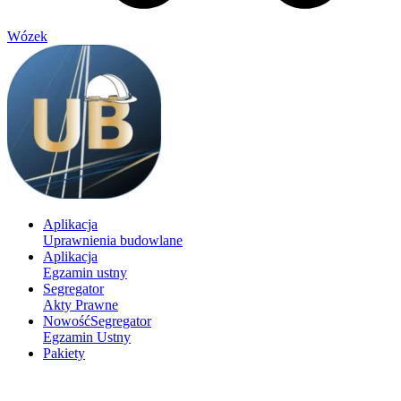
Wózek
Aplikacja
Uprawnienia budowlane
Aplikacja
Egzamin ustny
Segregator
Akty Prawne
Nowość
Segregator
Egzamin Ustny
Pakiety