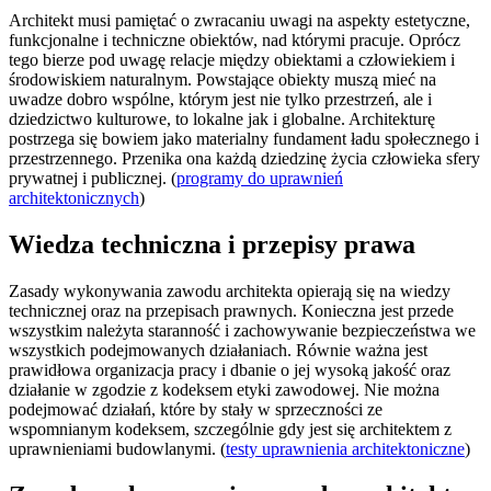
Architekt musi pamiętać o zwracaniu uwagi na aspekty estetyczne,
funkcjonalne i techniczne obiektów, nad którymi pracuje. Oprócz
tego bierze pod uwagę relacje między obiektami a człowiekiem i
środowiskiem naturalnym. Powstające obiekty muszą mieć na
uwadze dobro wspólne, którym jest nie tylko przestrzeń, ale i
dziedzictwo kulturowe, to lokalne jak i globalne. Architekturę
postrzega się bowiem jako materialny fundament ładu społecznego i
przestrzennego. Przenika ona każdą dziedzinę życia człowieka sfery
prywatnej i publicznej. (
programy do uprawnień
architektonicznych
)
Wiedza techniczna i przepisy prawa
Zasady wykonywania zawodu architekta opierają się na wiedzy
technicznej oraz na przepisach prawnych. Konieczna jest przede
wszystkim należyta staranność i zachowywanie bezpieczeństwa we
wszystkich podejmowanych działaniach. Równie ważna jest
prawidłowa organizacja pracy i dbanie o jej wysoką jakość oraz
działanie w zgodzie z kodeksem etyki zawodowej. Nie można
podejmować działań, które by stały w sprzeczności ze
wspomnianym kodeksem, szczególnie gdy jest się architektem z
uprawnieniami budowlanymi. (
testy uprawnienia architektoniczne
)