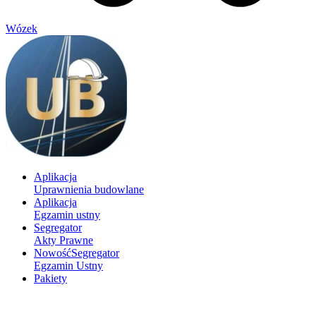
Wózek
Aplikacja
Uprawnienia budowlane
Aplikacja
Egzamin ustny
Segregator
Akty Prawne
Nowość
Segregator
Egzamin Ustny
Pakiety