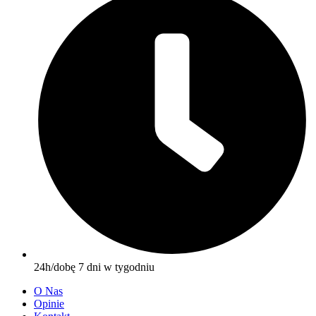
24h/dobę 7 dni w tygodniu
O Nas
Opinie