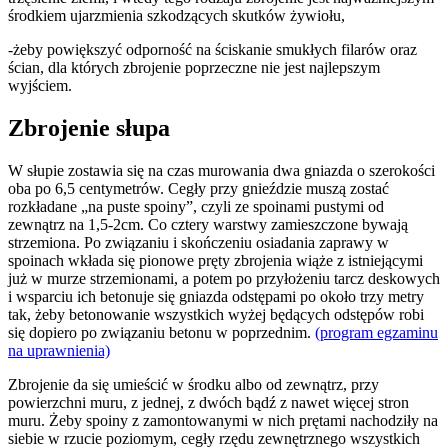
środkiem ujarzmienia szkodzących skutków żywiołu,
-żeby powiększyć odporność na ściskanie smukłych filarów oraz
ścian, dla których zbrojenie poprzeczne nie jest najlepszym
wyjściem.
Zbrojenie słupa
W słupie zostawia się na czas murowania dwa gniazda o szerokości
oba po 6,5 centymetrów. Cegły przy gnieździe muszą zostać
rozkładane „na puste spoiny”, czyli ze spoinami pustymi od
zewnątrz na 1,5-2cm. Co cztery warstwy zamieszczone bywają
strzemiona. Po związaniu i skończeniu osiadania zaprawy w
spoinach wkłada się pionowe pręty zbrojenia wiąże z istniejącymi
już w murze strzemionami, a potem po przyłożeniu tarcz deskowych
i wsparciu ich betonuje się gniazda odstępami po około trzy metry
tak, żeby betonowanie wszystkich wyżej będących odstępów robi
się dopiero po związaniu betonu w poprzednim.
(program egzaminu
na uprawnienia)
Zbrojenie da się umieścić w środku albo od zewnątrz, przy
powierzchni muru, z jednej, z dwóch bądź z nawet więcej stron
muru. Żeby spoiny z zamontowanymi w nich prętami nachodziły na
siebie w rzucie poziomym, cegły rzędu zewnętrznego wszystkich