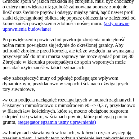
Grubość spoin w jakich rozkłada się zbrojenie, musi być chociażby
o cztery mm większa niż grubość zajmowana poprzez zbrojenie.
Ilość oraz średnice prętów i odstępy między nimi, bądź nawet profil
siatki ciętociągnionej oblicza się poprzez obliczenia w zależności od
konieczności powiększenia zdolności nośnej muru.
(akty prawne
uprawnienia budowlane)
Po powiększeniu powierzchni przekroju zbrojenia umiejętność
nośna muru powiększa się jedynie do określonej granicy. Aby
uchronić zbrojenie przed korozją, ale też ze względu na wymaganą
przyczepność do muru marka zaprawy nie może spadać poniżej 30.
Zbrojenie w kierunku prostopadłym do spoin wspornych może
posiadać użyteczność w takich sytuacjach:
-aby zabezpieczyć mury od pęknięć podlegające wpływom
dynamicznym, przykładowo w słupach i ścianach dźwigających
tory suwnicowe,
-w celu podjęcia naciągnięć rozciągających w murach zaginanych i
ściskanych mimośrodowo z mimośrodem e0 ~> 0,3 c, przykładowo
w filarach ław kościelnych, które są mocno obciążone rozporem
sklepień i siłą wiatru, w ścianach piwnic, które podlegają parciu
gruntu,
(segregator egzamin ustny uprawnienia)
-w budynkach stawianych w krajach, w których często występują
trzęsienie ziemi, i wtedy tego rodzaju zbrojenie jest najważniejszym