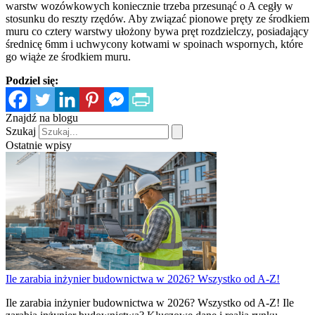
warstw wozówkowych koniecznie trzeba przesunąć o A cegły w
stosunku do reszty rzędów. Aby związać pionowe pręty ze środkiem
muru co cztery warstwy ułożony bywa pręt rozdzielczy, posiadający
średnicę 6mm i uchwycony kotwami w spoinach wspornych, które
go wiąże ze środkiem muru.
Podziel się:
Znajdź na blogu
Szukaj
Ostatnie wpisy
Ile zarabia inżynier budownictwa w 2026? Wszystko od A-Z!
Ile zarabia inżynier budownictwa w 2026? Wszystko od A-Z! Ile