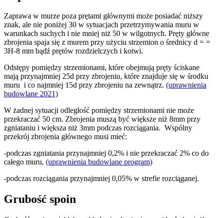
Zaprawa w murze poza prętami głównymi może posiadać niższy
znak, ale nie poniżej 30 w sytuacjach przetrzymywania muru w
warunkach suchych i nie mniej niż 50 w wilgotnych. Pręty główne
zbrojenia spaja się z murem przy użyciu strzemion o średnicy d = =
3H-8 mm bądź prętów rozdzielczych i kotwi.
Odstępy pomiędzy strzemionami, które obejmują pręty ściskane
mają przynajmniej 25d przy zbrojeniu, które znajduje się w środku
muru i co najmniej 15d przy zbrojeniu na zewnątrz.
(uprawnienia
budowlane 2021)
W żadnej sytuacji odległość pomiędzy strzemionami nie może
przekraczać 50 cm. Zbrojenia muszą być większe niż 8mm przy
zgniataniu i większa niż 3mm podczas rozciągania. Wspólny
przekrój zbrojenia głównego musi mieć:
-podczas zgniatania przynajmniej 0,2% i nie przekraczać 2% co do
całego muru,
(uprawnienia budowlane program)
-podczas rozciągania przynajmniej 0,05% w strefie rozciąganej.
Grubość spoin