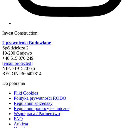
Invest Construction
Uprawnienia Budowlane
Spółdzielcza 2
19-200 Grajewo
+48 515 870 249
[email protected]
NIP: 7191520776
REGON: 360407814
Do pobrania
Pliki Cookies
Polityka prywatności RODO
Regulamin sprzedaży
Regulamin pomocy technicznej
Współpraca / Partnerstwo
FAQ
Ankieta