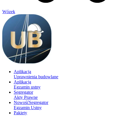
Wózek
Aplikacja
Uprawnienia budowlane
Aplikacja
Egzamin ustny
Segregator
Akty Prawne
Nowość
Segregator
Egzamin Ustny
Pakiety