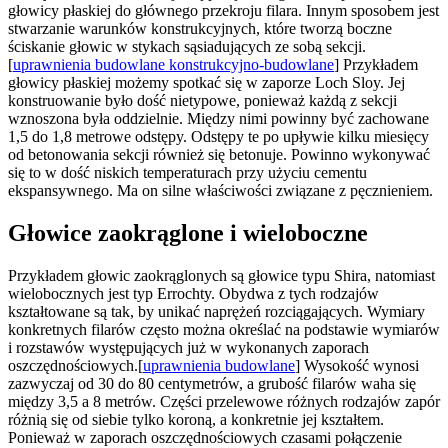
głowicy płaskiej do głównego przekroju filara. Innym sposobem jest
stwarzanie warunków konstrukcyjnych, które tworzą boczne
ściskanie głowic w stykach sąsiadujących ze sobą sekcji.
[
uprawnienia budowlane konstrukcyjno-budowlane
] Przykładem
głowicy płaskiej możemy spotkać się w zaporze Loch Sloy. Jej
konstruowanie było dość nietypowe, ponieważ każdą z sekcji
wznoszona była oddzielnie. Między nimi powinny być zachowane
1,5 do 1,8 metrowe odstępy. Odstępy te po upływie kilku miesięcy
od betonowania sekcji również się betonuje. Powinno wykonywać
się to w dość niskich temperaturach przy użyciu cementu
ekspansywnego. Ma on silne właściwości związane z pęcznieniem.
Głowice zaokrąglone i wieloboczne
Przykładem głowic zaokrąglonych są głowice typu Shira, natomiast
wielobocznych jest typ Errochty. Obydwa z tych rodzajów
kształtowane są tak, by unikać naprężeń rozciągających. Wymiary
konkretnych filarów często można określać na podstawie wymiarów
i rozstawów występujących już w wykonanych zaporach
oszczędnościowych.[
uprawnienia budowlane
] Wysokość wynosi
zazwyczaj od 30 do 80 centymetrów, a grubość filarów waha się
między 3,5 a 8 metrów. Części przelewowe różnych rodzajów zapór
różnią się od siebie tylko koroną, a konkretnie jej kształtem.
Ponieważ w zaporach oszczędnościowych czasami połączenie