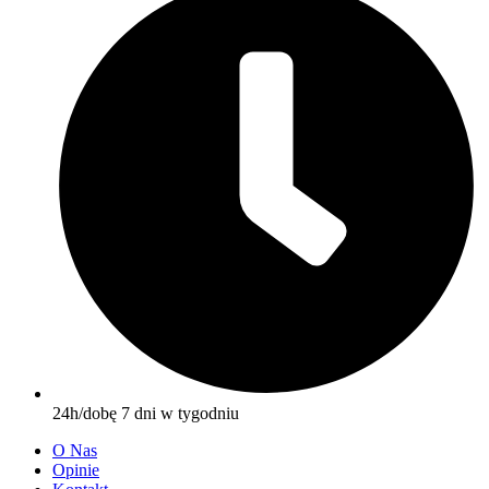
24h/dobę 7 dni w tygodniu
O Nas
Opinie