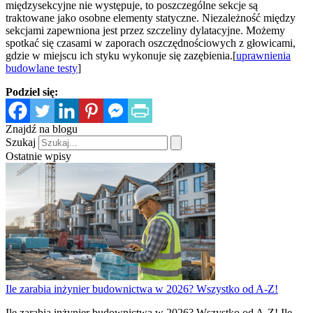
międzysekcyjne nie występuje, to poszczególne sekcje są
traktowane jako osobne elementy statyczne. Niezależność między
sekcjami zapewniona jest przez szczeliny dylatacyjne. Możemy
spotkać się czasami w zaporach oszczędnościowych z głowicami,
gdzie w miejscu ich styku wykonuje się zazębienia.[
uprawnienia
budowlane testy
]
Podziel się:
Znajdź na blogu
Szukaj
Ostatnie wpisy
Ile zarabia inżynier budownictwa w 2026? Wszystko od A-Z!
Ile zarabia inżynier budownictwa w 2026? Wszystko od A-Z! Ile