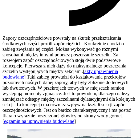
Zapory oszczędnościowe powstały na skutek przekształcania
środkowych części profili zapór ciężkich. Konkretnie chodzi o
zabieg zwężania tej części. Można wykonywać go różnymi
sposobami między innymi poprzez poszerzanie szczelin. Za
rozwojem zapór oszczędnościowych stoją dwie podstawowe
koncepcje. Pierwsza z nich dąży do maksymalnego poszerzania
szczelin występujących między sekcjami.[
akty uprawnienia
budowlane
] Taki zabieg prowadzi do kształtowania przekrojów
poziomych nośnych danej zapory, aby były zbliżone do teowych
lub dwuteowych. W przekrojach teowych w miejscach ramion
występują momenty zginające. Jest to powodem, dlaczego należy
zmniejszać odstępy między szczelinami dylatacyjnymi dla kolejnych
sekcji. Ta koncepcja ma również wpływ na kształt sekcji zapór
oszczędnościowych. Jest on bardzo charakterystyczny i ma postać
filara o wyraźnie poszerzonej głowicy od strony wody górnej.
[
egzamin na uprawnienia budowlane
]