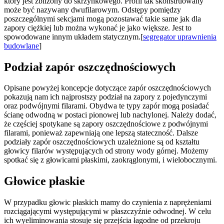
który jest zbliżony do skrzynkowego. Profil tak skonstruowany
może być nazywany dwufilarowym. Odstępy pomiędzy
poszczególnymi sekcjami mogą pozostawać takie same jak dla
zapory ciężkiej lub można wykonać je jako większe. Jest to
spowodowane innym układem statycznym.[
segregator uprawnienia
budowlane
]
Podział zapór oszczędnościowych
Opisane powyżej koncepcje dotyczące zapór oszczędnościowych
pokazują nam ich najprostszy podział na zapory z pojedynczymi
oraz podwójnymi filarami. Obydwa te typy zapór mogą posiadać
ścianę odwodną w postaci pionowej lub nachylonej. Należy dodać,
że częściej spotykane są zapory oszczędnościowe z podwójnymi
filarami, ponieważ zapewniają one lepszą stateczność. Dalsze
podziały zapór oszczędnościowych uzależnione są od kształtu
głowicy filarów występujących od strony wody górnej. Możemy
spotkać się z głowicami płaskimi, zaokrąglonymi, i wielobocznymi.
Głowice płaskie
W przypadku głowic płaskich mamy do czynienia z naprężeniami
rozciągającymi występującymi w płaszczyźnie odwodnej. W celu
ich wyeliminowania stosuje się przejścia łagodne od przekroju