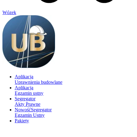
Wózek
Aplikacja
Uprawnienia budowlane
Aplikacja
Egzamin ustny
Segregator
Akty Prawne
Nowość
Segregator
Egzamin Ustny
Pakiety