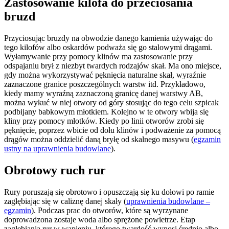
Zastosowanie kilofa do przeciosania
bruzd
Przyciosując bruzdy na obwodzie danego kamienia używając do
tego kilofów albo oskardów podważa się go stalowymi drągami.
Wyłamywanie przy pomocy klinów ma zastosowanie przy
odspajaniu brył z niezbyt twardych rodzajów skał. Ma ono miejsce,
gdy można wykorzystywać pęknięcia naturalne skał, wyraźnie
zaznaczone granice poszczególnych warstw itd. Przykładowo,
kiedy mamy wyraźną zaznaczoną granicę danej warstwy AB,
można wykuć w niej otwory od góry stosując do tego celu szpicak
podbijany babkowym młotkiem. Kolejno w te otwory wbija się
kliny przy pomocy młotków. Kiedy po linii otworów zrobi się
pęknięcie, poprzez wbicie od dołu klinów i podważenie za pomocą
drągów można oddzielić daną bryłę od skalnego masywu (
egzamin
ustny na uprawnienia budowlane
).
Obrotowy ruch rur
Rury poruszają się obrotowo i opuszczają się ku dołowi po ramie
zagłębiając się w caliznę danej skały (
uprawnienia budowlane –
egzamin
). Podczas prac do otworów, które są wyrzynane
doprowadzona zostaje woda albo sprężone powietrze. Etap
zagłębiania rur w wapieniu, którego twardość wynosi średnio albo