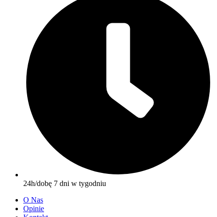
24h/dobę 7 dni w tygodniu
O Nas
Opinie