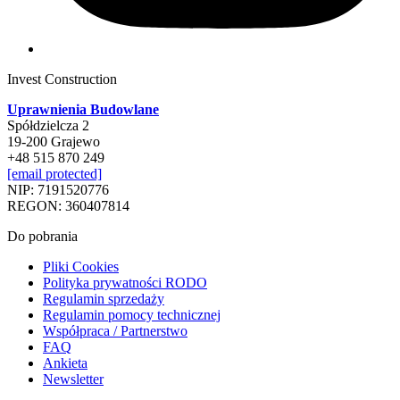
Invest Construction
Uprawnienia Budowlane
Spółdzielcza 2
19-200 Grajewo
+48 515 870 249
[email protected]
NIP: 7191520776
REGON: 360407814
Do pobrania
Pliki Cookies
Polityka prywatności RODO
Regulamin sprzedaży
Regulamin pomocy technicznej
Współpraca / Partnerstwo
FAQ
Ankieta
Newsletter