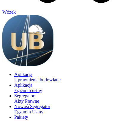
Wózek
Aplikacja
Uprawnienia budowlane
Aplikacja
Egzamin ustny
Segregator
Akty Prawne
Nowość
Segregator
Egzamin Ustny
Pakiety