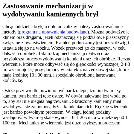
Zastosowanie mechanizacji w
wydobywaniu kamiennych brył
Chcąc oddzielić bryłę u dołu od calizny należy zastosować inne
metody (
program na uprawnienia budowlane
). Można podważyć je
klinem oraz drągami, jeżeli odznaczają się podziałowe płaszczyzny
związane z uwarstwieniem. Kamień podnoszony jest przez dźwig i
ustawia się go na wózku. Wózek przewozi go do maszyn, w celu
dalszych obróbek. Taki rodzaj mechanizacji ułatwia oraz
przyśpiesza proces wydobywania kamieni oraz ich obróbkę. Ręczne
wiercenie, które może odbywać się do głębokości wynoszącej 2-f-3
m. wykonuje się przy pomocy wiertarek z narzędziowej stali, które
mają średnicę 10 i 30 mm. i specjalnie obrobioną hartowaną
końcówkę.
Ostrze przy wiertle powinno być bardzo tępe, tzn. im twardszy
kamień, tym bardziej tępe ostrze. W otwór nalewana jest woda po
to, aby stal nie ulegała nagrzewaniu. Skruszony kamienny miał
wydobywa się za pomocą łyżek kamieniarskich. Ręczne wiercenie
jest bardzo powolnym procesem. W ciągu jednej godziny
wydajność w twardej skale wynosi 10-1-20 cm, a w miękkiej 60-f-
100 cm. Mechaniczne wiercenie jest dużo szybszym procesem.