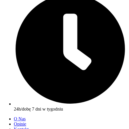
24h/dobę 7 dni w tygodniu
O Nas
Opinie