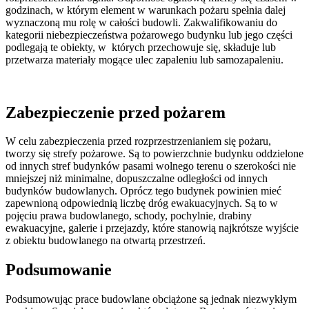
godzinach, w którym element w warunkach pożaru spełnia dalej
wyznaczoną mu rolę w całości budowli. Zakwalifikowaniu do
kategorii niebezpieczeństwa pożarowego budynku lub jego części
podlegają te obiekty, w których przechowuje się, składuje lub
przetwarza materiały mogące ulec zapaleniu lub samozapaleniu.
Zabezpieczenie przed pożarem
W celu zabezpieczenia przed rozprzestrzenianiem się pożaru,
tworzy się strefy pożarowe. Są to powierzchnie budynku oddzielone
od innych stref budynków pasami wolnego terenu o szerokości nie
mniejszej niż minimalne, dopuszczalne odległości od innych
budynków budowlanych. Oprócz tego budynek powinien mieć
zapewnioną odpowiednią liczbę dróg ewakuacyjnych. Są to w
pojęciu prawa budowlanego, schody, pochylnie, drabiny
ewakuacyjne, galerie i przejazdy, które stanowią najkrótsze wyjście
z obiektu budowlanego na otwartą przestrzeń.
Podsumowanie
Podsumowując prace budowlane obciążone są jednak niezwykłym