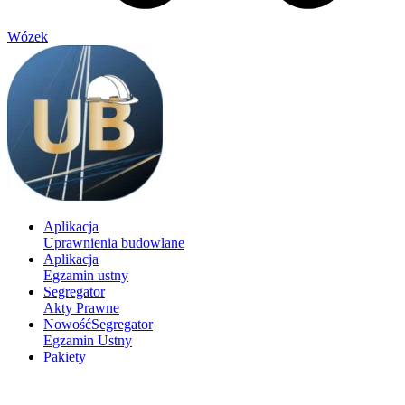
Wózek
Aplikacja
Uprawnienia budowlane
Aplikacja
Egzamin ustny
Segregator
Akty Prawne
Nowość
Segregator
Egzamin Ustny
Pakiety