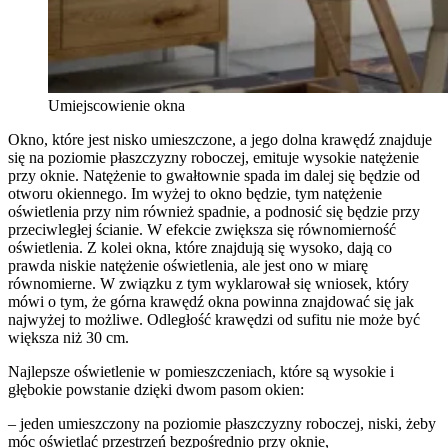
Umiejscowienie okna
Okno, które jest nisko umieszczone, a jego dolna krawędź znajduje
się na poziomie płaszczyzny roboczej, emituje wysokie natężenie
przy oknie. Natężenie to gwałtownie spada im dalej się będzie od
otworu okiennego. Im wyżej to okno będzie, tym natężenie
oświetlenia przy nim również spadnie, a podnosić się będzie przy
przeciwległej ścianie. W efekcie zwiększa się równomierność
oświetlenia. Z kolei okna, które znajdują się wysoko, dają co
prawda niskie natężenie oświetlenia, ale jest ono w miarę
równomierne. W związku z tym wyklarował się wniosek, który
mówi o tym, że górna krawędź okna powinna znajdować się jak
najwyżej to możliwe. Odległość krawędzi od sufitu nie może być
większa niż 30 cm.
Najlepsze oświetlenie w pomieszczeniach, które są wysokie i
głębokie powstanie dzięki dwom pasom okien:
– jeden umieszczony na poziomie płaszczyzny roboczej, niski, żeby
móc oświetlać przestrzeń bezpośrednio przy oknie,