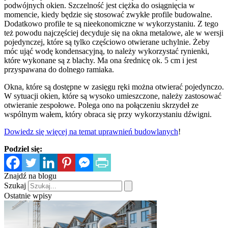
podwójnych okien. Szczelność jest ciężka do osiągnięcia w
momencie, kiedy będzie się stosować zwykłe profile budowalne.
Dodatkowo profile te są nieekonomiczne w wykorzystaniu. Z tego
też powodu najczęściej decyduje się na okna metalowe, ale w wersji
pojedynczej, które są tylko częściowo otwierane uchylnie. Żeby
móc ująć wodę kondensacyjną, to należy wykorzystać rynienki,
które wykonane są z blachy. Ma ona średnicę ok. 5 cm i jest
przyspawana do dolnego ramiaka.
Okna, które są dostępne w zasięgu ręki można otwierać pojedynczo.
W sytuacji okien, które są wysoko umieszczone, należy zastosować
otwieranie zespołowe. Polega ono na połączeniu skrzydeł ze
wspólnym wałem, który obraca się przy wykorzystaniu dźwigni.
Dowiedz się więcej na temat uprawnień budowlanych
!
Podziel się:
Znajdź na blogu
Szukaj
Ostatnie wpisy