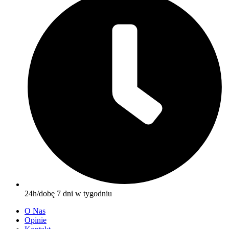
24h/dobę 7 dni w tygodniu
O Nas
Opinie