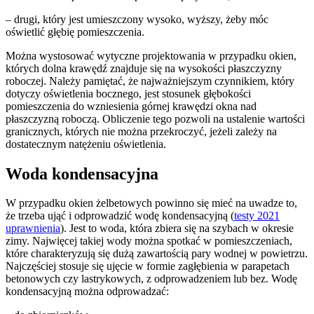
– drugi, który jest umieszczony wysoko, wyższy, żeby móc
oświetlić głębię pomieszczenia.
Można wystosować wytyczne projektowania w przypadku okien,
których dolna krawędź znajduje się na wysokości płaszczyzny
roboczej. Należy pamiętać, że najważniejszym czynnikiem, który
dotyczy oświetlenia bocznego, jest stosunek głębokości
pomieszczenia do wzniesienia górnej krawędzi okna nad
płaszczyzną roboczą. Obliczenie tego pozwoli na ustalenie wartości
granicznych, których nie można przekroczyć, jeżeli zależy na
dostatecznym natężeniu oświetlenia.
Woda kondensacyjna
W przypadku okien żelbetowych powinno się mieć na uwadze to,
że trzeba ująć i odprowadzić wodę kondensacyjną (
testy 2021
uprawnienia
). Jest to woda, która zbiera się na szybach w okresie
zimy. Najwięcej takiej wody można spotkać w pomieszczeniach,
które charakteryzują się dużą zawartością pary wodnej w powietrzu.
Najczęściej stosuje się ujęcie w formie zagłębienia w parapetach
betonowych czy lastrykowych, z odprowadzeniem lub bez. Wodę
kondensacyjną można odprowadzać: