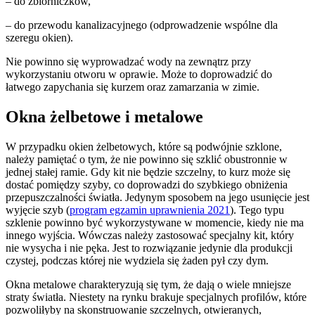
– do zbiorniczków,
– do przewodu kanalizacyjnego (odprowadzenie wspólne dla
szeregu okien).
Nie powinno się wyprowadzać wody na zewnątrz przy
wykorzystaniu otworu w oprawie. Może to doprowadzić do
łatwego zapychania się kurzem oraz zamarzania w zimie.
Okna żelbetowe i metalowe
W przypadku okien żelbetowych, które są podwójnie szklone,
należy pamiętać o tym, że nie powinno się szklić obustronnie w
jednej stałej ramie. Gdy kit nie będzie szczelny, to kurz może się
dostać pomiędzy szyby, co doprowadzi do szybkiego obniżenia
przepuszczalności światła. Jedynym sposobem na jego usunięcie jest
wyjęcie szyb (
program egzamin uprawnienia 2021
). Tego typu
szklenie powinno być wykorzystywane w momencie, kiedy nie ma
innego wyjścia. Wówczas należy zastosować specjalny kit, który
nie wysycha i nie pęka. Jest to rozwiązanie jedynie dla produkcji
czystej, podczas której nie wydziela się żaden pył czy dym.
Okna metalowe charakteryzują się tym, że dają o wiele mniejsze
straty światła. Niestety na rynku brakuje specjalnych profilów, które
pozwoliłyby na skonstruowanie szczelnych, otwieranych,