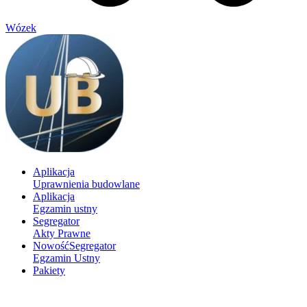
Wózek
Aplikacja
Uprawnienia budowlane
Aplikacja
Egzamin ustny
Segregator
Akty Prawne
Nowość
Segregator
Egzamin Ustny
Pakiety