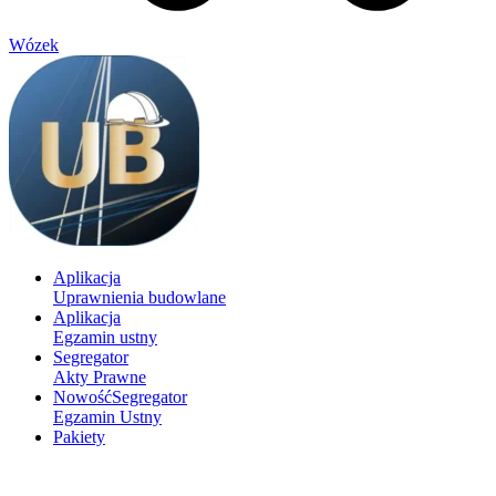
Wózek
Aplikacja
Uprawnienia budowlane
Aplikacja
Egzamin ustny
Segregator
Akty Prawne
Nowość
Segregator
Egzamin Ustny
Pakiety