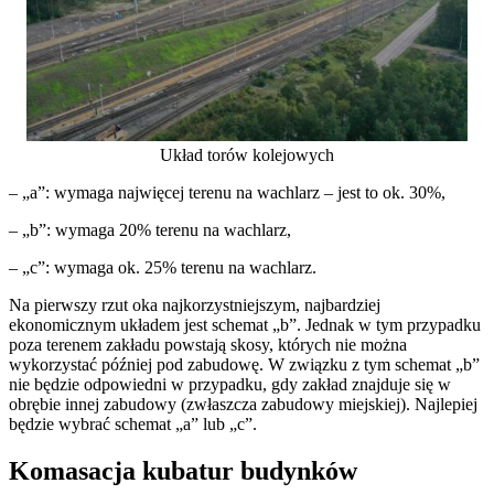
Układ torów kolejowych
– „a”: wymaga najwięcej terenu na wachlarz – jest to ok. 30%,
– „b”: wymaga 20% terenu na wachlarz,
– „c”: wymaga ok. 25% terenu na wachlarz.
Na pierwszy rzut oka najkorzystniejszym, najbardziej
ekonomicznym układem jest schemat „b”. Jednak w tym przypadku
poza terenem zakładu powstają skosy, których nie można
wykorzystać później pod zabudowę. W związku z tym schemat „b”
nie będzie odpowiedni w przypadku, gdy zakład znajduje się w
obrębie innej zabudowy (zwłaszcza zabudowy miejskiej). Najlepiej
będzie wybrać schemat „a” lub „c”.
Komasacja kubatur budynków