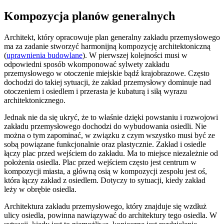
Kompozycja planów generalnych
Architekt, który opracowuje plan generalny zakładu przemysłowego
ma za zadanie stworzyć harmonijną kompozycję architektoniczną
(
uprawnienia budowlane
). W pierwszej kolejności musi w
odpowiedni sposób wkomponować sylwety zakładu
przemysłowego w otoczenie miejskie bądź krajobrazowe. Często
dochodzi do takiej sytuacji, że zakład przemysłowy dominuje nad
otoczeniem i osiedlem i przerasta je kubaturą i siłą wyrazu
architektonicznego.
Jednak nie da się ukryć, że to właśnie dzięki powstaniu i rozwojowi
zakładu przemysłowego dochodzi do wybudowania osiedli. Nie
można o tym zapominać, w związku z czym wszystko musi być ze
sobą powiązane funkcjonalnie oraz plastycznie. Zakład i osiedle
łączy plac przed wejściem do zakładu. Ma to miejsce niezależnie od
położenia osiedla. Plac przed wejściem często jest centrum w
kompozycji miasta, a główną osią w kompozycji zespołu jest oś,
która łączy zakład z osiedlem. Dotyczy to sytuacji, kiedy zakład
leży w obrębie osiedla.
Architektura zakładu przemysłowego, który znajduje się wzdłuż
ulicy osiedla, powinna nawiązywać do architektury tego osiedla. W