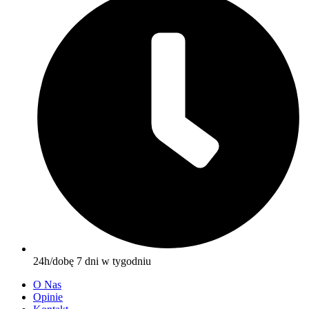
24h/dobę 7 dni w tygodniu
O Nas
Opinie