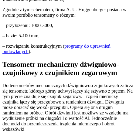
Zgodnie z tym schematem, firma A. U. Huggenberger posiada w
swoim portfolio tensometry o różnym:
– przyłożeniu: 1000-3000,
– bazie: 5-100 mm,
– rozwiązaniu konstrukcyjnym (
programy do uprawnień
budowlanych
).
Tensometr mechaniczny dźwigniowo-
czujnikowy z czujnikiem zegarowym
Do tensometrów mechanicznych dźwigniowo-czujnikowych zalicza
się tensometr, którego górny uchwyt łączy się sztywno z prętem. Na
tym pręcie znajduje się czujnik zegarowy. Trzpień mierniczy
czujnika łączy się przegubowo z ramieniem dźwigni. Dźwignia
może obracać się wokół przegubu. Opiera się ona drugim
ramieniem na próbce. Obrót dźwigni jest możliwy ze względu ma
wydłużenie próbki na długości l o wartość Al. Jednocześnie
dochodzi do przemieszczenia trzpienia mierniczego i obrót
wskazówki