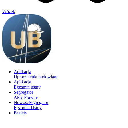
Wózek
Aplikacja
Uprawnienia budowlane
Aplikacja
Egzamin ustny
Segregator
Akty Prawne
Nowość
Segregator
Egzamin Ustny
Pakiety