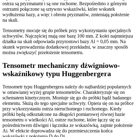
ostrza są pryzmatami i są one ruchome. Bezpośrednio z górnymi
ostrzami połączone są sztywno wskazówki, które wskutek
wydłużenia bazy, a więc i obrotu pryzmatów, zmieniają położenie
na skali.
Tensometry mocuje się do próbek przy wykorzystaniu specjalnych
uchwytów. Najczęściej mają one bazę 100 mm. Z kolei najmniejsza
działka na skali odpowiada przyrostowi bazy Al = 0,05 mm. Na
skutek wprowadzenia dodatkowej przekładni, w znaczny sposób
można zwiększyć przełożenie tensometru.
Tensometr mechaniczny dźwigniowo-
wskaźnikowy typu Huggenbergera
Tensometr typu Huggenbergera należy do najbardziej popularnych
w omawianej wyżej grupie tensometrów. Charakteryzuje się on
schematem kinetycznym. Montuje się go do próbki bądź badanego
elementu. Służą do tego specjalne uchwyty. Opiera się on na próbce
przy wykorzystaniu ostrza nieruchomego i ruchomego. Kiedy
próbki będą odkształcone na długości pomiarowej równej bazie
tensometru o wielkości Al, ostrze ruchome, które łączy się za
pośrednictwem dźwigni i łącznika ze wskazówką, zajmie położenie
Ai. W efekcie doprowadza się do przemieszczenia końca
wskazówki z położenia D do Dj.