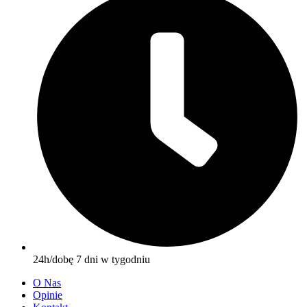
24h/dobę 7 dni w tygodniu
O Nas
Opinie